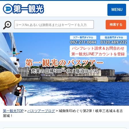
MENU
検索する
パンフレット請求＆お問合わせ
第一観光LINEアカウントを登録
第一観光TOP
>
バスツアーブログ
> 城御朱印めぐり第2弾！岐阜三名城＆名古
屋城！