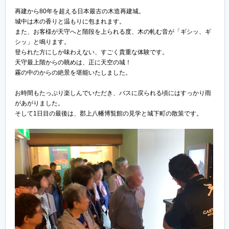
再建から80年を超える日本最古の木造再建城。
城中は木の香りと温もりに包まれます。
また、お客様が天守へと階段を上られる度、木の軋む音が「ギシッ、ギ
シッ」と鳴ります。
登られた方にしか味わえない、すごく貴重な体験です。
天守最上階からの眺めは、正に天空の城！
霧の中のからの絶景を堪能いたしました。
お時間もたっぷり楽しんでいただき、バスに戻られる頃にはすっかり雨
があがりました。
そして1日目の最後は、郡上八幡博覧館の見学と城下町の散策です。