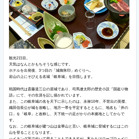
観光2日目。
天気はなんとかもちそうな感じです。
ホテルを出発後、3つ目の「城御朱印」めぐりへ。
岩山の上にそびえる名城「岐阜城」を目指します。
戦国時代は斎藤道三公の居城であり、司馬遼太郎の歴史小説『国盗り物
語』にて、その生涯を記し描かれています。
また、この岐阜城の名を天下に示したのは、永禄10年、不世出の英傑、
織田信長公が城を攻略し、地方一帯を平定するとともに、地名も「井の
口」を「岐阜」と改称し、天下統一の足がかりの本拠地としてからで
す。
なお、この岐阜城が建つ山は金華山と言い、岐阜城に登城するにはこの
山を登ることとなります。
ハイキング等で歩いて登ることもできますが、私たちはロープウェイに