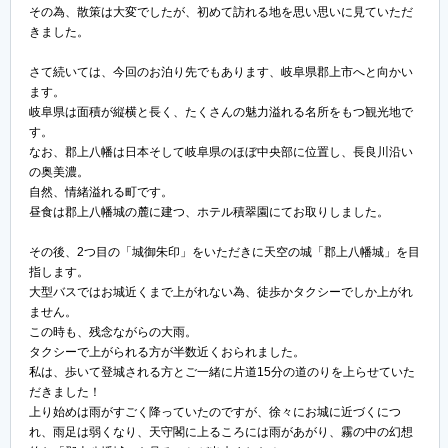
その為、散策は大変でしたが、初めて訪れる地を思い思いに見ていただ
きました。
さて続いては、今回のお泊り先でもあります、岐阜県郡上市へと向かい
ます。
岐阜県は面積が縦横と長く、たくさんの魅力溢れる名所をもつ観光地で
す。
なお、郡上八幡は日本そして岐阜県のほぼ中央部に位置し、長良川沿い
の奥美濃。
自然、情緒溢れる町です。
昼食は郡上八幡城の麓に建つ、ホテル積翠園にてお取りしました。
その後、2つ目の「城御朱印」をいただきに天空の城「郡上八幡城」を目
指します。
大型バスではお城近くまで上がれない為、徒歩かタクシーでしか上がれ
ません。
この時も、残念ながらの大雨。
タクシーで上がられる方が半数近くおられました。
私は、歩いて登城される方とご一緒に片道15分の道のりを上らせていた
だきました！
上り始めは雨がすごく降っていたのですが、徐々にお城に近づくにつ
れ、雨足は弱くなり、天守閣に上るころには雨があがり、霧の中の幻想