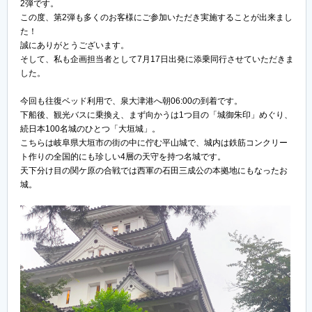
2弾です。
この度、第2弾も多くのお客様にご参加いただき実施することが出来まし
た！
誠にありがとうございます。
そして、私も企画担当者として7月17日出発に添乗同行させていただきま
した。
今回も往復ベッド利用で、泉大津港へ朝06:00の到着です。
下船後、観光バスに乗換え、まず向かうは1つ目の「城御朱印」めぐり、
続日本100名城のひとつ「大垣城」。
こちらは岐阜県大垣市の街の中に佇む平山城で、城内は鉄筋コンクリー
ト作りの全国的にも珍しい4層の天守を持つ名城です。
天下分け目の関ケ原の合戦では西軍の石田三成公の本拠地にもなったお
城。