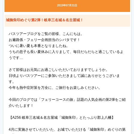
2019年07月31日
城御朱印めぐり第2弾！岐阜三名城＆名古屋城！
バスツアーブログをご覧の皆様、こんにちは。
お遍路係・フェリー企画担当のシバタです！
ついに暑い夏も本番となりましたね。
うちの息子も長い夏休みに入りまして、毎日だらだらと過ごしているよ
うです…
さて皆様はお元気にお過ごしいただいておりますでしょうか。
日頃よりバスツアーにご参加いただきまして誠にありがとうございま
す。
今年も熱中症対策を万全に、ご旅行をお楽しみください。
今回のブログでは「フェリーコースの旅」話題の人気企画の第2弾をご紹
介いたします！
【A256 岐阜三名城＆名古屋城「城御朱印」とたっぷり郡上八幡】
4月に実施させていただいた、お城でいただける「城御朱印」めぐりの第