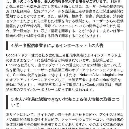
し、以下のような場合、個人の情報を開示する場合がございます。
利用者
が第三者に不利益を及ぼすと弊社が判断した場合、ユーザーからの提供情報
および登録内容、登録プロフィールを当該第三者や警察または関連諸機関に
通知することができます。また、裁判所、検察庁、警察、弁護士会、消費者
センターまたはこれらに準じた権限を有する機関から、ユーザーからの提供
情報およびID登録内容、登録プロフィールについての開示を求められた場
合、第一観光はこれに応じて情報を開示することができます。あるいは第一
観光の権利や財産を保護する目的で開示することがあります。
4.第三者配信事業者によるインターネット上の広告
Google・ヤフー株式会社を含む第三者配信事業者によりインターネット上
のさまざまなサイトに当社の広告が掲載されています。当該第三者は
Cookieを使用して、当ウェブサイトへの過去のアクセス情報に基づいて広
告を配信します。ユーザーは当該第三者のオプトアウトページにアクセスし
て、Cookieの使用を無効にできます（または、NetworkAdvertisingInitiative
のオプトアウトページにアクセスして、当該第三者によるCookieの使用を
無効にできます）。 当該第三者によって取得されたCookie情報等は、当該
第三者のプライバシーポリシーに従って取り扱われます。
5.本人が容易に認識できない方法による個人情報の取得につ
いて
本サイトにおいて、サイトの使い勝手を向上させる目的や、アクセス状況な
どの統計的情報を取得する目的で、クッキーやウェブビーコン、携帯端末の
個体識別番号等の技術を使用することがありますが、そのような技術の使用