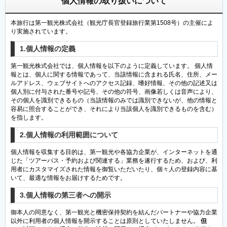
個人情報の取り扱いについて
本旅行は第一観光株式会社（観光庁長官登録旅行業第1508号）の主催によ
り実施されています。
1.個人情報の定義
第一観光株式会社では、個人情報を以下のように定義しています。 個人情
報とは、個人に関する情報であって、当該情報に含まれる氏名、住所、メー
ルアドレス、ウェブサイトへのアクセス記録、嗜好情報、その他の記述又は
個人別に付与された番号や記号、その他の符号、画像若しくは音声により、
その個人を識別できるもの（当該情報のみでは識別できないが、他の情報と
容易に照合することができ、それにより当該個人を識別できるものを含む）
を指します。
2.個人情報の利用範囲について
個人情報を収集する目的は、第一観光や各協力企業が、インターネットを通
じた「ツアーバス・予約および関連する」業務を遂行するため、および、利
用者にカスタマイズされた情報を御覧いただいたり、個々人の登録内容に基
いて、最適な情報をお届けするためです。
3.個人情報の第三者への開示
御本人の同意なく、第一観光と機密保持契約を結んだパートナーや協力企業
以外に利用者の個人情報を開示することは原則としていたしません。
但