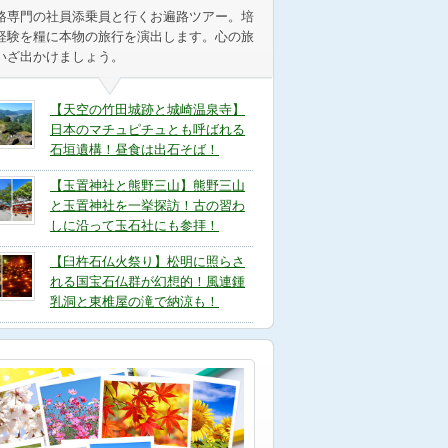
路専門の社員添乗員と行くお遍路ツアー。培
経験を糧に本物の旅行を演出します。心の旅
いざ出かけましょう。
【天空の竹田城跡と城崎温泉寺】
日本のマチュピチュとも呼ばれる
石垣遺構！昼食は出石そば！
【玉置神社と熊野三山】熊野三山
と玉置神社を一挙探訪！古の習わ
しに沿って玉石社にも参拝！
【臼杵石仏火祭り】松明に照らさ
れる国宝石仏群が幻想的！風連鍾
乳洞と東椎屋の滝で納涼も！