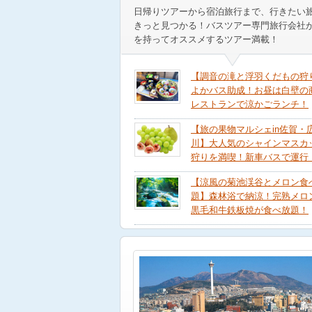
日帰りツアーから宿泊旅行まで、行きたい
きっと見つかる！バスツアー専門旅行会社
を持ってオススメするツアー満載！
【調音の滝と浮羽くだもの狩
よかバス助成！お昼は白壁の
レストランで涼かごランチ！
【旅の果物マルシェin佐賀・
川】大人気のシャインマスカ
狩りを満喫！新車バスで運行
【涼風の菊池渓谷とメロン食
題】森林浴で納涼！完熟メロ
黒毛和牛鉄板焼が食べ放題！