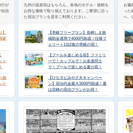
旅行が
九州の温泉宿はもちろん、各地のホテル・旅館を
お遍
が自信
お得な価格で取り揃えております。ご要望に沿っ
った
た宿泊プランを是非ご利用ください。
へ、
り】
【壱岐フリープラン】長崎しま旅
商家
補助金適用で4000円助成！往復フ
ェリー＋1泊2食の壱岐の宿！
広
【プールを楽しめる宿】ファミリ
ット
ーで！カップルで！お友達同士
！
で！プールで楽しめる夏の宿！
べ放
【ひなタビみやざきキャンペー
ンと
ン】宿泊代金最大3000円助成！夏
は宮崎の宿泊プランがお得！