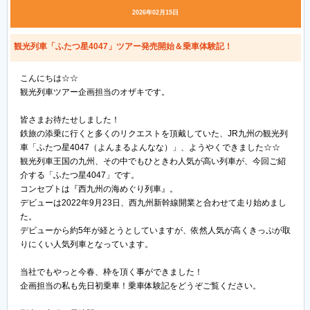
2026年02月15日
観光列車「ふたつ星4047」ツアー発売開始＆乗車体験記！
こんにちは☆☆
観光列車ツアー企画担当のオザキです。
皆さまお待たせしました！
鉄旅の添乗に行くと多くのリクエストを頂戴していた、JR九州の観光列
車「ふたつ星4047（よんまるよんなな）」、ようやくできました☆☆
観光列車王国の九州、その中でもひときわ人気が高い列車が、今回ご紹
介する「ふたつ星4047」です。
コンセプトは『西九州の海めぐり列車』。
デビューは2022年9月23日、西九州新幹線開業と合わせて走り始めまし
た。
デビューから約5年が経とうとしていますが、依然人気が高くきっぷが取
りにくい人気列車となっています。
当社でもやっと今春、枠を頂く事ができました！
企画担当の私も先日初乗車！乗車体験記をどうぞご覧ください。