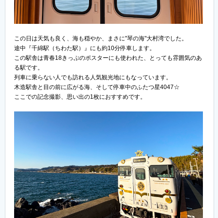
この日は天気も良く、海も穏やか、まさに"琴の海"大村湾でした。
途中『千綿駅（ちわた駅）』にも約10分停車します。
この駅舎は青春18きっぷのポスターにも使われた、とっても雰囲気のあ
る駅です。
列車に乗らない人でも訪れる人気観光地にもなっています。
木造駅舎と目の前に広がる海、そして停車中のふたつ星4047☆
ここでの記念撮影、思い出の1枚におすすめです。