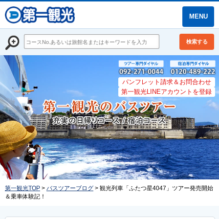
MENU
検索する
パンフレット請求＆お問合わせ
第一観光LINEアカウントを登録
第一観光TOP
>
バスツアーブログ
> 観光列車「ふたつ星4047」ツアー発売開始
＆乗車体験記！