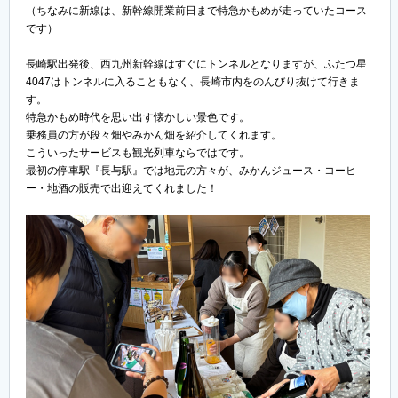
（ちなみに新線は、新幹線開業前日まで特急かもめが走っていたコース
です）
長崎駅出発後、西九州新幹線はすぐにトンネルとなりますが、ふたつ星
4047はトンネルに入ることもなく、長崎市内をのんびり抜けて行きま
す。
特急かもめ時代を思い出す懐かしい景色です。
乗務員の方が段々畑やみかん畑を紹介してくれます。
こういったサービスも観光列車ならではです。
最初の停車駅『長与駅』では地元の方々が、みかんジュース・コーヒ
ー・地酒の販売で出迎えてくれました！