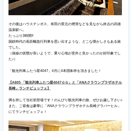
その後はハウステンボス、有田の窯元の煙突などを見ながら終点の武雄
温泉駅へ。
たっぷり3時間!!
国鉄時代の長距離急行列車を思い出すような、どこな懐かしさもある旅
でした。
（保線の状態が良いようで、乗り心地が意外と良かったのが好印象でし
た♪）
「観光列車ふたつ星4047」4月に4本団体枠を頂きました！
【A805 「観光列車ふたつ星4047☆☆」と「ANAクラウンプラザホテル
長崎」ランチビュッフェ】
満を持して当社初登場です！のんびり観光列車の旅、ぜひお越し下さい♪
また、ご昼食は豪華に「ANAクラウンプラザホテル長崎グラバーヒル」
にてランチビュッフェ！