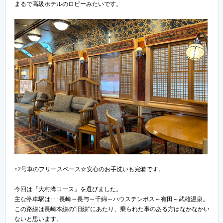
まるで高級ホテルのロビーみたいです。
↑2号車のフリースペース☆安心のお手洗いも完備です。
今回は『大村湾コース』を選びました。
主な停車駅は･･･長崎～長与～千綿～ハウステンボス～有田～武雄温泉。
この路線は長崎本線の"旧線"にあたり、乗られた事のある方はなかなかい
ないと思います。