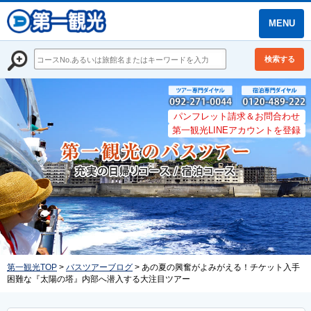
MENU
検索する
パンフレット請求＆お問合わせ
第一観光LINEアカウントを登録
第一観光TOP
>
バスツアーブログ
> あの夏の興奮がよみがえる！チケット入手
困難な『太陽の塔』内部へ潜入する大注目ツアー