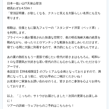
日本一低い山!?天保山登頂
標高わずか4.53m！
「登頂証明書」が欲しくなる、クスッと笑える大阪らしい名所にも立ち
寄ります。
移動は、往復ともに阪九フェリーの「スタンダード洋室（ベッド席）」
を利用します。
プライベート感が重視された快適な空間で、夜の明石海峡大橋の絶景を
眺めながら、ゆったりとロマンチックな船旅をお楽しみいただけます。
寝ている間に大阪に到着するので、体力的にもとっても楽ちんですよ。
あの夏の熱狂をもう一度肌で感じたい世代の皆さまはもちろん、昭和レ
トロな雰囲気が大好きな若い世代の方にも心から楽しんでいただけるツ
アーです。
各設定日【39名様限定】のプレミアムな企画となっておりますので、満
席になってしまう前に、ぜひお早めにご検討くださいね！
お友達やご家族をお誘い合わせのうえ、皆さまのご参加を心よりお待ち
しております。
以上、「こっちの」サトウがお届けしました！次回の更新もお楽しみ
に！
ツアーの詳細・ウェブからのご予約はこちらから！