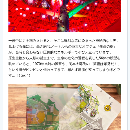
一歩中に足を踏み入れると、そこは鮮烈な赤に染まった神秘的な世界。
見上げる先には、高さ約41メートルもの巨大なオブジェ『生命の樹』
が、当時と変わらない圧倒的なエネルギーでそびえ立っています。
原生生物から人類の誕生まで、生命の進化の過程を表した56体の模型を
眺めていると、1970年当時の興奮や、岡本太郎氏の「芸術は爆発だ！」
という魂がビンビンと伝わってきて、思わず鳥肌が立ってしまうほどで
す…！(´;ω;｀)