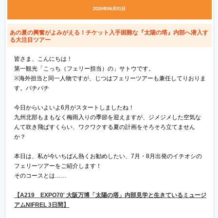
2026年06月01日
あの夏の興奮がよみがえる！チケット入手困難な『太陽の塔』内部へ潜入す
る大注目ツアー
皆さま、こんにちは！
第一観光「こっち（フェリー担当）の」サトウです。
※海外担当と同一人物ですが、じつはフェリーツアーも兼任してりおりま
す。パチパチ
今日からいよいよ6月がスタートしましたね！
九州北部もまもなく梅雨入りの季節を迎えますが、ジメジメした空気な
んて吹き飛ばすくらい、ワクワクする夏の計画をそろそろ立てません
か？
本日は、私が今いちばん熱くお勧めしたい、7月・8月出発のイチオシの
フェリーツアーをご紹介します！
そのコースとは……
【A219 EXPO70' 大阪万博「太陽の塔」内部見学と生きているミュージ
アムNIFREL 3日間】