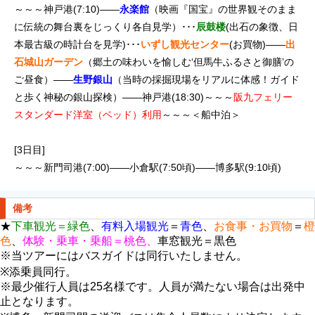
～～～神戸港(7:10)――
永楽館
（映画『国宝』の世界観そのまま
に伝統の舞台裏をじっくり各自見学
）･･･
辰鼓楼
(出石の象徴、日
本最古級の時計台を見学)･･･
いずし観光センター
(お買物)――
出
石城山ガーデン
（郷土の味わいを愉しむ‘但馬牛ふるさと御膳’の
ご昼食
）――
生野銀山
（当時の採掘現場をリアルに体感！ガイド
と歩く神秘の銀山探検）
――神戸港(18:30)～～～
阪九フェリー
スタンダード洋室（ベッド）利用
～～～＜船中泊＞
[3日目]
～～～新門司港(7:00)――小倉駅(7:50頃)――博多駅(9:10頃)
備考
★
下車観光＝緑色
、
有料
入場観光
＝
青色
、
お食事・お買物
＝
橙
色
、
体験・乗車・乗船＝桃色、
車窓観光＝黒色
※当ツアーにはバスガイドは同行いたしません。
※添乗員同行。
※最少催行人員は25名様です。人員が満たない場合は出発中
止となります。