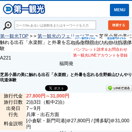
MENU
検索する
第一観光TOP
> >
第一観光のフェリーツアー
> 芝居小屋の美に
触れる出石「永楽館」と外暑を忘れる生野銀山ひんやり坑道体
験
パンフレット請求＆お問合わせ
第一観光LINEアカウントを登録
A221
福岡発
芝居小屋の美に触れる出石「永楽館」と外暑を忘れる生野銀山ひんやり
坑道体験
旅行代金
27,800
円
～31,000
円
旅行日数
2泊3日（船中2泊）
出発日
7～9月
行先
兵庫・出石方面
[小倉駅・新門司港]＠27,800円 / [博多駅]＠31,000
料金説明
円