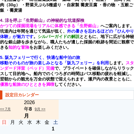
肉（30g） ・野菜天ぷら5種盛り ・自家製 蕎麦豆腐 ・香の物 ・五穀ご
飯 ・蕎麦湯
4. 涼を呼ぶ「生野銀山」の神秘的な坑道探検
かつての採掘現場をリアルに体感できる「生野銀山」
へご案内します。
坑道内は年間を通じて気温が低く、
外の暑さを忘れるほどの「ひんやり
体験」が魅力です
。
シルバーガイドの解説
とともに、地下に広がる神秘
的な銀山跡を歩きながら、職人たちが遺した採掘の軌跡を間近に観察で
きる
知的な冒険
をお楽しみください。
5. 阪九フェリーで行く、快適な船中泊の旅
移動そのものが旅の楽しみとなる「阪九フェリー」を利用
します。
スタ
ンダード洋室（ベッド）完備
で、プライベートを確保しながらリラック
スして目的地へ。船内でのくつろぎの時間はバス移動の疲れを軽減し、
翌朝からの観光を万全の状態で迎えられます。瀬戸内の夜景とともに、
優雅な船旅のひとときを満喫
してください。
設定日カレンダー
2026
年
8
<< 7月
9月 >>
月
日
月
火
水
木
金
土
1