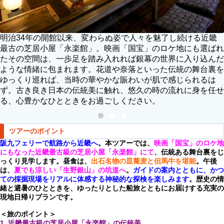
明治34年の開館以来、変わらぬ姿で人々を魅了し続ける近畿
最古の芝居小屋「永楽館」。映画「国宝」のロケ地にも選ばれ
たその空間は、一歩足を踏み入れれば銀幕の世界に入り込んだ
ような情緒に包まれます。花道や奈落といった伝統の舞台裏を
ゆっくり巡れば、当時の華やかな賑わいが肌で感じられるは
ず。古き良き日本の伝統美に触れ、悠久の時の流れに身を任せ
る、心豊かなひとときをお過ごしください。
ツアーのポイント
阪九フェリーで航路から近畿へ
。本ツアーでは、
映画「国宝」のロケ地
にもなった近畿最古級の芝居小屋「永楽館」にて
、伝統ある舞台裏をじ
っくり見学します。昼食は、
出石名物の皿蕎麦と但馬牛を堪能
。午後
は、
夏でも涼しい「生野銀山」の坑道へ
。
ガイドの案内とともに、かつ
ての採掘現場をリアルに体感する神秘的な探検を楽しみます
。歴史の情
緒と避暑のひとときを、ゆったりとした船旅とともにお届けする充実の
現地日帰りプランです。
＜旅のポイント＞
1. 近畿最古級の芝居小屋「永楽館」の伝統美