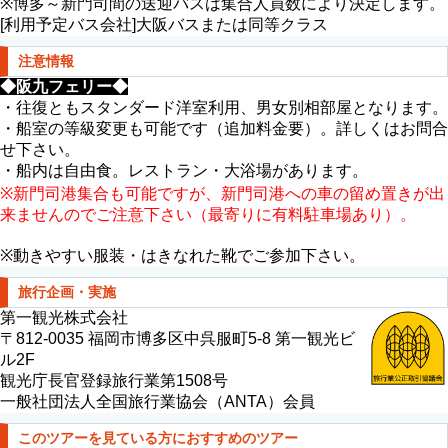
※博多～新門司間の送迎バスは集合人員数により決定します。
[利用予定バス会社]大阪バスまたは同等クラス
注意情報
◆阪九フェリー◆
・往復ともスタンダード洋室利用、男女別相部屋となります。
・船室の等級変更も可能です（追加料金要）。詳しくはお問合
せ下さい。
・船内は自由食。レストラン・大浴場があります。
※新門司港集合も可能ですが、新門司港への車の留め置きが出
来ませんのでご注意下さい
（最寄りに有料駐車場あり）。
※動きやすい服装・はきなれた靴でご参加下さい。
旅行企画・実施
第一観光株式会社
〒812-0035 福岡市博多区中呉服町5-8 第一観光ビ
ル2F
観光庁長官登録旅行業第1508号
一般社団法人全国旅行業協会（ANTA）会員
このツアーを見ている方におすすめのツアー