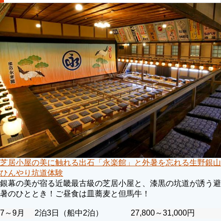
芝居小屋の美に触れる出石「永楽館」と外暑を忘れる生野銀山
ひんやり坑道体験
銀幕の美が宿る近畿最古級の芝居小屋と、漆黒の坑道が誘う避
暑のひととき！ご昼食は皿蕎麦と但馬牛！
7～9月
2泊3日（船中2泊）
27,800～31,000円