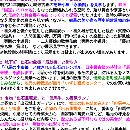
明治34年開館の近畿最古級の
芝居小屋「永楽館」を見学
します。
映画
『国宝』のロケ地
にもなった情緒あふれる空間で、廻り舞台や奈落とい
った
伝統的な舞台裏を各自じっくりと探索
いただけます。当時の華やか
な芝居文化の息吹を肌で感じながら、
銀幕の美が宿る歴史的建造物の魅
力
を存分にご堪能ください。
・喜久雄と俊介が使用した楽屋展示 ・喜久雄が使用した鏡台（実際の
小道具） ・人間国宝小野川万菊（田中泯さん）の楽屋にあった屛風絵
（実際の小道具） ・二人藤娘の歌舞伎絵（実際の小道具） ・「藤の
持ち枝」貸出し などが展示見学できます。
※施設側の諸事情により展示または貸出しが出来ない場合があります。
2. 城下町・出石の象徴「辰鼓楼」と街歩き
「但馬の小京都」と称される出石のシンボル
、
日本最古級の時計台「辰
鼓楼」を訪ねます
。明治から時を刻み続けるその姿は、訪れる人をノス
タルジックな風景へと誘います。周辺の散策では、
情緒ある町並みを楽
しみながら
、
地元の特産品が揃う「いずし観光センター」
でのお買い物
も心ゆくまでお楽しみいただけます。
3. 名物「出石皿蕎麦」と「但馬牛」の贅沢ランチ
ご昼食は「出石城山ガーデン」にて、
郷土の味を詰め込んだ「但馬牛ふ
るさと御膳」
をご用意。
名物の「出石皿蕎麦」
に加え、贅沢な「但馬牛
焼肉」や揚げたての野菜天ぷら、自家製の蕎麦豆腐など、地元の味覚を
ふんだんに盛り込んだ内容です。
歴史ある城下町ならではの美食が、旅
の思い出をより一層鮮やかに彩ります
。
＜お品書き＞・出石皿蕎麦2皿 ・薬味一式（ネギ、山葵） ・但馬牛焼