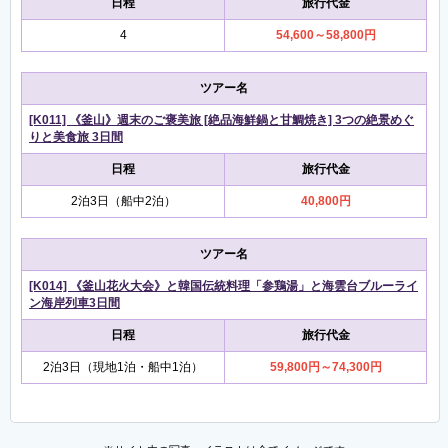
日程
旅行代金
4
54,600～58,800円
ツアー名
[K011] 《釜山》週末のご褒美旅 [絶品海鮮鍋と甘鯛焼き] 3つの絶景めぐ
りと美食旅 3日間
日程
旅行代金
2泊3日（船中2泊）
40,800円
ツアー名
[K014] 《釜山花火大会》と韓国伝統料理「参鶏湯」と海雲台ブルーライ
ン海岸列車3日間
日程
旅行代金
2泊3日（現地1泊・船中1泊）
59,800円～74,300円