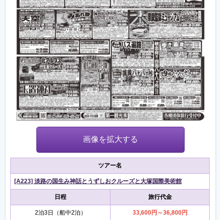
画像を拡大する
ツアー名
[A223] 淡路の国生み神話とうずしおクルーズと大塚国際美術館
日程
旅行代金
2泊3日（船中2泊）
33,600円～36,800円