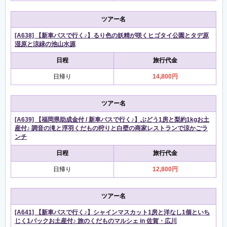
ツアー名
[A638] 【新車バスで行く♪】るり色の妖精が咲くヒゴタイ公園とタデ原
湿原と涼緑の池山水源
日程
旅行代金
日帰り
14,800円
ツアー名
[A639] 【福岡県助成金付 / 新車バスで行く♪】ぶどう1房と梨約1kgお土
産付♪ 調音の滝と浮羽くだもの狩りと白壁の商家レストランで涼かごラ
ンチ
日程
旅行代金
日帰り
12,800円
ツアー名
[A641] 【新車バスで行く♪】シャインマスカット1房と洋なし1個といち
じく1パックお土産付♪ 旅のくだものマルシェ in 佐賀・広川