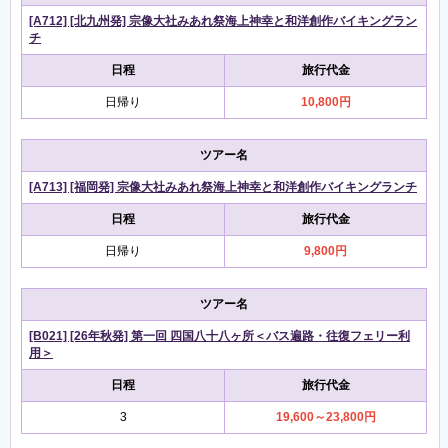
[A712] [北九州発] 宗像大社みあれ祭海上神幸と和洋創作バイキングラン
チ
日程
旅行代金
日帰り
10,800円
ツアー名
[A713] [福岡発] 宗像大社みあれ祭海上神幸と和洋創作バイキングランチ
日程
旅行代金
日帰り
9,800円
ツアー名
[B021] [26年秋発] 第一回 四国八十八ヶ所＜バス遍路・往復フェリー利
用＞
日程
旅行代金
3
19,600～23,800円