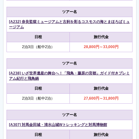
ツアー名
[A232] 奈良監獄ミュージアムと古刹を彩るコスモスの海とまほろばミュ
ージアム
日程
旅行代金
2泊3日（船中2泊）
28,800円～33,000円
ツアー名
[A238] いざ世界遺産の舞台へ！「飛鳥・藤原の宮都」ガイド付きプレミ
アム紀行と飛鳥鍋
日程
旅行代金
2泊3日（船中2泊）
27,600円～31,800円
ツアー名
[A307] 対馬金田城・清水山城Wトレッキングと対馬博物館
日程
旅行代金