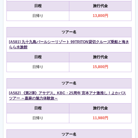
日程
旅行代金
日帰り
13,800円
ツアー名
[A581] 九十九島パールシーリゾート 99TRITON貸切クルーズ乗船と海き
らら水族館
日程
旅行代金
日帰り
15,800円
ツアー名
[A582] 《第2弾》アサデス。KBC・25周年 宮本アナ激推し！よかバス
ツアー ～嘉麻の魅力体験旅～
日程
旅行代金
日帰り
11,980円
ツアー名