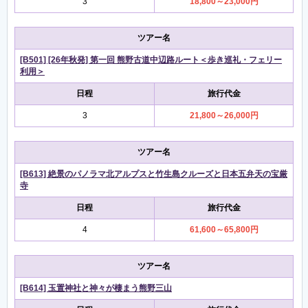
3
18,800～23,000円
ツアー名
[B501] [26年秋発] 第一回 熊野古道中辺路ルート＜歩き巡礼・フェリー
利用＞
日程
旅行代金
3
21,800～26,000円
ツアー名
[B613] 絶景のパノラマ北アルプスと竹生島クルーズと日本五弁天の宝厳
寺
日程
旅行代金
4
61,600～65,800円
ツアー名
[B614] 玉置神社と神々が棲まう熊野三山