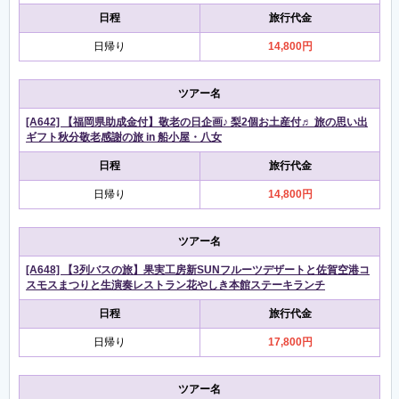
日程
旅行代金
日帰り
14,800円
ツアー名
[A642] 【福岡県助成金付】敬老の日企画♪ 梨2個お土産付♬ 旅の思い出
ギフト秋分敬老感謝の旅 in 船小屋・八女
日程
旅行代金
日帰り
14,800円
ツアー名
[A648] 【3列バスの旅】果実工房新SUNフルーツデザートと佐賀空港コ
スモスまつりと生演奏レストラン花やしき本館ステーキランチ
日程
旅行代金
日帰り
17,800円
ツアー名