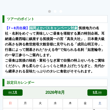
ツアーのポイント
【7～8月出発】
福岡よかバスキャンペーン対象
筑後地方の名
社・名刹をめぐって美味しいご昼食を堪能する夏の特別企画。耳
納連山最西端に鎮座する筑後国一の宮「高良大社」、日本最大級
の高さを誇る救世慈母大観音様に見守られる「成田山明王寺」、
行基によって開基された"かえる寺"で知られる名刹「如意輪寺」
の一挙三参りへご案内します。
ご昼食は筑後の味処・富松うなぎ屋で自慢の特上せいろをご賞味
ください。身も柔らかくふっくらと焼き上げたうなぎと、先代か
ら継承される旨味たっぷりのタレに食欲がそそられます。
設定日カレンダー
2026年
8月
<< 7月
9月 >>
日
月
火
水
木
金
土