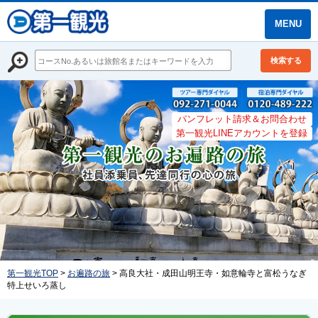
MENU
検索する
パンフレット請求＆お問合わせ
第一観光LINEアカウントを登録
第一観光TOP
>
お遍路の旅
> 高良大社・成田山明王寺・如意輪寺と富松うなぎ
特上せいろ蒸し