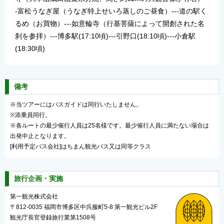
-富松うなぎ屋（うなぎ特上せいろ蒸しのご昼食）---道の駅く
るめ（お買物）---如意輪寺（行基菩薩によって開創された名
刹を参拝）---博多駅(17:10頃)---引野口(18:10頃)---小倉駅
(18:30頃)
備考
※当ツアーにはバスガイドは同行いたしません。
※添乗員同行。
※各ルートの最少催行人員は25名様です。最少催行人員に満たない場合は
出発中止となります。
[利用予定バス会社]はちまん観光バス又は同等クラス
旅行企画・実施
第一観光株式会社
〒812-0035 福岡市博多区中呉服町5-8 第一観光ビル2F
観光庁長官登録旅行業第1508号