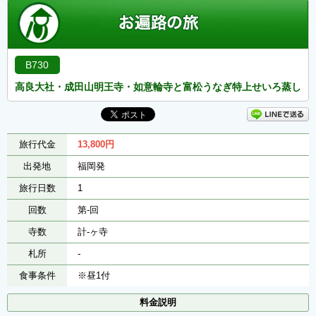
B730
高良大社・成田山明王寺・如意輪寺と富松うなぎ特上せいろ蒸し
旅行代金
13,800
円
出発地
福岡発
旅行日数
1
回数
第-回
寺数
計-ヶ寺
札所
-
食事条件
※昼1付
料金説明