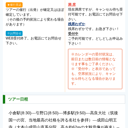
満 席
★催行見込
現在満席ですが、キャンセル待ち受
ツアーの催行（出発）が確定又はほぼ
付可能です。お電話にてお問合せ下
確定しています。
さい。
（その後の予約状況により変わる場合
残席わずか
があります）
残席わずかです。お急ぎ下さい！
※お問合せ
受付中
WEB受付終了。お電話にてお問合せ
ご予約可能です。どしどしお申込み
下さい。
下さい！
※カレンダーの受付状況は、
前日または数日前の情報とな
ります事をご了承ください。
※「受付中」と表示であって
も、空席状況により、キャン
セル待ちとなる場合がありま
す。
ツアー日程
小倉駅(8:30)---引野口(8:50)---博多駅(9:50)---高良大社（筑後
国一の宮、当地最高の社格を誇る名社を参拝）---成田山明王
寺（大本山成田山直系分院、高さ約62mの大観音像が有名）--