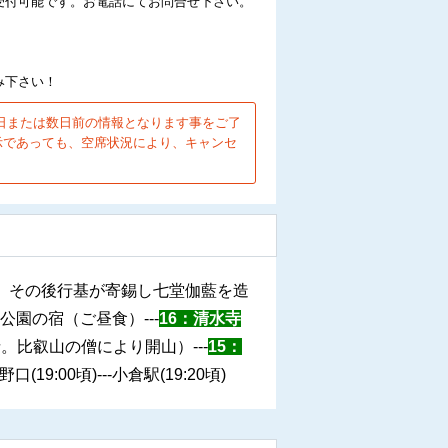
受付可能です。お電話にてお問合せ下さい。
み下さい！
日または数日前の情報となります事をご了
示であっても、空席状況により、キャンセ
、その後行基が寄錫し七堂伽藍を造
園の宿（ご昼食）---
16：清水寺
。比叡山の僧により開山）---
15：
9:00頃)---小倉駅(19:20頃)