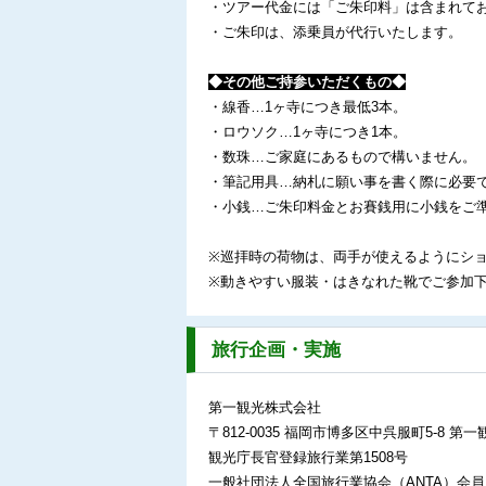
・ツアー代金には「ご朱印料」は含まれており
・ご朱印は、添乗員が代行いたします。
◆その他ご持参いただくもの◆
・線香…1ヶ寺につき最低3本。
・ロウソク…1ヶ寺につき1本。
・数珠…ご家庭にあるもので構いません。
・筆記用具…納札に願い事を書く際に必要
・小銭…ご朱印料金とお賽銭用に小銭をご
※巡拝時の荷物は、両手が使えるようにシ
※動きやすい服装・はきなれた靴でご参加
旅行企画・実施
第一観光株式会社
〒812-0035 福岡市博多区中呉服町5-8 第一
観光庁長官登録旅行業第1508号
一般社団法人全国旅行業協会（ANTA）会員