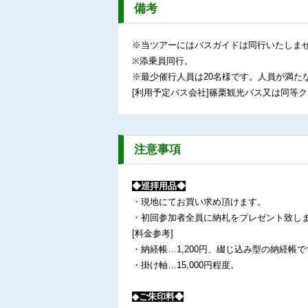
備考
※当ツアーにはバスガイドは同行いたしま
※添乗員同行。
※最少催行人員は20名様です。人員が満た
[利用予定バス会社]篠栗観光バス又は同等
注意事項
◆巡拝用品◆
・現地にてお買い求め頂けます。
・初回参加者全員に納札をプレゼント致し
[料金参考]
・納経帳…1,200円、綴じ込み型の納経帳で
・掛け軸…15,000円程度。
◆ご朱印料◆