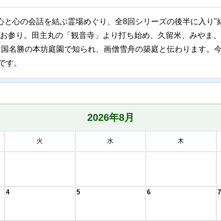
心と心の会話を結ぶ霊場めぐり、全8回シリーズの後半に入り"
お参り。田主丸の「観音寺」より打ち始め、久留米、みやま、
は国名勝の本坊庭園で知られ、画僧雪舟の築庭と伝わります。今
です。
2026年
8月
火
水
木
4
5
6
7