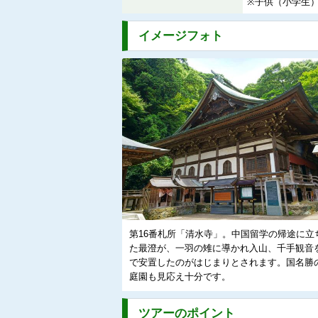
※子供（小学生
イメージフォト
第16番札所「清水寺」。中国留学の帰途に立
た最澄が、一羽の雉に導かれ入山、千手観音
で安置したのがはじまりとされます。国名勝
庭園も見応え十分です。
ツアーのポイント