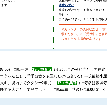
しています。
現在満席ですが、キャンセル待ち
ります）
残席わずか
残席わずかです。お急ぎ下さい！
受付中
。
ご予約可能です。どしどしお申込
※カレンダーの受付状況は、 前
承ください。※「受付中」と表
ル待ちとなる場合があります。
8:50)---自動車道---
19：観音寺
（聖武天皇の勅願寺として創建
堂宇を建立して千手観音を安置したのに始まる）---筑後船小屋公
山。境内までタクシー利用）---
17：永興寺
（旧寺名は叡興寺
寺として発展した）---自動車道---博多駅(18:00頃)---引野口(1