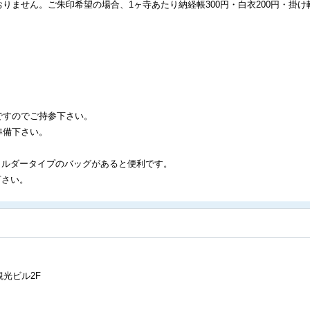
ません。ご朱印希望の場合、1ヶ寺あたり納経帳300円・白衣200円・掛け軸
ですのでご持参下さい。
準備下さい。
ョルダータイプのバッグがあると便利です。
下さい。
観光ビル2F