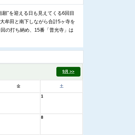
結願"を迎える日も見えてくる6回目
大牟田と南下しながら合計5ヶ寺を
回の打ち納め、15番「普光寺」は
9月 >>
金
土
1
8