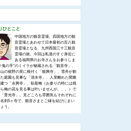
よりひとこと
中国地方の観音霊場、四国地方の観
音霊場とあわせて日本最初の百八観
音霊場となる、九州西国三十三観音
霊場の旅。今回は私達のすぐ身近に
ある福岡県のお寺さんをお参りしま
牛鬼の手"のミイラが秘蔵される「観音寺」、
連山の裾野の里に根付く「観興寺」、雪舟が創
げた庭園も見事な「清水寺」、人里離れた閑雅
に建つ「永興寺」、臥龍梅（お参りの時には残
がら梅の花を見る事は叶いませんが、、、）で
な「普光寺」。見どころも雰囲気もそれぞれに
る名刹5ヶ寺で、観音さまとご縁を結びにまい
しょう。