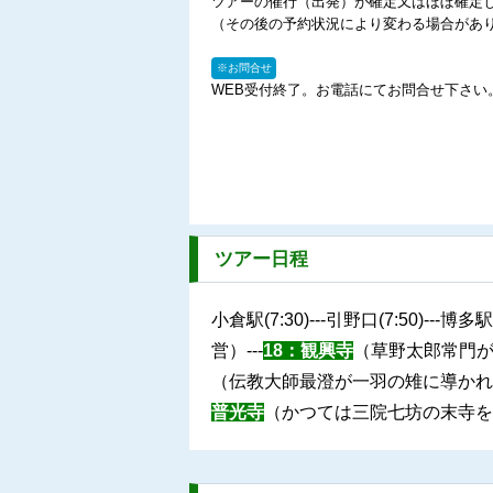
ツアーの催行（出発）が確定又はほぼ確定
（その後の予約状況により変わる場合があ
※お問合せ
WEB受付終了。お電話にてお問合せ下さい
ツアー日程
小倉駅(7:30)---引野口(7:50)---博多駅(
営）---
18：観興寺
（草野太郎常門が
（伝教大師最澄が一羽の雉に導かれ入
普光寺
（かつては三院七坊の末寺を擁する大