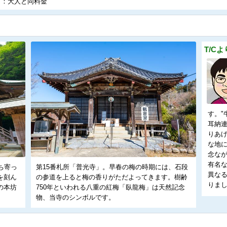
）：大人と同料金
T/C
す。"
耳納
りあ
な地
念な
有名
ち寄っ
第15番札所「普光寺」。早春の梅の時期には、石段
異な
を刻ん
の参道を上ると梅の香りがただよってきます。樹齢
りま
の本坊
750年といわれる八重の紅梅「臥龍梅」は天然記念
物、当寺のシンボルです。