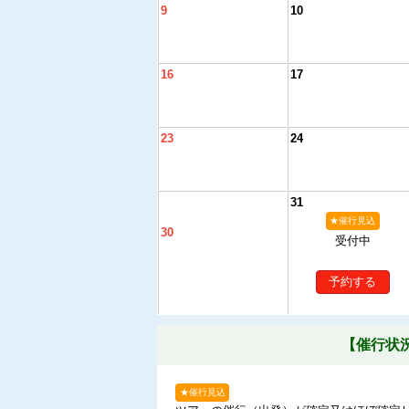
9
10
16
17
23
24
31
★催行見込
30
受付中
予約する
【催行状
★催行見込