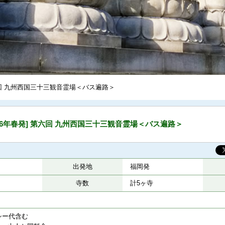
第六回 九州西国三十三観音霊場＜バス遍路＞
26年春発] 第六回 九州西国三十三観音霊場＜バス遍路＞
出発地
福岡発
寺数
計5ヶ寺
シー代含む