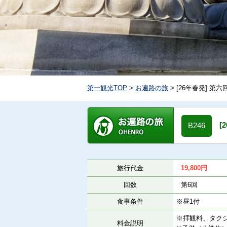
第一観光TOP
>
お遍路の旅
> [26年春発] 
[
B246
旅行代金
19,800
円
回数
第6回
食事条件
※昼1付
※拝観料、タク
料金説明