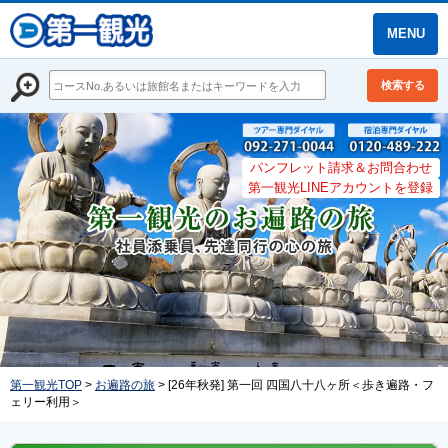
MENU
検索する
パンフレット請求＆お問合わせ
第一観光LINEアカウントを登録
第一観光TOP
>
お遍路の旅
> [26年秋発] 第一回 四国八十八ヶ所＜歩き遍路・フ
ェリー利用＞