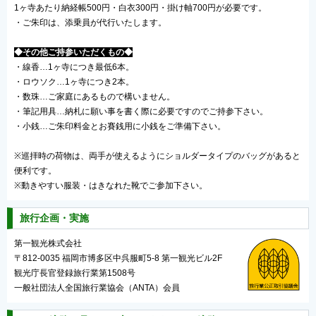
1ヶ寺あたり納経帳500円・白衣300円・掛け軸700円が必要です。
・ご朱印は、添乗員が代行いたします。
◆その他ご持参いただくもの◆
・線香…1ヶ寺につき最低6本。
・ロウソク…1ヶ寺につき2本。
・数珠…ご家庭にあるもので構いません。
・筆記用具…納札に願い事を書く際に必要ですのでご持参下さい。
・小銭…ご朱印料金とお賽銭用に小銭をご準備下さい。
※巡拝時の荷物は、両手が使えるようにショルダータイプのバッグがあると
便利です。
※動きやすい服装・はきなれた靴でご参加下さい。
旅行企画・実施
第一観光株式会社
〒812-0035 福岡市博多区中呉服町5-8 第一観光ビル2F
観光庁長官登録旅行業第1508号
一般社団法人全国旅行業協会（ANTA）会員