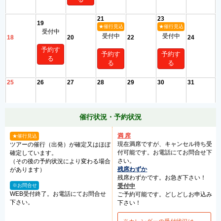
21
23
19
★催行見込
★催行見込
受付中
受付中
受付中
18
20
22
24
予約す
予約す
予約す
る
る
る
25
26
27
28
29
30
31
催行状況・予約状況
満 席
★催行見込
現在満席ですが、キャンセル待ち受
ツアーの催行（出発）が確定又はほぼ
付可能です。お電話にてお問合せ下
確定しています。
さい。
（その後の予約状況により変わる場合
残席わずか
があります）
残席わずかです。お急ぎ下さい！
※お問合せ
受付中
WEB受付終了。お電話にてお問合せ
ご予約可能です。どしどしお申込み
下さい。
下さい！