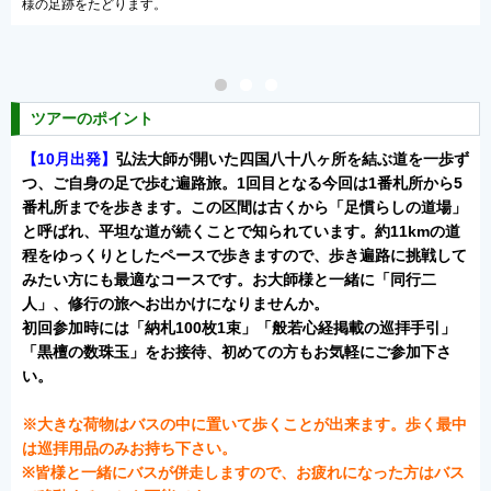
見応えも十分です。
ツアーのポイント
【10月出発】
弘法大師が開いた四国八十八ヶ所を結ぶ道を一歩ず
つ、ご自身の足で歩む遍路旅。1回目となる今回は1番札所から5
番札所までを歩きます。この区間は古くから「足慣らしの道場」
と呼ばれ、平坦な道が続くことで知られています。約11kmの道
程をゆっくりとしたペースで歩きますので、歩き遍路に挑戦して
みたい方にも最適なコースです。お大師様と一緒に「同行二
人」、修行の旅へお出かけになりませんか。
初回参加時には「納札100枚1束」「般若心経掲載の巡拝手引」
「黒檀の数珠玉」をお接待、初めての方もお気軽にご参加下さ
い。
※大きな荷物はバスの中に置いて歩くことが出来ます。歩く最中
は巡拝用品のみお持ち下さい。
※皆様と一緒にバスが併走しますので、お疲れになった方はバス