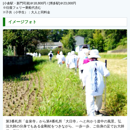
[小倉駅・新門司港]＠18,800円 / [博多駅]＠23,000円
※往復フェリー乗船代含む
※子供（小学生）：大人と同料金
イメージフォト
道中の風景。弘
第5番札所「地蔵寺」。地蔵寺には奥の院があり、そこには等
自身の足でお大師
百羅漢が安置されています。それぞれに表情が異なる羅漢像は