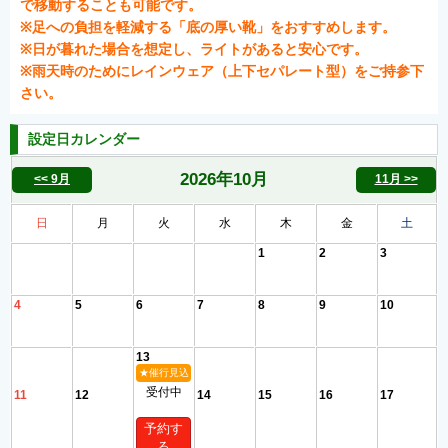
で移動することも可能です。
※足への負担を軽減する「底の厚い靴」をおすすめします。
※日が暮れた場合を想定し、ライトがあると安心です。
※雨天時のためにレインウェア（上下セパレート型）をご持参下
さい。
設定日カレンダー
2026年
10月
<< 9月
11月 >>
日
月
火
水
木
金
土
1
2
3
4
5
6
7
8
9
10
13
★催行見込
受付中
11
12
14
15
16
17
予約す
る