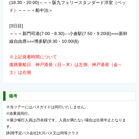
(18:30・20:00)～～～阪九フェリースタンダード洋室（ベッ
ド）～～～＜船中泊＞
[3日目]
～～～新門司港(7:00・8:30)---小倉駅(7:50・9:20頃)===新幹
線自由席===博多駅(8:30・10:00頃)
※上記発着時間について
復路乗船日…神戸港発（日～木）は左側、神戸港発（金～
土）は右側
備考
※当ツアーにはバスガイドは同行いたしません。
※添乗員同行。
※最少催行人員は25名様です。人員が満たない場合は出発中止となりま
す。
[利用予定バス会社]大川バス又は同等クラス