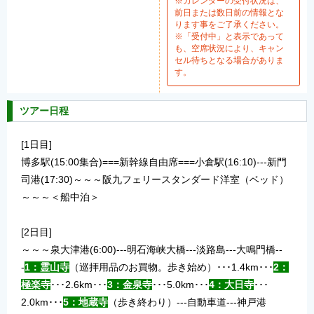
※カレンダーの受付状況は、
前日または数日前の情報とな
ります事をご了承ください。
※「受付中」と表示であって
も、空席状況により、キャン
セル待ちとなる場合がありま
す。
ツアー日程
[1日目]
博多駅(15:00集合)===新幹線自由席===小倉駅(16:10)---新門
司港(17:30)～～～阪九フェリースタンダード洋室（ベッド）
～～～＜船中泊＞
[2日目]
～～～泉大津港(6:00)---明石海峡大橋---淡路島---大鳴門橋--
-
1：霊山寺
（巡拝用品のお買物。歩き始め）･･･1.4km･･･
2：
極楽寺
･･･2.6km･･･
3：金泉寺
･･･5.0km･･･
4：大日寺
･･･
2.0km･･･
5：地蔵寺
（歩き終わり）---自動車道---神戸港