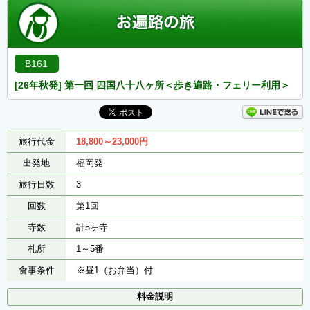
B161
[26年秋発] 第一回 四国八十八ヶ所＜歩き遍路・フェリー利用＞
旅行代金
18,800～23,000
円
出発地
福岡発
旅行日数
3
回数
第1回
寺数
計5ヶ寺
札所
1～5番
食事条件
※昼1（お弁当）付
料金説明