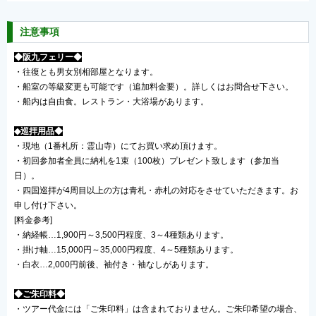
注意事項
◆阪九フェリー◆
・往復とも男女別相部屋となります。
・船室の等級変更も可能です（追加料金要）。詳しくはお問合せ下さい。
・船内は自由食。レストラン・大浴場があります。
◆巡拝用品◆
・現地（1番札所：霊山寺）にてお買い求め頂けます。
・初回参加者全員に納札を1束（100枚）プレゼント致します（参加当
日）。
・四国巡拝が4周目以上の方は青札・赤札の対応をさせていただきます。お
申し付け下さい。
[料金参考]
・納経帳…1,900円～3,500円程度、3～4種類あります。
・掛け軸…15,000円～35,000円程度、4～5種類あります。
・白衣…2,000円前後、袖付き・袖なしがあります。
◆ご朱印料◆
・ツアー代金には「ご朱印料」は含まれておりません。ご朱印希望の場合、