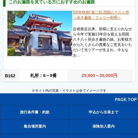
このお遍路を見ている方におすすめのお遍路
[26年秋発] 第二回 四国八十八ヶ所
＜歩き遍路・フェリー利用＞
企画発足以来、皆様に支えられなが
ら今年で実施13年目を迎える四国
八十八ヶ所歩き遍路の旅。お客様方
からたくさんの貴重なご意見をいた
だいて当ツアーが生まれ、今もな
お…
札所：6～9番
25,800～30,000円
B162
※サイト内の写真・イラストは全てイメージです
PAGE TOP
旅行条件書・約款
申込から出発まで
集合場所案内
保険加入案内