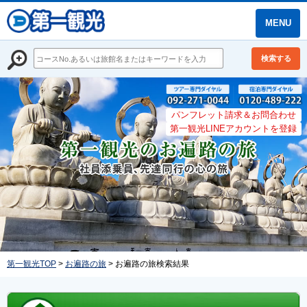
MENU
検索する
パンフレット請求＆お問合わせ
第一観光LINEアカウントを登録
第一観光TOP
>
お遍路の旅
> お遍路の旅検索結果