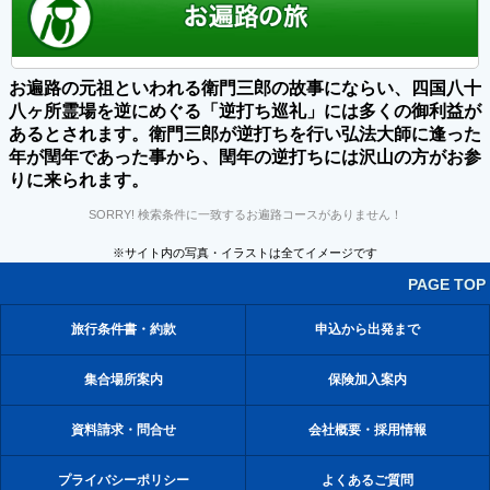
お遍路の元祖といわれる衛門三郎の故事にならい、四国八十
八ヶ所霊場を逆にめぐる「逆打ち巡礼」には多くの御利益が
あるとされます。衛門三郎が逆打ちを行い弘法大師に逢った
年が閏年であった事から、閏年の逆打ちには沢山の方がお参
りに来られます。
SORRY! 検索条件に一致するお遍路コースがありません！
※サイト内の写真・イラストは全てイメージです
PAGE TOP
旅行条件書・約款
申込から出発まで
集合場所案内
保険加入案内
資料請求・問合せ
会社概要・採用情報
プライバシーポリシー
よくあるご質問