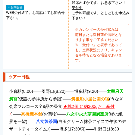
残席わずかです。お急ぎ下さい！
※お問合せ
受付中
WEB受付終了。お電話にてお問合せ
ご予約可能です。どしどしお申込み
下さい。
下さい！
※カレンダーの受付状況は、
前日または数日前の情報とな
ります事をご了承ください。
※「受付中」と表示であって
も、空席状況により、キャン
セル待ちとなる場合がありま
す。
ツアー日程
小倉駅(8:00)――引野口(8:20)――博多駅(9:20)――
太宰府天
満宮
(仮設の参拝所から参詣)――
筑後船小屋公園の宿
(うなぎ
会席フルコース全9品の昼食
★桃2個:＠約300gお土産付
♪
)――
高橋總本舗
(お買物)――
八女中央大茶園展望所
(緑の絶
景を一望)――
八女製茶園
(白玉クリーム抹茶アイスで午後のデ
ザートティータイム♪)――博多(17:30頃)――引野口(18:30