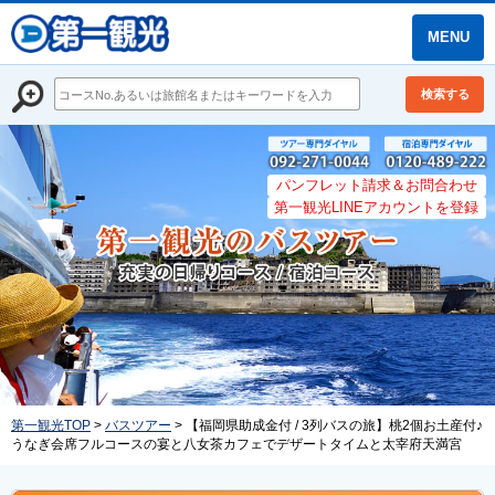
MENU
検索する
パンフレット請求＆お問合わせ
第一観光LINEアカウントを登録
第一観光TOP
>
バスツアー
> 【福岡県助成金付 / 3列バスの旅】桃2個お土産付♪
うなぎ会席フルコースの宴と八女茶カフェでデザートタイムと太宰府天満宮