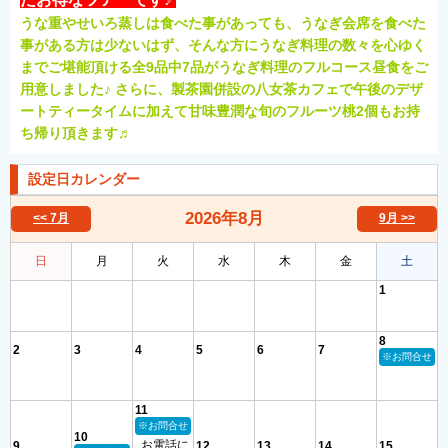
うな重やせいろ蒸しは食べた事があっても、うなぎ会席を食べた
事がある方は少ないはず、そんな方にうなぎ料理の数々を心ゆく
までご堪能頂ける全9品中7品がうなぎ料理のフルコース昼食をご
用意しました♪
さらに、製茶園併設の八女茶カフェで午後のデザ
ートティータイムに加えて甘味豊潤な旬のフルーツ桃2個もお持
ち帰り頂きます♬
設定日カレンダー
2026年
8月
<< 7月
9月 >>
日
月
火
水
木
金
土
1
8
2
3
4
5
6
7
※お問合せ
11
※お問合せ
10
お電話に
9
12
13
14
15