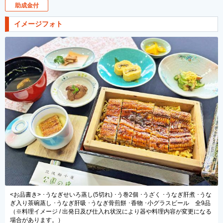
助成金付
イメージフォト
<お品書き> ･うなぎせいろ蒸し(5切れ) ･う巻2個 ･うざく ･うなぎ肝煮 ･うな
ぎ入り茶碗蒸し ･うなぎ肝吸 ･うなぎ骨煎餅 ･香物 ･小グラスビール 全9品
（※料理イメージ / 出発日及び仕入れ状況により器や料理内容が変更になる
場合があります。）