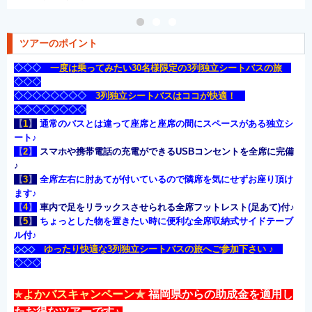
ツアーのポイント
◇◇
◇
一度は乗ってみたい30名様限定の3列独立シートバスの旅
◇
◇
◇
◇◇◇◇
◇
◇◇◇
3列独立シートバスはココが快適！
◇◇
◇
◇◇◇◇◇
【
1
】
通常のバスとは違って座席と座席の間にスペースがある独立シ
ート♪
【
2
】
スマホや携帯電話の充電ができるUSBコンセントを全席に完備
♪
【
3
】
全席左右に肘あてが付いているので隣席を気にせずお座り頂け
ます♪
【
4
】
車内で足をリラックスさせられる全席フットレスト
(
足あて
)
付♪
【
5
】
ちょっとした物を置きたい時に便利な全席収納式サイドテーブ
ル付♪
◇◇◇
ゆったり快適な3列独立シートバスの旅へご参加下さい ♪
◇◇◇
よかバス
キャンペーン
★
福岡県からの助成金を適用し
★
たお得なツアーです♪