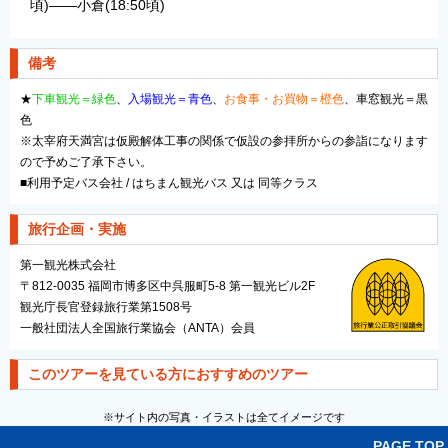
頃)――小倉(18:50頃)
備考
★
下車観光＝緑色
、
入場観光＝青色
、
お食事・お買物＝橙色
、車窓観光＝黒
色
※太宰府天満宮は仮殿解体工事の関係で仮設の参拝所からの参詣になります
ので予めご了承下さい。
■利用予定バス会社 / はちまん観光バス 又は 同等クラス
旅行企画・実施
第一観光株式会社
〒812-0035 福岡市博多区中呉服町5-8 第一観光ビル2F
観光庁長官登録旅行業第1508号
一般社団法人全国旅行業協会（ANTA）会員
このツアーを見ている方におすすめのツアー
※サイト内の写真・イラストは全てイメージです
PAGE TOP