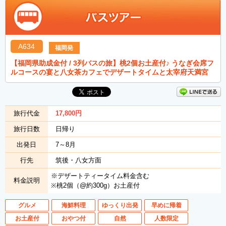
A634
福岡発
【福岡県助成金付 / 3列バスの旅】桃2個お土産付♪ うなぎ会席フ
ルコースの宴と八女茶カフェでデザートタイムと太宰府天満宮
旅行代金
17,800
円
旅行日数
日帰り
出発日
7～8月
行先
筑後・八女方面
※デザートティータイム料金含む
料金説明
※桃2個（@約300g）お土産付
グルメ
海鮮料理
ゆっくり出発
早めに帰着
お土産付
おやつ付
自然
人数限定