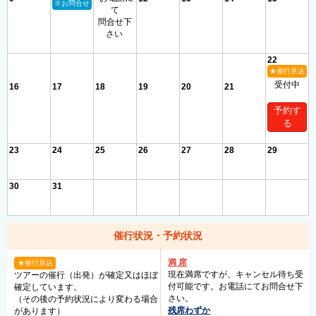
※お問合せ
て
問合せ下
さい
22
★催行見込
受付中
16
17
18
19
20
21
予約す
る
23
24
25
26
27
28
29
30
31
催行状況・予約状況
満 席
★催行見込
現在満席ですが、キャンセル待ち受
ツアーの催行（出発）が確定又はほぼ
付可能です。お電話にてお問合せ下
確定しています。
さい。
（その後の予約状況により変わる場合
残席わずか
があります）