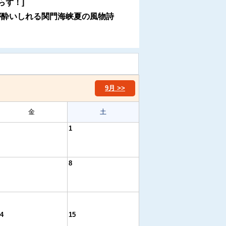
らず！]
が酔いしれる関門海峡夏の風物詩
9月 >>
金
土
1
8
4
15