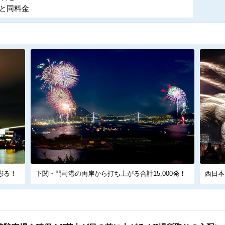
と同料金
彩る！
下関・門司港の両岸から打ち上がる合計15,000発！
西日本