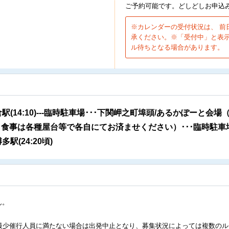
。
ご予約可能です。どしどしお申込
※カレンダーの受付状況は、 前
承ください。※「受付中」と表
ル待ちとなる場合があります。
0)---小倉駅(14:10)---臨時駐車場･･･下関岬之町埠頭/あるか
食事は各種屋台等で各自にてお済ませください）･･･臨時駐車場（終
博多駅(24:20頃)
ん。
。最少催行人員に満たない場合は出発中止となり、募集状況によっては複数の