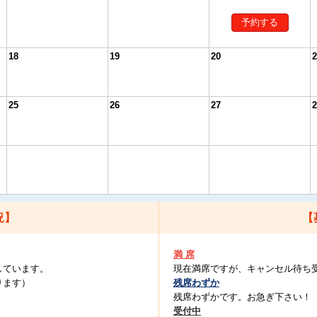
予約する
18
19
20
2
25
26
27
2
況】
【
満 席
しています。
現在満席ですが、キャンセル待ち
ります）
残席わずか
残席わずかです。お急ぎ下さい！
受付中