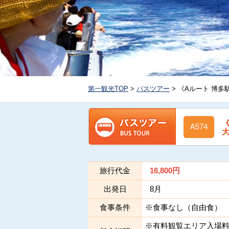
第一観光TOP
>
バスツアー
> 《Aルート 博
A574
旅行代金
16,800
円
出発日
8月
食事条件
※食事なし（自由食）
※有料観覧エリア入場