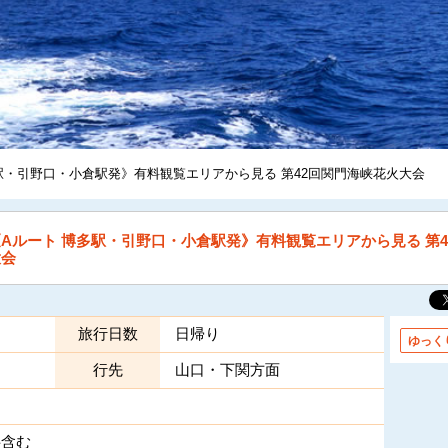
多駅・引野口・小倉駅発》有料観覧エリアから見る 第42回関門海峡花火大会
《Aルート 博多駅・引野口・小倉駅発》有料観覧エリアから見る 第
大会
旅行日数
日帰り
ゆっく
行先
山口・下関方面
料含む