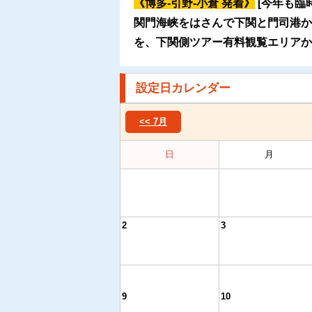
《博多-引野-小倉 発着》
[今年も臨
関門海峡をはさんで下関と門司港か
を、下関側ツアー有料観覧エリアか
設定日カレンダー
<< 7月
日
月
2
3
9
10