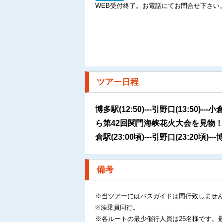
WEB受付終了。お電話にてお問合せ下さい
ツアー日程
博多駅(12:50)---引野口(13:5
ら第42回関門海峡花火大会を見物！
倉駅(23:00頃)---引野口(23:20頃)---
備考
※当ツアーにはバスガイドは同行致しませ
※添乗員同行。
※各ルートの最少催行人員は25名様です