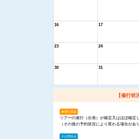
16
17
23
24
30
31
【催行状
★催行見込
ツアーの催行（出発）が確定又はほぼ確定
（その後の予約状況により変わる場合があ
※お問合せ