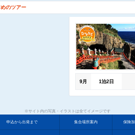
すめのツアー
9月
1泊2日
※サイト内の写真・イラストは全てイメージです
申込から出発まで
集合場所案内
保険加