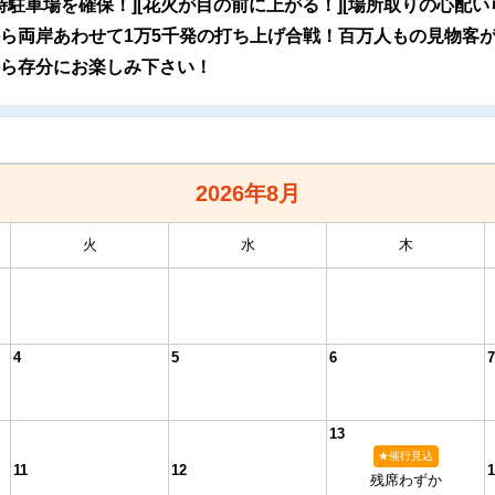
時駐車場を確保！][花火が目の前に上がる！][場所取りの心配い
ら両岸あわせて1万5千発の打ち上げ合戦！百万人もの見物客
ら存分にお楽しみ下さい！
2026年
8月
火
水
木
4
5
6
7
13
★催行見込
11
12
1
残席わずか