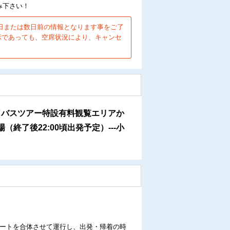
み下さい！
日または数日前の情報となります事をご了
示であっても、空席状況により、キャンセ
ぽーと会場（バスツアー特設有料観覧エリアか
了後22:00頃出発予定）---小
ルートを合体させて運行し、出発・帰着の時