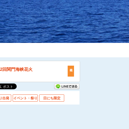
42回関門海峡花火
り出発
イベント・祭り
日にち限定