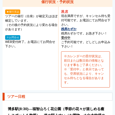
催行状況・予約状況
満 席
★催行見込
現在満席ですが、キャンセル待ち受
ツアーの催行（出発）が確定又はほぼ
付可能です。お電話にてお問合せ下
確定しています。
さい。
（その後の予約状況により変わる場合
残席わずか
があります）
残席わずかです。お急ぎ下さい！
※お問合せ
受付中
WEB受付終了。お電話にてお問合せ
ご予約可能です。どしどしお申込み
下さい。
下さい！
※カレンダーの受付状況は、
前日または数日前の情報とな
ります事をご了承ください。
※「受付中」と表示であって
も、空席状況により、キャン
セル待ちとなる場合がありま
す。
ツアー日程
博多駅(8:30)---福智山ろく花公園（季節の花々が楽しめる癒