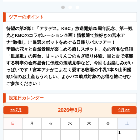
ツアーのポイント
待望の第2弾！「アサデス。KBC」放送開始25周年記念、第一観
光とKBCのコラボレーション企画！情報通で旅好きの宮本ア
ナ"激推し！"厳選スポットをめぐる日帰りバスツアー！
季節の花々と自然景観が楽しめる癒しスポット、あの有名な怪談
「皿屋敷」の舞台、甘～いりんごのもぎ取り体験、目と舌で堪能
する料亭の会席昼食に伝統の酒蔵見学など、今回もお楽しみがい
っぱいです！宮本アナがこよなく愛する牧場の牛乳1本＆山田饅
頭1個のお土産もうれしい、よかバス助成対象のお得な旅にぜひ
ご参加ください！
設定日カレンダー
2026年
8月
<< 7月
9月 >>
日
月
火
水
木
金
土
1