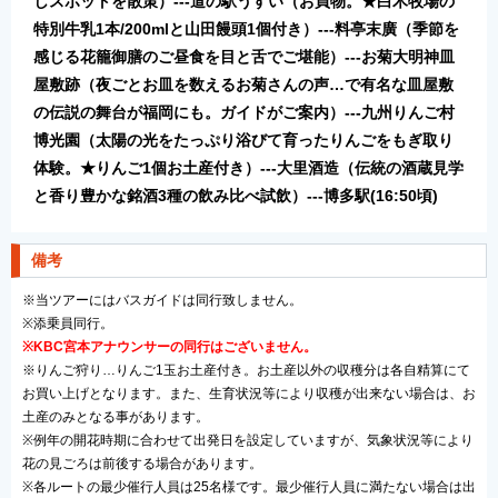
しスポットを散策）---道の駅うすい（お買物。★白木牧場の
特別牛乳1本/200mlと山田饅頭1個付き）---料亭末廣（季節を
感じる花籠御膳のご昼食を目と舌でご堪能）---お菊大明神皿
屋敷跡（夜ごとお皿を数えるお菊さんの声…で有名な皿屋敷
の伝説の舞台が福岡にも。ガイドがご案内）---九州りんご村
博光園（太陽の光をたっぷり浴びて育ったりんごをもぎ取り
体験。★りんご1個お土産付き）---大里酒造（伝統の酒蔵見学
と香り豊かな銘酒3種の飲み比べ試飲）---博多駅(16:50頃)
備考
※当ツアーにはバスガイドは同行致しません。
※添乗員同行。
※KBC宮本アナウンサーの同行はございません。
※りんご狩り…りんご1玉お土産付き。お土産以外の収穫分は各自精算にて
お買い上げとなります。また、生育状況等により収穫が出来ない場合は、お
土産のみとなる事があります。
※例年の開花時期に合わせて出発日を設定していますが、気象状況等により
花の見ごろは前後する場合があります。
※各ルートの最少催行人員は25名様です。最少催行人員に満たない場合は出