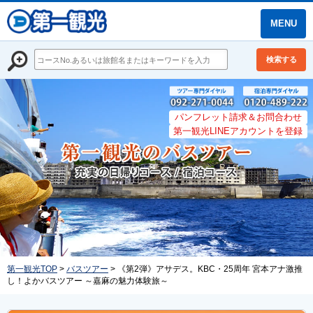
MENU
検索する
パンフレット請求＆お問合わせ
第一観光LINEアカウントを登録
第一観光TOP
>
バスツアー
> 《第2弾》アサデス。KBC・25周年 宮本アナ激推
し！よかバスツアー ～嘉麻の魅力体験旅～