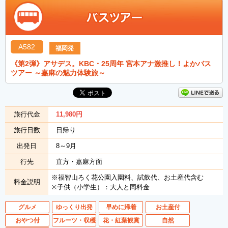
A582
福岡発
《第2弾》アサデス。KBC・25周年 宮本アナ激推し！よかバス
ツアー ～嘉麻の魅力体験旅～
旅行代金
11,980
円
旅行日数
日帰り
出発日
8～9月
行先
直方・嘉麻方面
※福智山ろく花公園入園料、試飲代、お土産代含む
料金説明
※子供（小学生）：大人と同料金
グルメ
ゆっくり出発
早めに帰着
お土産付
おやつ付
フルーツ・収穫
花・紅葉観賞
自然