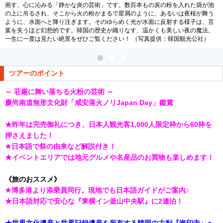
画す、心に沁みる「静かな炎の芸術」です。数百本もの炭の粉を入れた袋が池
の上に吊るされ、そこから火の粉がまるで星屑のように、あるいは夜桜が舞う
ように、水面へと降り注ぎます。そのゆらめく光が水面に反射する様子は、言
葉を失うほど幻想的です。韓国の歴史が織りなす、温かくも美しい夜の魔法。
一生に一度は見たい絶景をぜひご覧ください！ （写真提供：韓国観光公社）
ツアーのポイント
～ 荘厳に舞い落ちる火粉の芸術 ～
慶尚南道無形文化財「咸安落火ノリJapan Day」鑑賞
★昨年は完売御礼につき、日本人観光客1,000人限定枠から60枠を
押さえました！
★日本語で祭の由来など解説付き！
★イベントエリアでは地元グルメや名産品のお買物も楽しめます！
《旅のおススメ》
★博多港より添乗員同行。現地でも日本語ガイドがご案内♪
★日本語対応で安心な『東横イン釜山中央駅』に2連泊！
★世界文化遺産と世界記録遺産を所有する韓国の古刹『海印寺』へ