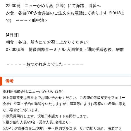
22:30発 ニューかめりあ（2等）にて海路、博多へ
夕食：各自(OP夕食弁当のご注文をお電話にて承ります ※9/18ま
で) ～～～＜船中泊＞
[4日目]
朝食：各自、船内にてお召し上がりください
07:30頃着 博多国際ターミナル 入国審査・通関手続き後、解散
＝＝＝＝＝おつかれさまでした＝＝＝＝＝
備考
※利用船舶会社/ニューかめりあ（2等）
※上等級変更は当社までお問い合わせください。ご希望の等級変更をフェリー
会社に空室・予約の確認をいたしますが、満室等によりお客様のご希望に添え
ない場合がございます。
※添乗員同行します。現地日本語ガイドも同行します。
※最少催行人員/20名（受付人員1名様より）
※OP：夕食弁当＠1,700円（牛・豚肉プルコギ、サバの照り焼き、海老フラ