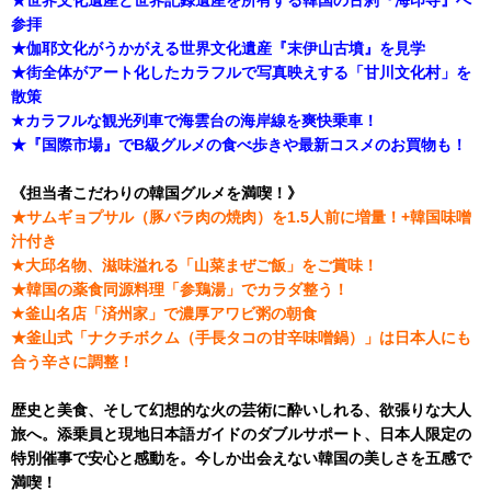
参拝
★伽耶文化がうかがえる世界文化遺産『末伊山古墳』を見学
★街全体がアート化したカラフルで写真映えする「甘川文化村」を
散策
★カラフルな観光列車で海雲台の海岸線を爽快乗車！
★『国際市場』でB級グルメの食べ歩きや最新コスメのお買物も！
《担当者こだわりの韓国グルメを満喫！》
★サムギョプサル（豚バラ肉の焼肉）を1.5人前に増量！+韓国味噌
汁付き
★大邱名物、滋味溢れる「山菜まぜご飯」をご賞味！
★韓国の薬食同源料理「参鶏湯」でカラダ整う！
★釜山名店「済州家」で濃厚アワビ粥の朝食
★釜山式「ナクチボクム（手長タコの甘辛味噌鍋）」は日本人にも
合う辛さに調整！
歴史と美食、そして幻想的な火の芸術に酔いしれる、欲張りな大人
旅へ。添乗員と現地日本語ガイドのダブルサポート、日本人限定の
特別催事で安心と感動を。今しか出会えない韓国の美しさを五感で
満喫！