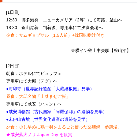
[1日目]
12:30 博多港発 ニューカメリア（2等）にて海路、釜山へ
18:30 釜山港着 到着後、専用車にて夕食会場へ
夕食：サムギョプサル（1.5人前）+韓国味噌汁付き
東横イン釜山中央駅【釜山泊】
[2日目]
朝食：ホテルにてビュッフェ
専用車にて大邱（テグ）へ
●海印寺（世界記録遺産「大蔵経板殿」見学）
昼食：大邱名物「山菜まぜご飯」
専用車にて咸安（ハマン）へ
●咸安博物館（古代国家「阿羅伽耶」の遺物を見学）
●末伊山古墳（世界文化遺産の遺跡を見学）
夕食：少し早めに鶏一羽をまるごと使った薬膳鍋「参鶏湯」
★咸安落火ノリ Japan Day を観賞