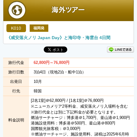
K010
福岡発
《咸安落火ノリ Japan Day》と海印寺・海雲台 4日間
旅行代金
62,800
円
～76,800
円
旅行日数
3泊4日（現地2泊・船中1泊）
出発日
10月
行先
韓国
[2名1室]＠62,800円 / [1名1室]＠76,800円
※ニューカメリア2等料金、咸安落火ノリ入場料を含む
※旅行代金とは別に下記料金が必要となります。
燃油サーチャージ：博多港＠1,700円、釜山港＠1,900円
料金説明
港施設使用料：博多港＠500円、釜山港＠800円
国際観光旅客税：＠3,000円
※燃油サーチャージ、施設使用料、諸税は2025年6月時