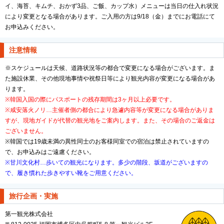
イ、海苔、キムチ、おかず3品、ご飯、カップ水）メニューは当日の仕入れ状況
により変更となる場合があります。ご入用の方は9/18（金）までにお電話にて
お申込みください。
注意情報
※スケジュールは天候、道路状況等の都合で変更になる場合がございます。ま
た施設休業、その他現地事情や祝祭日等により観光内容が変更になる場合があ
ります。
※韓国入国の際にパスポートの残存期間は3ヶ月以上必要です。
※咸安落火ノリ…主催者側の都合により急遽内容等が変更になる場合がありま
すが、現地ガイドが代替の観光地をご案内します。また、その場合のご返金は
ございません。
※韓国では19歳未満の異性同士のお客様同室での宿泊は禁止されていますの
で、お申込みはご遠慮ください。
※甘川文化村…歩いての観光になります。多少の階段、坂道がございますの
で、履き慣れた歩きやすい靴をご用意ください。
旅行企画・実施
第一観光株式会社