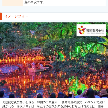
点の目安です。
イメージフォト
幻想的な夜に酔いしれる、韓国の伝統花火･･･慶尚南道の咸安（ハマン）で受け
継がれる「落火ノリ」は、私たちの世代が知る派手な打ち上げ花火とは一線を