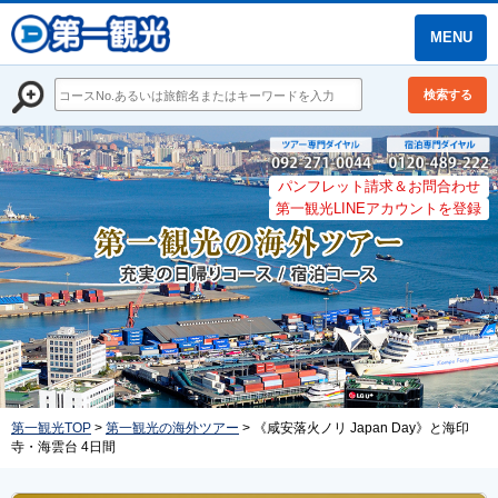
MENU
検索する
パンフレット請求＆お問合わせ
第一観光LINEアカウントを登録
第一観光TOP
>
第一観光の海外ツアー
> 《咸安落火ノリ Japan Day》と海印
寺・海雲台 4日間