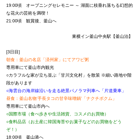
19:00頃 オープニングセレモニー ～ 湖面に枝垂れ落ちる幻想的
な花火の芸術を満喫！
21:00頃 観賞後、釜山へ
東横イン釜山中央駅【釜山泊】
[3日目]
朝食：釜山の名店「済州家」にてアワビ粥
専用車にて釜山市内観光
○カラフルな家が立ち並ぶ「甘川文化村」を散策 ※細い路地や階
段があります
○海雲台の海岸線沿いを走る絶景パノラマ列車へ「片道乗車」
昼食：釜山名物‘手長タコの甘辛味噌鍋’「ナクチボクム」
専用車にて釜山市内へ
○国際市場（食べ歩きや生活雑貨、コスメのお買物）
○食料品店（お土産に韓国海苔やお菓子などのお買物をどう
ぞ！）
18:00頃 釜山港へ