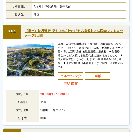
旅行日数
2泊3日（現地1泊・船中1泊）
行き先
韓国
《慶州》世界遺産 深まりゆく秋に訪れる良洞村と仏国寺フォト＆ウ
K101
ォーク3日間
★お一人様でも団体様でも大歓迎！写真撮影をしなが
らでも、ゆっくり散策だけでもOK！★関釜フェリーで
行く 秋の紅葉に訪れる世界遺産の歴史村！★往復船中
泊なのでお1人様でも旅行代金の追加はありません！★
個人旅行では、なかなか行き辛い慶州地区の日帰り観
光！★2日目は現地日本語ガイドがご案内！＜慶州の名
所3…
クルージング
自然
芸術鑑賞
旅行代金
28,800
円
～30,000
円
出発日
11月
旅行日数
2泊3日（船中2泊）
行き先
韓国