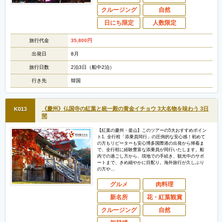
クルージング
自然
日にち限定
人数限定
旅行代金
35,800
円
出発日
8月
旅行日数
2泊3日（船中2泊）
行き先
韓国
《慶州》仏国寺の紅葉と統一殿の黄金イチョウ 3大名物を味わう 3日
K013
間
【紅葉の慶州・釜山】このツアーの5大おすすめポイン
ト1. 全行程「添乗員同行」の圧倒的な安心感！初めて
の方もリピーターも安心博多国際港の出発から帰着ま
で、全行程に経験豊富な添乗員が同行いたします。船
内での過ごし方から、現地での手続き、観光中のサポ
ートまで、きめ細やかに目配り。海外旅行が久しぶり
の方や…
グルメ
肉料理
新名所
花・紅葉観賞
クルージング
自然