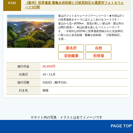
《蔚州》世界遺産 盤亀台岩刻画と川前里刻石＆通度寺フォト＆ウォ
K102
ーク3日間
釜山のフォト＆ウォークツアーシリーズ！★今回は2つ
の世界遺産をテーマにほどよく歩けるコースです！・
釜山から北へ約50km、清流が美しい蔚山市・梁山市の
山間の清流へ。秋は紅葉を楽しむベストシーズンで
す。・午前中は2025年に世界遺産登録された先史時代
に彫られた岩石刻画「盤亀台岩刻画」「川前里刻石」
を巡…
新名所
自然
芸術鑑賞
初登場
旅行代金
28,800
円
出発日
10～11月
旅行日数
2泊3日（船中2泊）
行き先
韓国
※サイト内の写真・イラストは全てイメージです
PAGE TOP