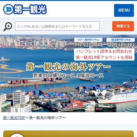
MENU
検索する
パンフレット請求＆お問合わせ
第一観光LINEアカウントを登録
第一観光TOP
> 第一観光の海外ツアー