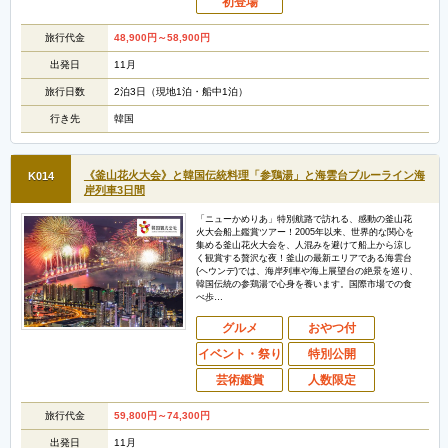
初登場
旅行代金
48,900
円
～58,900
円
出発日
11月
旅行日数
2泊3日（現地1泊・船中1泊）
行き先
韓国
《釜山花火大会》と韓国伝統料理「参鶏湯」と海雲台ブルーライン海
K014
岸列車3日間
「ニューかめりあ」特別航路で訪れる、感動の釜山花
火大会船上鑑賞ツアー！2005年以来、世界的な関心を
集める釜山花火大会を、人混みを避けて船上から涼し
く観賞する贅沢な夜！釜山の最新エリアである海雲台
(ヘウンデ)では、海岸列車や海上展望台の絶景を巡り、
韓国伝統の参鶏湯で心身を養います。国際市場での食
べ歩…
グルメ
おやつ付
イベント・祭り
特別公開
芸術鑑賞
人数限定
旅行代金
59,800
円
～74,300
円
出発日
11月