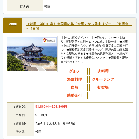
行き先
韓国
《対馬・釜山》美しき国境の島「対馬」から釜山リゾート「海雲台」
K008
へ 4日間
【旅のお薦めポイント！】★海のシルクロードを辿
り、朝鮮通信使の歴史ロマンに想いを馳せる！★対馬
名物の穴子天ぷらや、鮮度抜群の刺身定食に舌鼓を打
つ！★萬松院や和多都美神社など、国境の島に眠る清
らかな聖地を巡る！★海雲台の絶景列車と、本場のア
ワビ釜飯を堪能する優雅なひととき！★添乗員と現地
日本語ガイドが…
グルメ
肉料理
海鮮料理
クルージング
自然
初登場
助成金付
旅行代金
93,800
円
～103,800
円
出発日
9～10月
旅行日数
3泊4日（現地2泊・船中1泊）
行き先
韓国