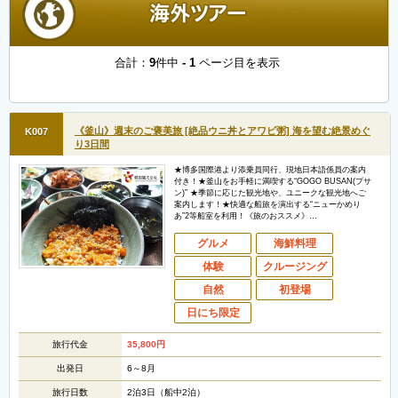
合計：
9
件中
- 1
ページ目を表示
《釜山》週末のご褒美旅 [絶品ウニ丼とアワビ粥] 海を望む絶景めぐ
K007
り3日間
★博多国際港より添乗員同行、現地日本語係員の案内
付き！★釜山をお手軽に満喫する“GOGO BUSAN(プサ
ン)” ★季節に応じた観光地や、ユニークな観光地へご
案内します！★快適な船旅を演出する“ニューかめり
あ”2等船室を利用！《旅のおススメ》…
グルメ
海鮮料理
体験
クルージング
自然
初登場
日にち限定
旅行代金
35,800
円
出発日
6～8月
旅行日数
2泊3日（船中2泊）