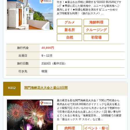
付き！★釜山をお手軽に満喫する“GOGO BUSAN(プサ
ン)” ★季節に応じた観光地や、ユニークな観光地へご
案内します！★快適な船旅を演出する“ニューかめり
あ”2等船室を利用！《旅のおススメ》…
グルメ
海鮮料理
新名所
クルージング
自然
初登場
旅行代金
40,800
円
出発日
9～12月
旅行日数
2泊3日（船中2泊）
行き先
韓国
関門海峡花火大会と釜山3日間
K012
夏の夜空を彩る関門海峡花火大会！下関と門司港から
両岸あわせて約18,000発のダイナミックな花火を船上
より観覧!![1] 小さいものから大きいものまで色鮮やか
で圧巻の花火大会をお楽しみください！[2] 願い事を叶
えてくれると有名な「海東龍宮寺」、100階建ての展望
台「釜山エックス ザ スカイ」など釜…
肉料理
イベント・祭り