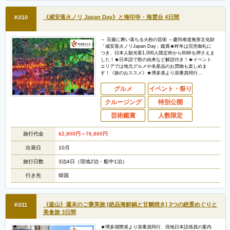
《咸安落火ノリ Japan Day》と海印寺・海雲台 4日間
K010
～ 荘厳に舞い落ちる火粉の芸術 ～慶尚南道無形文化財
「咸安落火ノリJapan Day」鑑賞★昨年は完売御礼に
つき、日本人観光客1,000人限定枠から60枠を押さえま
した！★日本語で祭の由来など解説付き！★イベント
エリアでは地元グルメや名産品のお買物も楽しめま
す！《旅のおススメ》★博多港より添乗員同行…
グルメ
イベント・祭り
クルージング
特別公開
芸術鑑賞
人数限定
旅行代金
62,800
円
～76,800
円
出発日
10月
旅行日数
3泊4日（現地2泊・船中1泊）
行き先
韓国
《釜山》週末のご褒美旅 [絶品海鮮鍋と甘鯛焼き] 3つの絶景めぐりと
K011
美食旅 3日間
★博多国際港より添乗員同行、現地日本語係員の案内