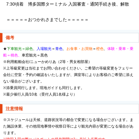
7:30頃着 博多国際ターミナル 入国審査・通関手続き後、解散
＝＝＝＝＝おつかれさまでした＝＝＝＝＝
備考
★
下車観光＝緑色
、
入場観光
＝
青色
、
お食事・お買物
＝
橙色
、
体験・乗車・乗
船＝桃色、
車窓観光＝黒色
※利用船舶会社/ニューかめりあ
（2等・男女相部屋）
※上等級変更は当社までお問い合わせください。ご希望の等級変更をフェリー
会社に空室・予約の確認をいたしますが、満室等によりお客様のご希望に添え
ない場合がございます。
※添乗員同行します。現地ガイドも同行します。
※最少催行人員/10名（受付人員1名様より）
注意情報
※スケジュールは天候、道路状況等の都合で変更になる場合がございます。ま
た施設休業、その他現地事情や祝祭日等により観光内容が変更になる場合があ
ります。