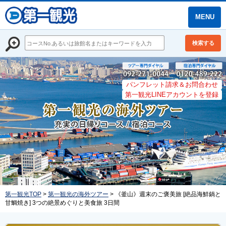
MENU
検索する
パンフレット請求＆お問合わせ
第一観光LINEアカウントを登録
第一観光TOP
>
第一観光の海外ツアー
> 《釜山》週末のご褒美旅 [絶品海鮮鍋と
甘鯛焼き] 3つの絶景めぐりと美食旅 3日間