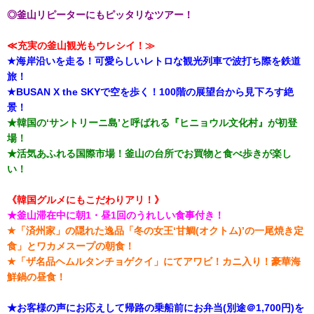
◎釜山リピーターにもピッタリなツアー！
≪
充実の釜山観光もウレシイ！≫
★海岸沿いを走る！可愛らしいレトロな観光列車で波打ち際を鉄道
旅！
★BUSAN X the SKYで空を歩く！100階の展望台から見下ろす絶
景！
★韓国の‘サントリーニ島’と呼ばれる『ヒニョウル文化村』が初登
場！
★活気あふれる国際市場！釜山の台所でお買物と食べ歩きが楽し
い！
《韓国グルメにもこだわりアリ！》
★釜山滞在中に朝1・昼1回のうれしい食事付き！
★「済州家」の隠れた逸品「冬の女王‘甘鯛(オクトム)’の一尾焼き定
食」とワカメスープの朝食！
★「ザ名品ヘムルタンチョゲクイ」にてアワビ！カニ入り！豪華海
鮮鍋の昼食！
★お客様の声にお応えして帰路の乗船前にお弁当(別途＠1,700円)を