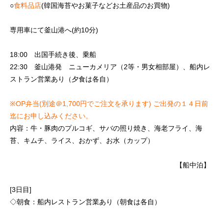
○
食料品店
(韓国海苔やお菓子などお土産品のお買物)
専用車にて釜山港へ(約10分)
18:00 出国手続き後、乗船
22:30 釜山港発 ニューカメリア（2等・男女相部屋）、船内レ
ストラン営業あり（夕食は各自）
※OP弁当(別途＠1,700円でご注文を承ります) ご出発の１４日前
迄にお申し込みください。
内容：牛・豚肉のプルコギ、サバの照り焼き、海老フライ、海
苔、キムチ、ライス、おかず、お水（カップ）
【船中泊】
[3日目]
◇朝食：船内レストラン営業あり（朝食は各自）