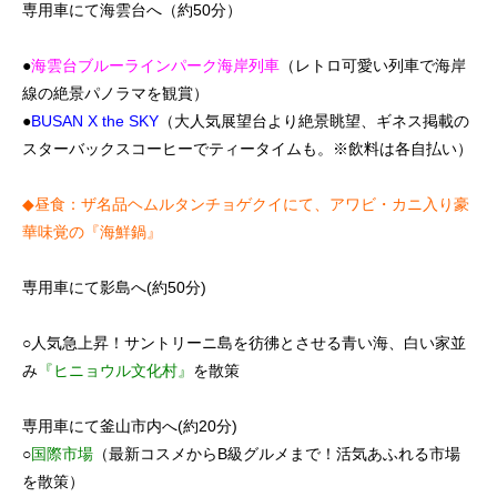
専用車にて海雲台へ（約50分）
●
海雲台ブルーラインパーク海岸列車
（レトロ可愛い列車で海岸
線の絶景パノラマを観賞）
●
BUSAN X the SKY
（大人気展望台より絶景眺望、ギネス掲載の
スターバックスコーヒーでティータイムも。※飲料は各自払い）
◆昼食：ザ名品ヘムルタンチョゲクイにて、アワビ・カニ入り豪
華味覚の『海鮮鍋』
専用車にて影島へ(約50分)
○人気急上昇！サントリーニ島を彷彿とさせる青い海、白い家並
み
『ヒニョウル文化村』
を散策
専用車にて釜山市内へ(約20分)
○
国際市場
（最新コスメからB級グルメまで！活気あふれる市場
を散策）