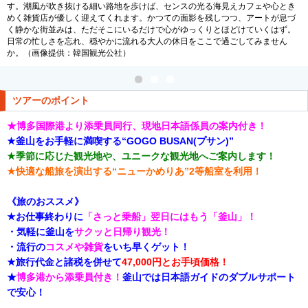
す。潮風が吹き抜ける細い路地を歩けば、センスの光る海見えカフェや心とき
めく雑貨店が優しく迎えてくれます。かつての面影を残しつつ、アートが息づ
く静かな街並みは、ただそこにいるだけで心がゆっくりとほどけていくはず。
日常の忙しさを忘れ、穏やかに流れる大人の休日をここで過ごしてみません
か。（画像提供：韓国観光公社）
ツアーのポイント
★博多国際港より添乗員同行、現地日本語係員の案内付き！
★釜山をお手軽に満喫する“GOGO BUSAN(プサン)”
★季節に応じた観光地や、ユニークな観光地へご案内します！
★快適な船旅を演出する“ニューかめりあ”2等船室を利用！
《旅のおススメ》
★お仕事終わりに
「さっと乗船」翌日にはもう「釜山」！
・気軽に釜山を
サクッと日帰り観光！
・流行の
コスメや雑貨
をいち早くゲット！
★旅行代金と諸税を併せて
47,000円とお手頃価格！
★
博多港から添乗員付き！
釜山では日本語ガイドのダブルサポート
で安心！