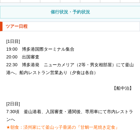
催行状況・予約状況
ツアー日程
[1日目]
19:00 博多港国際ターミナル集合
20:00 出国審査
22:30 博多港発 ニューカメリア（2等・男女相部屋）にて釜山
港へ。船内レストラン営業あり（夕食は各自）
【船中泊】
[2日目]
7:30頃 釜山港着、入国審査・通関後、専用車にて市内レストラ
ンへ
★朝食：済州家にて釜山っ子垂涎の『甘鯛一尾焼き定食』