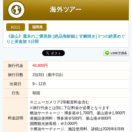
K011
福岡発
《釜山》週末のご褒美旅 [絶品海鮮鍋と甘鯛焼き] 3つの絶景めぐ
りと美食旅 3日間
旅行代金
40,800
円
旅行日数
2泊3日（船中2泊）
出発日
9～12月
行先
韓国
※ニューカメリア2等船室料金含む
※旅行代金とは別に下記料金が必要となります
燃油サーチャージ：博多港＠1,700円、釜山港＠1,900円
料金説明
港施設使用料：博多港＠500円、釜山港＠800円
国際観光旅客税：＠3,000円
※燃油サーチャージ、施設使用料、諸税は2026年6月時