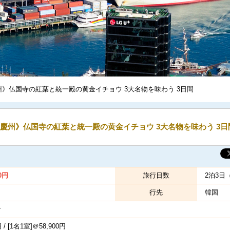
州》仏国寺の紅葉と統一殿の黄金イチョウ 3大名物を味わう 3日間
慶州》仏国寺の紅葉と統一殿の黄金イチョウ 3大名物を味わう 3日
0
円
旅行日数
2泊3日
行先
韓国
付
 / [1名1室]＠58,900円