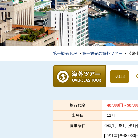
第一観光TOP
>
第一観光の海外ツアー
> 《慶
《
K013
旅行代金
48,900
円
～58,90
出発日
11月
食事条件
※朝1、昼1、夕1
[2名1室]＠48,900円