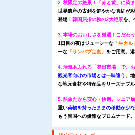
2. 秋限定の絶景！「赤と黄」に
世界遺産の古刹を鮮やかな真紅が彩
登場！
韓国屈指の秋の2大絶景
を、
3. 本場のおいしさを厳選！こだわ
1日目の夜はジューシーな
「牛カル
ーな
「サンパブ定食」
をご用意。港
4. 活気あふれる「釜田市場」で、
観光客向けの市場とは一味違う
、地
な地元食材や特産品をリーズナブル
5. 船旅だから安心・快適。シニア
重い
荷物を持ったままの移動が少な
もう異国への優雅なプロムナード。