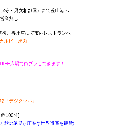
ア（2等・男女相部屋）にて釜山港へ
ン営業無し
通関後、専用車にて市内レストランへ
カルビ」焼肉
BIFF広場で街ブラもできます！
物「デジクッパ」
約100分]
デと秋の絶景が圧巻な世界遺産を観賞)