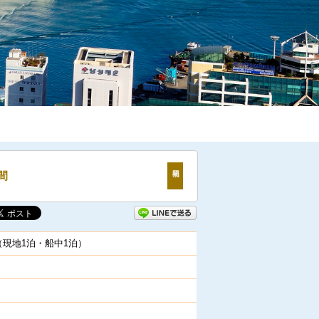
間
（現地1泊・船中1泊）