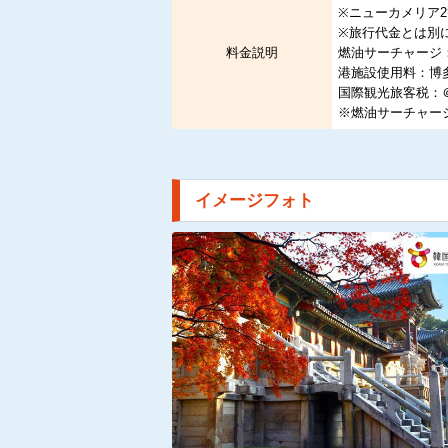
※ニューカメリア
※旅行代金とは別
料金説明
燃油サーチャージ：博
港施設使用料：博多
国際観光旅客税：＠3
※燃油サーチャージ
イメージフォト