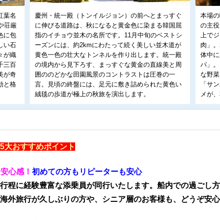
紅葉名
慶州・統一殿（トンイルジョン）の前へとまっすぐ
本場の
や荘厳
に伸びる道路は、秋になると黄金色に染まる韓国屈
の主役
色に包
指のイチョウ並木の名所です。11月中旬のベストシ
上でジ
しい石
ーズンには、約2kmにわたって続く美しい並木道が
肉」。
々が織
黄色一色の壮大なトンネルを作り出します。統一殿
体中に
千三百
の境内から見下ろす、まっすぐな黄金の直線美と周
パ」。
美が奇
囲ののどかな田園風景のコントラストは圧巻の一
な野菜
動と格
言。見頃の終盤には、足元に敷き詰められた黄色い
「サン
絨毯の歩道が極上の秋旅を演出します。
メが、
5大おすすめポイント
な安心感！
初めての方もリピーターも安心
行程に経験豊富な添乗員が同行いたします。船内での過ごし方
海外旅行が久しぶりの方や、シニア層のお客様も、どうぞ安心