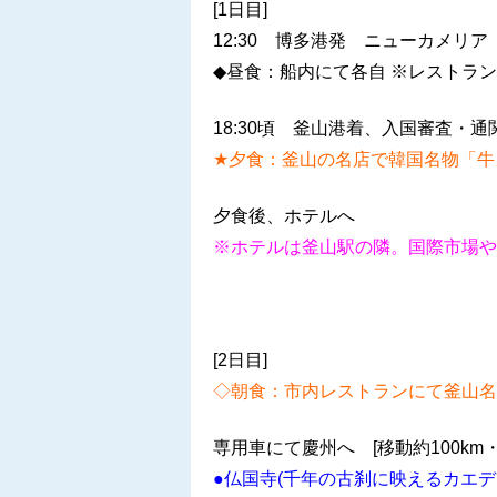
[1日目]
12:30 博多港発 ニューカメリ
◆昼食：船内にて各自 ※レストラ
18:30頃 釜山港着、入国審査・
★夕食：釜山の名店で韓国名物「牛
夕食後、ホテルへ
※ホテルは釜山駅の隣。国際市場や
[2日目]
◇朝食：市内レストランにて釜山名
専用車にて慶州へ [移動約100km・
●仏国寺(千年の古刹に映えるカエ