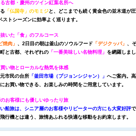
染まる古都・慶州のツイン紅葉名所へ
る
「仏国寺」のモミジ
と、どこまでも続く黄金色の並木道が圧
ベストシーズンに効率よく巡ります。
り抜いた「食」のフルコース
ビ焼肉」
、2日目の朝は釜山のソウルフード
「デジクッパ」
、
町と古都、それぞれの
「一番美味しい名物料理」
を網羅しまし
お買い物とローカルな熱気を体感
元市民の台所
「釜田市場（プジョンシジャン）」
へご案内。高
にお買い物できる、お楽しみの時間をご用意しています。
層のお客様にも優しいゆったり旅
い船旅は、シニア層のお客様やリピーターの方にも大変好評
で
飛行機とは違う、旅情あふれる快適な移動をお約束します。