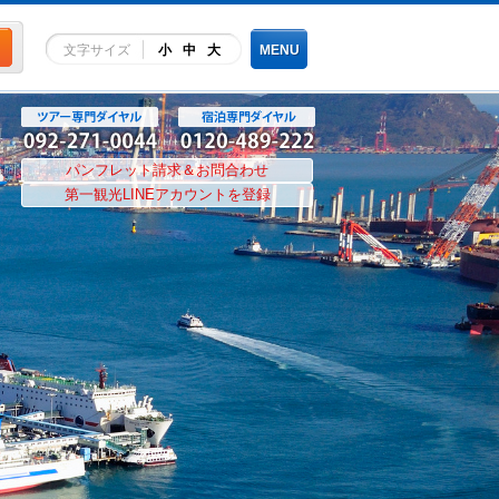
文字サイズ
小
中
大
MENU
パンフレット請求＆お問合わせ
第一観光LINEアカウントを登録