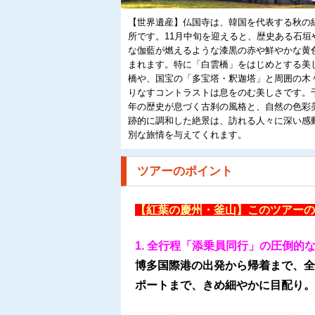
【世界遺産】仏国寺は、韓国を代表する秋の
所です。11月中旬を迎えると、歴史ある石垣
な伽藍が燃えるような漆黒の赤や鮮やかな黄
まれます。特に「白雲橋」をはじめとする美
橋や、国宝の「多宝塔・釈迦塔」と周囲の木
りなすコントラストは息をのむ美しさです。
年の歴史が息づく古刹の風格と、自然の色彩
跡的に調和した絶景は、訪れる人々に深い感
別な旅情を与えてくれます。
ツアーのポイント
【紅葉の慶州・釜山】このツアーの
1. 全行程「添乗員同行」の圧倒的
博多国際港の出発から帰着まで、全
ポートまで、きめ細やかに目配り。