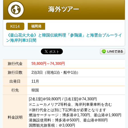
K014
福岡発
《釜山花火大会》と韓国伝統料理「参鶏湯」と海雲台ブルーライ
ン海岸列車3日間
旅行代金
59,800
円
～74,300
円
旅行日数
2泊3日（現地1泊・船中1泊）
出発日
11月
行先
韓国
[2名1室]＠59,800円 / [1名1室]＠74,300円
※ニューカメリア2等料金、海岸列車乗車料を含む
※旅行代金とは別に下記料金が必要となります
燃油サーチャージ：博多港＠1,700円、釜山港＠1,900円
料金説明
港施設使用料：博多港＠500円、釜山港＠800円
国際観光旅客税：＠3,000円