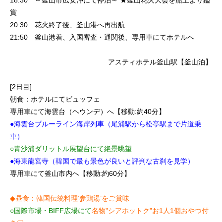
賞
20:30 花火終了後、釜山港へ再出航
21:50 釜山港着、入国審査・通関後、専用車にてホテルへ
アスティホテル釜山駅【釜山泊】
[2日目]
朝食：ホテルにてビュッフェ
専用車にて海雲台（ヘウンデ）へ【移動:約40分】
●海雲台ブルーライン海岸列車（尾浦駅から松亭駅まで片道乗
車）
○青沙浦ダリットル展望台にて絶景眺望
●海東龍宮寺（韓国で最も景色が良いと評判な古刹を見学）
専用車にて釜山市内へ【移動:約60分】
◆昼食：韓国伝統料理‘参鶏湯’をご賞味
○国際市場・BIFF広場にて
名物"シアホットク"お1人1個おやつ付