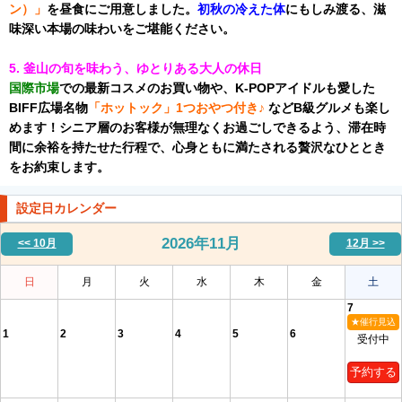
ン）」
を昼食にご用意しました。
初秋の冷えた体
にもしみ渡る、滋
味深い本場の味わいをご堪能ください。
5. 釜山の旬を味わう、ゆとりある大人の休日
国際市場
での最新コスメのお買い物や、K-POPアイドルも愛した
BIFF広場名物
「ホットック」1つおやつ付き♪
などB級グルメも楽し
めます！シニア層のお客様が無理なくお過ごしできるよう、滞在時
間に余裕を持たせた行程で、心身ともに満たされる贅沢なひととき
をお約束します。
設定日カレンダー
2026年
11月
<< 10月
12月 >>
日
月
火
水
木
金
土
7
★催行見込
1
2
3
4
5
6
受付中
予約する