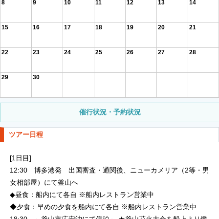
8
9
10
11
12
13
14
15
16
17
18
19
20
21
22
23
24
25
26
27
28
29
30
催行状況・予約状況
ツアー日程
[1日目]
12:30 博多港発 出国審査・通関後、ニューカメリア（2等・男
女相部屋）にて釜山へ
◆昼食：船内にて各自 ※船内レストラン営業中
◆夕食：早めの夕食を船内にて各自 ※船内レストラン営業中
18:30 ～釜山市広安沖にて停泊～ ★釜山花火大会を船上より鑑