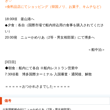
き♡
○食料品店にてショッピング（韓国ノリ、お菓子、キムチなど）
18:00頃 釜山港へ
◆夕食：各自（国際市場で船内持込用の食事を購入されてくださ
い）
20:00発 ニューかめりあ（2等・男女相部屋）にて博多へ
＜船中泊＞
[3日目]
◆朝食：船内にて各自 ※船内レストラン営業中
7:30頃着 博多国際ターミナル 入国審査・通関後、解散
＝＝＝＝＝おつかれさまでした＝＝＝＝＝
備考
※利用船舶会社/ニューかめりあ（2等・男女相部屋）