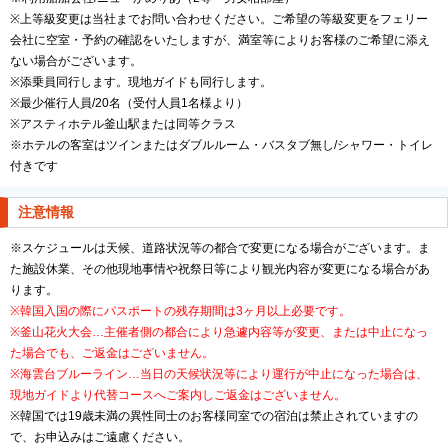
※上等級変更は当社までお問い合わせください。ご希望の等級変更をフェリー
会社に空室・予約の確認をいたしますが、満室等によりお客様のご希望に添え
ない場合がございます。
※添乗員同行します。現地ガイドも同行します。
※最少催行人員/20名（受付人員1名様より）
※アスティホテル釜山駅または同等クラス
※ホテルの客室はツインまたはダブルルーム・バスタブ無し/シャワー・トイレ
付きです
注意情報
※スケジュールは天候、道路状況等の都合で変更になる場合がございます。ま
た施設休業、その他現地事情や祝祭日等により観光内容が変更になる場合があ
ります。
※韓国入国の際にパスポートの残存期間は3ヶ月以上必要です。
※釜山花火大会…主催者側の都合により急遽内容等が変更、または中止になっ
た場合でも、ご返金はございません。
※海雲台ブルーライン…当日の天候状況等により運行が中止になった場合は、
現地ガイドより代替コースへご案内しご返金はございません。
※韓国では19歳未満の異性同士のお客様同室での宿泊は禁止されていますの
で、お申込みはご遠慮ください。