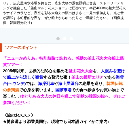
り」。広安里海水浴場を舞台に、広安大橋の景観照明と音楽、ストーリーテリ
ングが融合した「釜山マルチ花火ショー」は圧巻です。半径400mの超大型花火
やナイアガラなど、夜空を彩る大迫力の演出はまさに一見の価値あり。光と音
が調和する幻想的な夜を、ぜひ船上からゆったりとご堪能ください。（画像提
供：韓国観光公社）
ツアーのポイント
「ニューかめりあ」特別航路で訪れる、感動の釜山花火大会船上鑑
賞ツアー！
2005年以来、世界的な関心を集める
釜山花火大会
を、
人混みを避け
て船上から涼しく観賞
する贅沢な夜！
釜山の最新エリア
である
海雲
台(ヘウンデ)
では、
海岸列車
や
海上展望台
の絶景を巡り、
韓国伝統
の参鶏湯
で心身を養います。
国際市場
での食べ歩きやお買い物まで
楽しむ…
ゆとりある大人の休日を過ごす初秋の韓国の旅へ、ぜひご
参加ください！
《旅のおススメ》
★博多港より添乗員同行。現地でも日本語ガイドがご案内♪