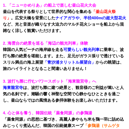
1. 「ニューかめりあ」の船上で楽しむ釜山花火大会
釜山を代表する祭りとして世界的な関心を集める
「釜山花火祭
り」
。広安大橋を背景にした
ナイアガラや、半径400mの超大型花火
など、光と音楽が織りなす大迫力のマルチ花火ショーを船上から混
雑なく涼しく観賞いただけます。
2. 海雲台の絶景を巡る「海辺の観光列車」体験
韓国の人気ビーチの海岸線を走る
可愛らしい観光列車
に乗車し、波
打ち際の絶景を堪能します。また、足元がガラス張りで透けている
スリル満点の海上展望
「青沙浦タリットル展望台」
からの眺望は、
旅のハイライトとなること間違いありません！
3. 波打ち際に佇むパワースポット「海東龍宮寺」へ
海東龍宮寺
は、波打ち際に建つ絶景と、観音様のご利益が篤いと人
気の名刹です。潮騒の響く神聖な空間で心静かなひとときを過ご
し、釜山ならではの風情ある参拝体験をお楽しみいただけます。
4. 心と体を養う、韓国伝統「薬食同源」の参鶏湯
「薬食同源」の思想に基づき、高麗人参やもち米を鶏一羽に詰め込
みじっくり煮込んだ、韓国の伝統健康スープ
「参鶏湯（サムゲタ