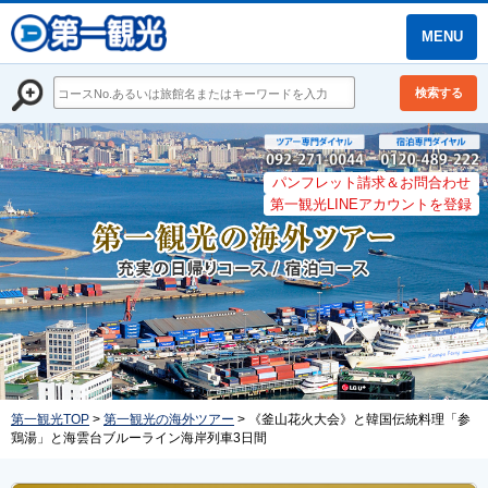
MENU
検索する
パンフレット請求＆お問合わせ
第一観光LINEアカウントを登録
第一観光TOP
>
第一観光の海外ツアー
> 《釜山花火大会》と韓国伝統料理「参
鶏湯」と海雲台ブルーライン海岸列車3日間