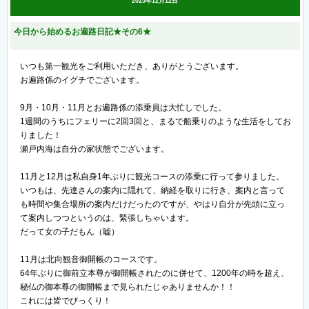
2025年12月12日
今日から始めるお遍路日記★その6★
いつも第一観光をご利用いただき、ありがとうございます。
お遍路係のイグチでございます。
9月・10月・11月とお遍路係の添乗員は大忙しでした。
1週間のうちにフェリーに2回3回と、まるで船乗りのような生活をしてお
りました！
瀬戸内海は自分の家状態でございます。
11月と12月は私自身1年ぶりに観光コースの添乗に行って参りました。
いつもは、先達さんの案内に隠れて、納経を取りに行き、案内と言って
も時間や集合場所の案内だけだったのですが、やはり自分が先頭に立っ
て案内しつつというのは、緊張しちゃいます。
だって女の子だもん（嘘）
11月は北向観音御開帳のコースです。
64年ぶりに御前立本尊が御開帳されたのに併せて、1200年の時を超え、
秘仏の御本尊の御開帳まで見られたじゃありませんか！！
これには皆でびっくり！