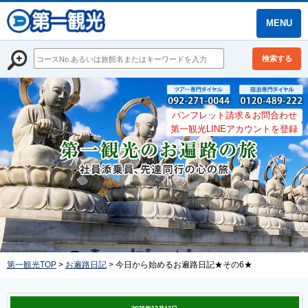
MENU
検索する
パンフレット請求＆お問合わせ
第一観光LINEアカウントを登録
第一観光TOP
>
お遍路日記
> 今日から始めるお遍路日記★その6★