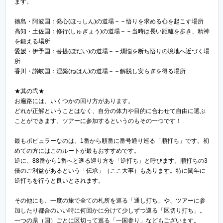
ます。
徳島・阿波国：発心(ほっしん)の道場－－悟りを求める心を起こす場所
高知・土佐国：修行(しゅぎょう)の道場－－当時は長い距離を歩き、精神
を鍛える場所
愛媛・伊予国：菩提(ぼだい)の道場－－煩悩を断ち悟りの境地へ近づく場
所
香川・讃岐国：涅槃(ねはん)の道場－－解脱し安らぎを得る場所
★其の弐★
お遍路には、いくつかの回り方があります。
どれが正解ということはなく、自分の体力や目的に合わせて自由に選ぶ
ことができます。ツアーに参加するというのもその一つです！
最もポピュラーなのは、1番から順番に番号通り巡る「順打ち」です。初
めての方にはこのルートが最もおすすめです。
逆に、88番から1番へと遡る巡り方を「逆打ち」と呼びます。順打ちの3
倍のご利益があるという「伝承」（ここ大事）もあります。特に閏年に
逆打ちを行うと良いとされます。
その他にも、一度の旅で全ての札所を巡る「通し打ち」や、ツアーに参
加したり都合のいい時に何回かに分けて少しずつ巡る「区切り打ち」。
一つの県（国）ごとに区切って巡る「一国参り」などもございます。