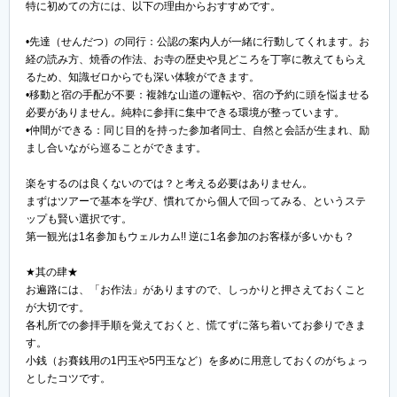
特に初めての方には、以下の理由からおすすめです。
•先達（せんだつ）の同行：公認の案内人が一緒に行動してくれます。お
経の読み方、焼香の作法、お寺の歴史や見どころを丁寧に教えてもらえ
るため、知識ゼロからでも深い体験ができます。
•移動と宿の手配が不要：複雑な山道の運転や、宿の予約に頭を悩ませる
必要がありません。純粋に参拝に集中できる環境が整っています。
•仲間ができる：同じ目的を持った参加者同士、自然と会話が生まれ、励
まし合いながら巡ることができます。
楽をするのは良くないのでは？と考える必要はありません。
まずはツアーで基本を学び、慣れてから個人で回ってみる、というステ
ップも賢い選択です。
第一観光は1名参加もウェルカム!! 逆に1名参加のお客様が多いかも？
★其の肆★
お遍路には、「お作法」がありますので、しっかりと押さえておくこと
が大切です。
各札所での参拝手順を覚えておくと、慌てずに落ち着いてお参りできま
す。
小銭（お賽銭用の1円玉や5円玉など）を多めに用意しておくのがちょっ
としたコツです。