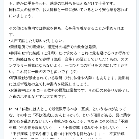
も、静かに手を合わせ、感謝の気持ちを伝えるだけで十分です。
同行二人の精神で、お大師様と一緒に歩いているという安心感を忘れず
にいましょう。
その他にも境内では静寂を保ち、心を落ち着かせることが求められま
す。
•大声で話したり騒いだりしない。
•禁煙場所での喫煙や、指定外の場所での飲食は厳禁。
•参拝をせずに納経（ご朱印）だけ求める：これは最も避けるべき行為で
す。納経はあくまで参拝（読経・合掌）の証としていただくもの。スタ
ンプラリー感覚にならないよう、一つひとつの祈りを大切にしてくださ
い。これ特に一般の方でも多いです（泣）
•写真撮影が禁止されている場所（特に仏像や内陣）もあります。撮影前
には必ず現地の立て札や案内を確認しましょう。
•お遍路中はアルコール飲料の摂取は厳禁です。その日のお参りが終了し
た夜のホテルなどでは大丈夫です。
(>_<)「仏教には人として最低限守るべき「五戒」というものがあって
な、その中に「不飲酒戒(ふおんじゅかい)」という項目がある。要は薬や
酒で心を乱されないという意味があるんじゃ。ちなみにその他は「不殺
生戒（生き物を殺めない）」・「不偸盗戒（盗みや不正をしない）」・
「不邪淫戒（浮気や相手を傷つける関係を持たない）」・「不妄語戒