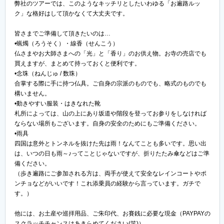
弊社のツアーでは、このようなキッチリとしたいわゆる「お遍路ルッ
ク」な格好はして頂かなくて大丈夫です。
皆さまでご準備して頂きたいのは…
•蝋燭（ろうそく）・線香（せんこう）
仏さまやお大師さまへの「光」と「香り」のお供え物。お寺の売店でも
買えますが、まとめて持っておくと便利です。
•念珠（ねんじゅ / 数珠）
合掌する際に手に持つ仏具。ご自身の宗派のものでも、略式のものでも
構いません。
•動きやすい服装・はきなれた靴
札所によっては、山の上にあり坂道や階段を登ってお参りをしなければ
ならない場所もございます。自身の安全のためにもご準備ください。
•雨具
四国は意外とトンネルを抜けた先は雨！なんてことも多いです。思い出
は、いつの日も雨～♪ってことじゃないですが、折りたたみ傘などはご準
備ください。
（歩き遍路にご参加される方は、両手が使えて安全なレインコートやポ
ンチョなどがいいです！これ添乗員の経験から言っています。ガチで
す。）
他には、お土産や巡拝用品、ご朱印代、お賽銭に必要な現金（PAYPAYの
スクラッチチャンスはあきらめてください(笑)）。