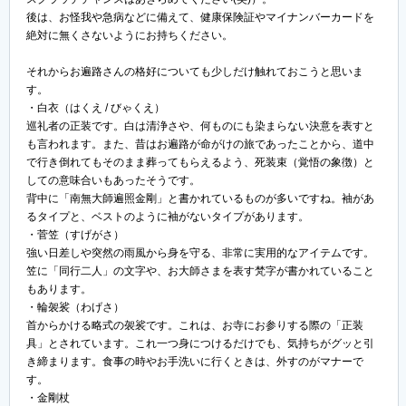
後は、お怪我や急病などに備えて、健康保険証やマイナンバーカードを
絶対に無くさないようにお持ちください。
それからお遍路さんの格好についても少しだけ触れておこうと思いま
す。
・白衣（はくえ / びゃくえ）
巡礼者の正装です。白は清浄さや、何ものにも染まらない決意を表すと
も言われます。また、昔はお遍路が命がけの旅であったことから、道中
で行き倒れてもそのまま葬ってもらえるよう、死装束（覚悟の象徴）と
しての意味合いもあったそうです。
背中に「南無大師遍照金剛」と書かれているものが多いですね。袖があ
るタイプと、ベストのように袖がないタイプがあります。
・菅笠（すげがさ）
強い日差しや突然の雨風から身を守る、非常に実用的なアイテムです。
笠に「同行二人」の文字や、お大師さまを表す梵字が書かれていること
もあります。
・輪袈裟（わげさ）
首からかける略式の袈裟です。これは、お寺にお参りする際の「正装
具」とされています。これ一つ身につけるだけでも、気持ちがグッと引
き締まります。食事の時やお手洗いに行くときは、外すのがマナーで
す。
・金剛杖