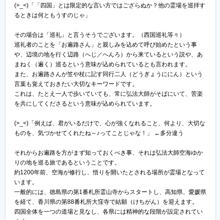
(>_<)「「四国」とは限定的な言い方ではござらぬか？他の霊場を巡拝す
るときは何ともうすのじゃ」
その場合は「巡礼」と言うそうでございます。（西国巡礼等々）
巡礼者のことを「お遍路さん」と親しみを込めて呼び始めたという事
や、辺境の地を行く辺路（へじ／へんろ）から来ているという説や、あ
まねく（遍く）巡るという意味が込められているとも言われます。
また、お遍路さんが笠や杖に記す同行二人（どうぎょうににん）という
言葉も覚えておきたい大切なキーワードです。
これは、たとえ一人で歩いていても、常に弘法大師がそばにいて、苦楽
を共にしてくださるという意味が込められています。
(>_<)「例えば、君がいるだけで、心が強くなれること、何より、大切な
ものを、気づかせてくれたね～♪ってことじゃな！」 ←多分違う
それからお遍路を方がまず知っておくべき事、それは弘法大師空海ゆか
りの地を巡る旅であるということです。
約1200年前、空海が修行し、悟りを開いたとされる場所が霊場となって
います。
一般的には、徳島県の第1番札所霊山寺からスタートし、高知県、愛媛県
を経て、香川県の第88番札所大窪寺で結願（けちがん）を迎えます。
四国全体を一つの道場と見なし、各県には精神的な段階が設定されてい