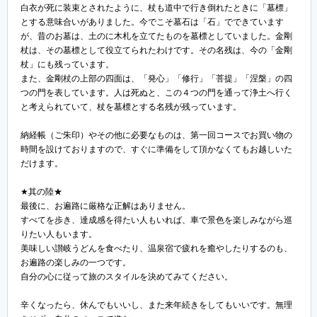
白衣が死に装束とされたように、杖も道中で行き倒れたときに「墓標」
とする意味合いがありました。今でこそ墓石は「石」でできています
が、昔のお墓は、土のに木札を立てたものを墓標としていました。金剛
杖は、その墓標として役立てられたわけです。その名残は、今の「金剛
杖」にも残っています。
また、金剛杖の上部の四面は、「発心」「修行」「菩提」「涅槃」の四
つの門を表しています。人は死ぬと、この４つの門を通って浄土へ行く
と考えられていて、杖を墓標とする名残が残っています。
納経帳（ご朱印）やその他に必要なものは、第一回コースでお買い物の
時間を設けておりますので、すぐに準備をして頂かなくてもお越しいた
だけます。
★其の陸★
最後に、お遍路に厳格な正解はありません。
すべてを歩き、達成感を得たい人もいれば、車で景色を楽しみながら巡
りたい人もいます。
美味しい讃岐うどんを食べたり、温泉宿で疲れを癒やしたりするのも、
お遍路の楽しみの一つです。
自分の心に従って旅のスタイルを決めてみてください。
辛くなったら、休んでもいいし、また来年続きをしてもいいです。無理