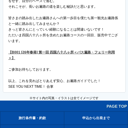
をせず、自分のペースで進む。
それこそが、長いお遍路の道を楽しむ秘訣だと思います。
皆さまの踏み出したお遍路さんへの第一歩目を僕たち第一観光お遍路係
と一緒に踏み出してみませんか？
きっと皆さんにとっていい経験になることは間違いないです！
ただいま四国八十八ヶ所を含めたお遍路コースの一回目、販売中でござ
います。
【B001 [26年春発] 第一回 四国八十八ヶ所＜バス遍路・フェリー利用
＞】
ご参加お待ちしております。
以上、これを見ればとりあえず安心、お遍路ガイドでした！
SEE YOU NEXT TIME！ 合掌
※サイト内の写真・イラストは全てイメージです
PAGE TOP
旅行条件書・約款
申込から出発まで