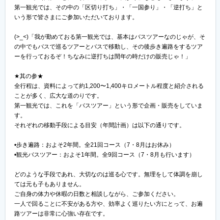
第一観光では、その中の「区切り打ち」・「一国参り」・「逆打ち」と
いう形で皆さまにご参加いただいております。
(>_<)「我が勤めておる第一観光では、基本はバスツアーなのじゃが、そ
の中でもバスで巡るツアーとバスで移動し、その後歩き遍路をするツア
ーを行っておるぞ！ちなみに逆打ちは閏年の時だけの販売じゃ！」
★其の参★
全行程は、資料によって約1,200〜1,400キロメートル程度と紹介される
ことが多く、広大な道のりです。
第一観光では、これを「バスツアー」という形で企画・販売をしていま
す。
それぞれの移動手段による目安（年間計画）は以下の通りです。
•歩き遍路：およそ2年間。全21回コース（7・8月はお休み）
•観光バスツアー：およそ1年間。全9回コース（7・8月も行います）
どのような手段であれ、大切なのは巡る心です。無理をして体調を崩し
ては元も子もありません。
ご自身の体力や休暇の日数と相談しながら、ご参加ください。
一人で回ることに不安がある方や、効率よく巡りたい方にとって、お遍
路ツアーは非常に心強い存在です。