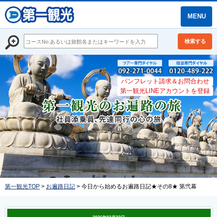
MENU
検索する
パンフレット請求＆お問合わせ
第一観光LINEアカウントを登録
第一観光TOP
>
お遍路日記
> 今日から始めるお遍路日記★その8★ 第弐幕