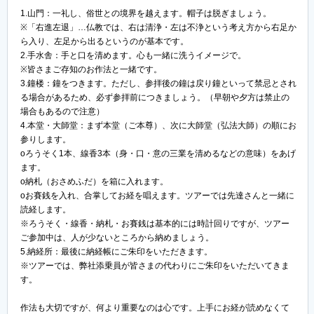
1.山門：一礼し、俗世との境界を越えます。帽子は脱ぎましょう。
※「右進左退」…仏教では、右は清浄・左は不浄という考え方から右足か
ら入り、左足から出るというのが基本です。
2.手水舎：手と口を清めます。心も一緒に洗うイメージで。
※皆さまご存知のお作法と一緒です。
3.鐘楼：鐘をつきます。ただし、参拝後の鐘は戻り鐘といって禁忌とされ
る場合があるため、必ず参拝前につきましょう。（早朝や夕方は禁止の
場合もあるので注意）
4.本堂・大師堂：まず本堂（ご本尊）、次に大師堂（弘法大師）の順にお
参りします。
oろうそく1本、線香3本（身・口・意の三業を清めるなどの意味）をあげ
ます。
o納札（おさめふだ）を箱に入れます。
oお賽銭を入れ、合掌してお経を唱えます。ツアーでは先達さんと一緒に
読経します。
※ろうそく・線香・納札・お賽銭は基本的には時計回りですが、ツアー
ご参加中は、人が少ないところから納めましょう。
5.納経所：最後に納経帳にご朱印をいただきます。
※ツアーでは、弊社添乗員が皆さまの代わりにご朱印をいただいてきま
す。
作法も大切ですが、何より重要なのは心です。上手にお経が読めなくて