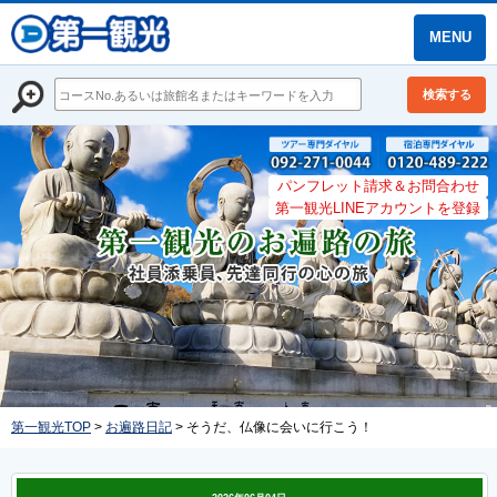
MENU
検索する
パンフレット請求＆お問合わせ
第一観光LINEアカウントを登録
第一観光TOP
>
お遍路日記
> そうだ、仏像に会いに行こう！