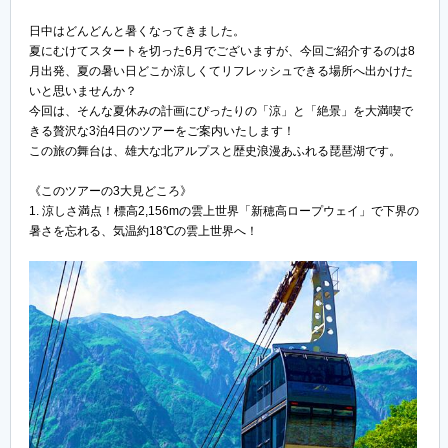
日中はどんどんと暑くなってきました。
夏にむけてスタートを切った6月でございますが、今回ご紹介するのは8
月出発、夏の暑い日どこか涼しくてリフレッシュできる場所へ出かけた
いと思いませんか？
今回は、そんな夏休みの計画にぴったりの「涼」と「絶景」を大満喫で
きる贅沢な3泊4日のツアーをご案内いたします！
この旅の舞台は、雄大な北アルプスと歴史浪漫あふれる琵琶湖です。
《このツアーの3大見どころ》
1. 涼しさ満点！標高2,156mの雲上世界「新穂高ロープウェイ」で下界の
暑さを忘れる、気温約18℃の雲上世界へ！