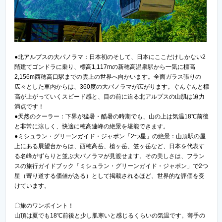
●北アルプスの大パノラマ：日本初のそして、日本にここだけしかない2
階建てゴンドラに乗り、標高1,117mの新穂高温泉駅から一気に標高
2,156m西穂高口駅までの雲上の世界へ向かいます。全面ガラス張りの
広々とした車内からは、360度の大パノラマが広がります。ぐんぐんと標
高が上がっていくスピード感と、目の前に迫る北アルプスの山肌は迫力
満点です！
●天然のクーラー：下界が猛暑・酷暑の時期でも、山の上は気温18℃前後
と非常に涼しく、快適に穂高連峰の絶景を堪能できます。
●ミシュラン・グリーンガイド・ジャポン「2つ星」の絶景：山頂駅の屋
上にある展望台からは、西穂高岳、槍ヶ岳、笠ヶ岳など、日本を代表す
る名峰がずらりと並ぶ大パノラマが見渡せます。その美しさは、フラン
スの旅行ガイドブック「ミシュラン・グリーンガイド・ジャポン」で2つ
星（寄り道する価値がある）として掲載されるほど、世界的な評価を受
けています。
〇旅のワンポイント！
山頂は夏でも18℃前後と少し肌寒いと感じるくらいの気温です。薄手の