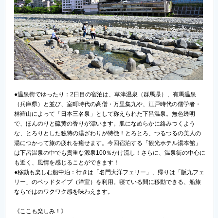
●温泉街でゆったり：2日目の宿泊は、草津温泉（群馬県）、有馬温泉
（兵庫県）と並び、室町時代の高僧・万里集九や、江戸時代の儒学者・
林羅山によって「日本三名泉」として称えられた下呂温泉。無色透明
で、ほんのりと硫黄の香りが漂います。肌になめらかに絡みつくよう
な、とろりとした独特の湯ざわりが特徴！とろとろ、つるつるの美人の
湯につかって旅の疲れを癒せます。今回宿泊する「観光ホテル湯本館」
は下呂温泉の中でも貴重な源泉100％かけ流し！さらに、温泉街の中心に
も近く、風情を感じることができます！
●移動も楽しむ船中泊：行きは「名門大洋フェリー」、帰りは「阪九フェ
リー」のベッドタイプ（洋室）を利用。寝ている間に移動できる、船旅
ならではのワクワク感を味わえます。
《ここも楽しみ！》