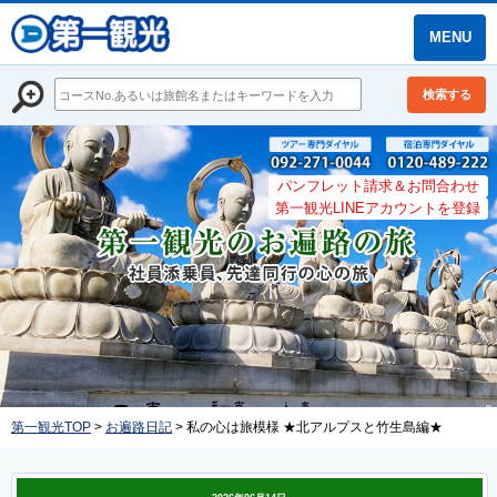
MENU
検索する
パンフレット請求＆お問合わせ
第一観光LINEアカウントを登録
第一観光TOP
>
お遍路日記
> 私の心は旅模様 ★北アルプスと竹生島編★