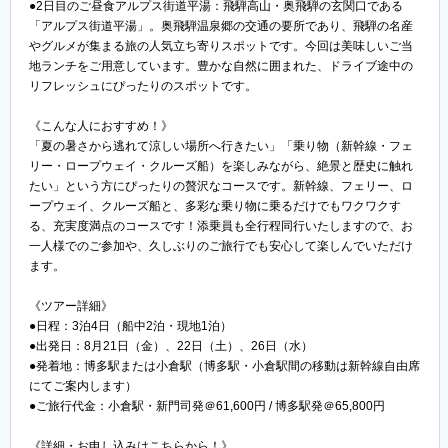
●2日目のご昼食アルプス街道平湯：飛騨高山・奥飛騨の玄関口である
「アルプス街道平湯」。奥飛騨温泉郷の交通の要所であり、飛騨の名産
やグルメが集まる旅の人気立ち寄りスポットです。今回は美味しいご当
地ランチをご用意しています。豊かな自然に囲まれた、ドライブ途中の
リフレッシュにぴったりのスポットです。
《こんな人におすすめ！》
「夏の暑さから逃れて涼しい場所へ行きたい」「乗り物（新幹線・フェ
リー・ロープウェイ・クルーズ船）を楽しみながら、絶景と歴史に触れ
たい」という方にぴったりの贅沢なコースです。新幹線、フェリー、ロ
ープウェイ、クルーズ船と、多彩な乗り物に乗るだけでもワクワクす
る、充実度満点のコースです！添乗員も全行程同行いたしますので、お
一人様でのご参加や、久しぶりのご旅行でも安心して楽しんでいただけ
ます。
《ツアー詳細》
●日程：3泊4日（船中2泊・現地1泊）
●出発日：8月21日（金）、22日（土）、26日（水）
●発着地：博多駅または小倉駅（博多駅・小倉駅間の移動は新幹線自由席
にてご案内します）
●ご旅行代金：小倉駅・新門司発＠61,600円 / 博多駅発＠65,800円
《詳細・お申し込みはこちらから！》