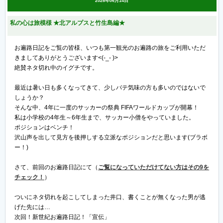
2026年06月14日
私の心は旅模様 ★北アルプスと竹生島編★
お遍路日記をご覧の皆様、いつも第一観光のお遍路の旅をご利用いただ
きましてありがとうございます<(-_- )>
絶賛ネタ切れ中のイグチです。
最近は暑い日も多くなってきて、少しバテ気味の方も多いのではないで
しょうか？
そんな中、4年に一度のサッカーの祭典 FIFAワールドカップが開幕！
私は小学校の4年生～6年生まで、サッカー小僧をやっていました。
ポジションはベンチ！
沢山声を出して見方を後押しする立派なポジションだと思います(ブラボ
ー！)
さて、前回のお遍路日記にて（
ご覧になっていただけてない方はその9を
チェック！
）
ついにネタ切れを起こしてしまった井口、書くことが無くなった男が逃
げた先には…
次回！新世紀お遍路日記！「宣伝」