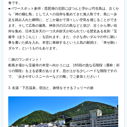
食です。
●パワースポット参拝：琵琶湖の北部にぽつんと浮かぶ竹生島は、古くか
ら「神の棲む島」として人々の信仰を集めてきた無人島です。島に一歩
足を踏み入れた瞬間に、どこか厳かで清々しい空気を感じることができ
ます。そして広島の厳島、神奈川の江の島などと並び、古くから厚い信
仰を集め、日本五弁天の一つ大弁財天が祀られている歴史ある名刹「宝
厳寺（ほうごんじ）」を訪れます。また、小さな赤いダルマの中に願い
事を書いた紙を入れ、本堂に奉納するという人気の願掛け、「幸せ願い
ダルマ」というものもあります。
〇旅のワンポイント！
船着き場から宝厳寺の本堂へ向かうには、165段の急な石階段（通称：祈
りの階段）を上る必要があります。息が上がる少しハードな階段ですの
で、「歩きやすいスニーカーなどの靴」でご参加ください！
3. 名湯「下呂温泉」宿泊と、旅情をそそるフェリーの旅