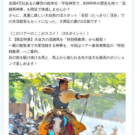
全国4万社ある八幡宮の総本社・宇佐神宮で、約900年の歴史を持つ「流
鏑馬神事」を間近で体感しませんか？
さらに、真夏に嬉しい大自然の涼スポット「岳切（たっきり）渓谷」で
の水流散策もセットになった、大満足の夏の1日旅です！
《このツアーのここがスゴイ！（3大ポイント）》
1. 【限定特典】大迫力の流鏑馬を「特別桟敷席」から観覧！
一般の観覧者で大変混雑する神事を、今回はツアー参加者限定の「特別
桟敷席」へご案内。
目の前を駆け抜ける馬と、馬上から放たれる矢の迫力を最高のポジショ
ンで楽しめます！