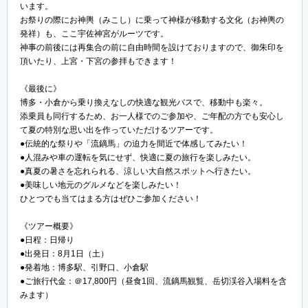
います。
お祭りの際にお神輿（みこし）に乗って神様が移動する文化（お神輿の
発祥）も、ここ宇佐神宮がルーツです。
神事の前後には再集合の前に自由時間を設けておりますので、御朱印を
頂いたり、上宮・下宮の参拝もできます！
《最後に》
博多・小倉から乗り換えなしの快適な観光バスで、移動中も楽々。
添乗員も同行するため、お一人様でのご参加や、ご年配の方でも安心し
て夏の特別な思い出を作っていただけるツアーです。
●伝統的な祭りや「流鏑馬」の迫力を間近で体感してみたい！
●人混みや車の運転を気にせず、快適に夏の旅行を楽しみたい。
●真夏の暑さを忘れられる、涼しい大自然スポットへ行きたい。
●美味しい地元のグルメなどを楽しみたい！
ひとつでも当てはまる方はぜひご参加ください！
《ツアー概要》
●日程：日帰り
●出発日：8月1日（土）
●発着地：博多駅、引野口、小倉駅
●ご旅行代金：＠17,800円（昼食1回、流鏑馬観覧、岳切渓谷入場料を含
みます）