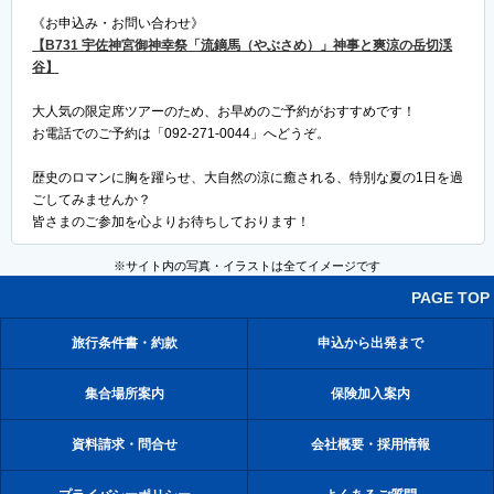
《お申込み・お問い合わせ》
【B731 宇佐神宮御神幸祭「流鏑馬（やぶさめ）」神事と爽涼の岳切渓
谷】
大人気の限定席ツアーのため、お早めのご予約がおすすめです！
お電話でのご予約は「092-271-0044」へどうぞ。
歴史のロマンに胸を躍らせ、大自然の涼に癒される、特別な夏の1日を過
ごしてみませんか？
皆さまのご参加を心よりお待ちしております！
※サイト内の写真・イラストは全てイメージです
PAGE TOP
旅行条件書・約款
申込から出発まで
集合場所案内
保険加入案内
資料請求・問合せ
会社概要・採用情報