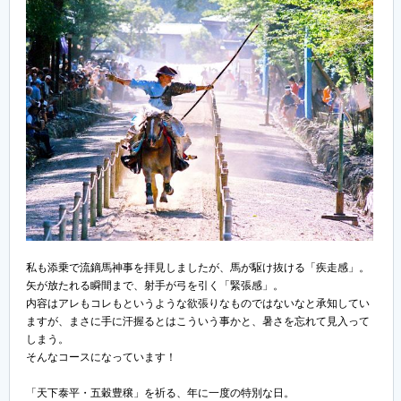
私も添乗で流鏑馬神事を拝見しましたが、馬が駆け抜ける「疾走感」。
矢が放たれる瞬間まで、射手が弓を引く「緊張感」。
内容はアレもコレもというような欲張りなものではないなと承知してい
ますが、まさに手に汗握るとはこういう事かと、暑さを忘れて見入って
しまう。
そんなコースになっています！
「天下泰平・五穀豊穣」を祈る、年に一度の特別な日。