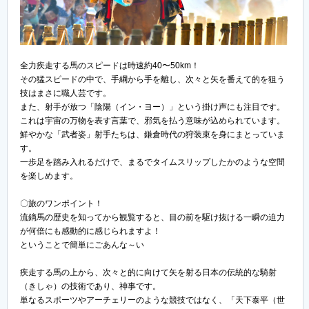
全力疾走する馬のスピードは時速約40〜50km！
その猛スピードの中で、手綱から手を離し、次々と矢を番えて的を狙う
技はまさに職人芸です。
また、射手が放つ「陰陽（イン・ヨー）」という掛け声にも注目です。
これは宇宙の万物を表す言葉で、邪気を払う意味が込められています。
鮮やかな「武者姿」射手たちは、鎌倉時代の狩装束を身にまとっていま
す。
一歩足を踏み入れるだけで、まるでタイムスリップしたかのような空間
を楽しめます。
〇旅のワンポイント！
流鏑馬の歴史を知ってから観覧すると、目の前を駆け抜ける一瞬の迫力
が何倍にも感動的に感じられますよ！
ということで簡単にごあんな～い
疾走する馬の上から、次々と的に向けて矢を射る日本の伝統的な騎射
（きしゃ）の技術であり、神事です。
単なるスポーツやアーチェリーのような競技ではなく、「天下泰平（世