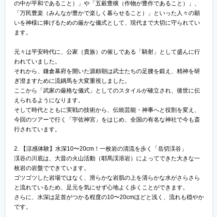
の中が平和であること）」や「五穀豊穣（作物が豊作であること）」、
「万民豊楽（みんなが豊かで楽しく暮らせること）」といった人々の願
いを神様に捧げるための厳かな儀式として、現代まで大切に守られてい
ます。
元々は平安時代に、公家（貴族）の催しである「騎射」として盛んに行
われていました。
それから、鎌倉幕府を開いた源頼朝は武士たちの足腰を鍛え、精神を研
ぎ澄ますために流鏑馬を大変重視しました。
ここから「武家の厳格な儀式」としてのスタイルが確立され、後世に伝
えられるようになります。
そして時代とともに実戦の技術から、伝統芸能・神事へと役割を変え、
今回のツアーで行く「宇佐神宮」をはじめ、全国の有名な神社で今も斎
行されています。
2. 【涼感体験】水深10〜20cm！一枚岩の清流を歩く「岳切渓谷」
渓谷の川底は、大昔の火山活動（耶馬渓溶岩）によってできた大きな一
枚岩の岩盤でできています。
ゴツゴツした岩場ではなく、滑らかな岩肌の上を清らかな水がさらさら
と流れているため、足元を気にせず心地よく歩くことができます。
さらに、水深は足首がつかる程度の10〜20cmほどと浅く、流れも穏やか
です。