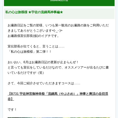
2026年06月17日
私の心は旅模様 ★宇佐の流鏑馬神事編★
お遍路日記をご覧の皆様、いつも第一観光のお遍路の旅をご利用いただ
きましてありがとうございます<(-_- )>
お遍路係宣伝部長(仮)のイグチです。
宣伝部長が出てくると、言うことは……
「私の心は旅模様」第二弾！！
おいおい、6月はお遍路日記の更新が止まらんぜ！
と言っても宣伝をしているだけなので、オススメツアーが出るたびに書
いているだけですが（笑）
さて、今回ご紹介させていただきますコースは……
【B731 宇佐神宮御神幸祭「流鏑馬（やぶさめ）」神事と爽涼の岳切渓
谷】
です！