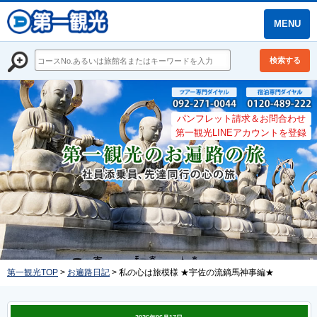
MENU
検索する
パンフレット請求＆お問合わせ
第一観光LINEアカウントを登録
第一観光TOP
>
お遍路日記
> 私の心は旅模様 ★宇佐の流鏑馬神事編★