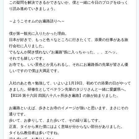
この疑問を解決できるかできないか、僕と一緒に今日のブログをゆっく
り読み進めていきましょう。
～ようこそオムのお遍路語りへ～
僕が第一観光に入りたかった理由。
日本が好きで、もっと色々なところに行きたくて、添乗の仕事がある旅
行会社に入りました。
でもなんか聞き慣れない"お遍路"係に入っちゃった、、、エヘッ。
それでも嬉しいです。
お寺でも、いい景色とか見られるし、それにお遍路係の先輩が皆さん優
しいですので僕は大満足です。
入社のあと色々勉強して、いよいよ1月19日、初めての添乗の日がやって
きました。研修生としてベテラン先輩のタジリさんと一緒に愛媛県へ。
【B116 第十六回 四国八十八ヶ所歩き遍路】の旅が始まりました。
お遍路といえば、歩きとお寺のイメージが強いと思います、まさにその
通りです。
歩いて、お参りして、また歩いて、その繰り返しです。
正直、タイから来た僕にはよく意味が分からない部分がありました。
タイも仏教信者は多いですね。
でも歩いて、お参りしない。