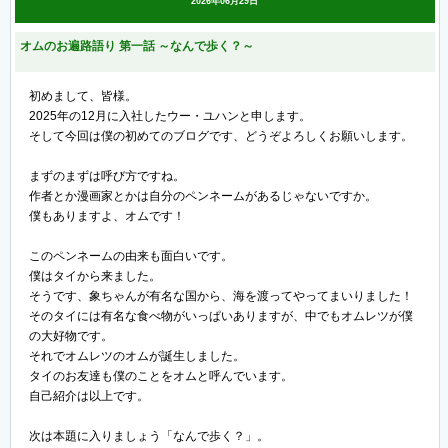
2026年06月29日
オムのお遍路語り 第一話 ～なんで歩く？～
初めまして、皆様。
2025年の12月に入社したウー・ユハンと申します。
そして今回は僕の初めてのブログです、どうぞよろしくお願いします。
まずのまずは呼び方ですね。
作者とか漫画家とかは自分のペンネームがあるじゃないですか。
僕もありますよ、オムです！
このペンネームの由来も面白いです。
僕はタイから来ました。
そうです、象ちゃんが有名な国から、海を渡ってやってまいりました！
そのタイには有名な食べ物がいっぱいありますが、中でもオムレツが僕
の大好物です。
それでオムレツのオムが誕生しました。
タイのお友達も僕のことをオムと呼んでいます。
自己紹介は以上です。
次は本題に入りましょう「なんで歩く？」。