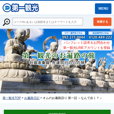
MENU
検索する
パンフレット請求＆お問合わせ
第一観光LINEアカウントを登録
第一観光TOP
>
お遍路日記
> オムのお遍路語り 第一話 ～なんで歩く？～