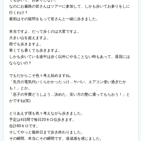
なのにお遍路の皆さんはツアーに参加して、しかも歩いてお参りをしに
行くわけ？
最初はその疑問をもって皆さんと一緒に歩きました。
本当ですよ、だって歩くのは大変ですよ。
大きい山を超えますよ。
雨でも歩きますよ。
寒くても暑くても歩きますよ。
しかも歩いている途中は歩く以外にやることない時もあって、退屈には
ならないの？
でもだからこそ色々考え始めますね。
「先月の電気代いくらかかったっけ…ヤバい、エアコン使い過ぎたか
も！」とか。
「息子の学費どうしよう…決めた、安い方の塾に通ってもらおう！」と
かですね(笑)
とりあえず僕も色々考えながら歩きました。
予定は4日間で毎日20キロ位歩きます。
合計80キロです。
そしてやっと最終日まで歩き終わりました。
その瞬間、本当にその瞬間です、達成感を感じました。