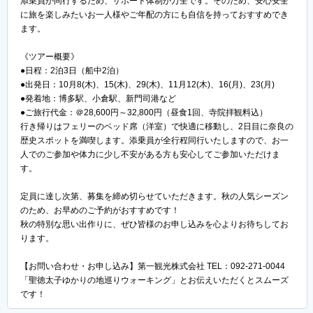
添乗員が同行するため、サポート体制が万全です。そのため、安心安全
に旅を楽しみたいお一人様やご年配の方にも自信を持っておすすめでき
ます。
《ツアー概要》
●日程：2泊3日（船中2泊）
●出発日：10月8(木)、15(木)、29(木)、11月12(木)、16(月)、23(月)
●発着地：博多駅、小倉駅、新門司港など
●ご旅行代金：＠28,600円～32,800円（昼食1回、寺院拝観料込）
行き帰りはフェリーのベッド席（洋室）で快適に移動し、2日目に奈良の
歴史スポットを満喫します。添乗員が全行程同行いたしますので、お一
人でのご参加や体力に少し不安がある方も安心してご参加いただけま
す。
定員に達し次第、募集を締め切らせていただきます。秋の人気シーズン
のため、お早めのご予約がおすすめです！
秋の特別な思い出作りに、ぜひ皆様のお申し込みを心よりお待ちしてお
ります。
【お問い合わせ・お申し込み】第一観光株式会社 TEL：092-271-0044
「聖徳太子ゆかりの地巡りウォーキング」とお伝えいただくとスムーズ
です！