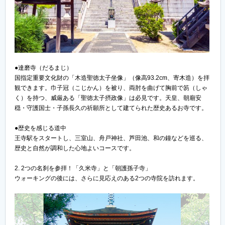
●達磨寺（だるまじ）
国指定重要文化財の「木造聖徳太子坐像」（像高93.2cm、寄木造）を拝
観できます。巾子冠（こじかん）を被り、両肘を曲げて胸前で笏（しゃ
く）を持つ、威厳ある「聖徳太子摂政像」は必見です。天皇、朝廟安
穏・守護国士・子孫長久の祈願所として建てられた歴史あるお寺です。
●歴史を感じる道中
王寺駅をスタートし、三室山、舟戸神社、芦田池、和の鐘などを巡る、
歴史と自然が調和した心地よいコースです。
2. 2つの名刹を参拝！「久米寺」と「朝護孫子寺」
ウォーキングの後には、さらに見応えのある2つの寺院を訪れます。