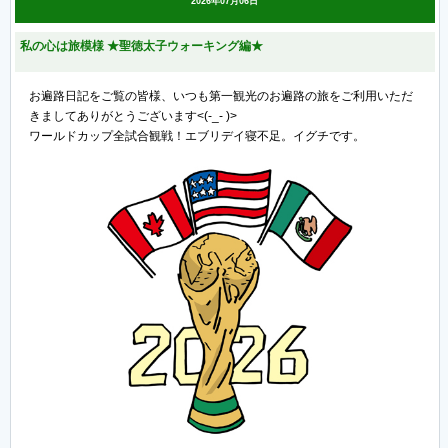
2026年07月06日
私の心は旅模様 ★聖徳太子ウォーキング編★
お遍路日記をご覧の皆様、いつも第一観光のお遍路の旅をご利用いただ
きましてありがとうございます<(-_- )>
ワールドカップ全試合観戦！エブリデイ寝不足。イグチです。