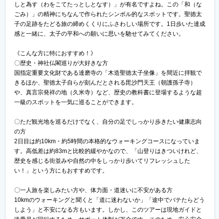
しと為す（わをこてたっとしとなす）」が有名ですよね。この「和（な
ごみ）」の精神にちなんで作られたシンボル的なスポットです。聖徳太
子の足跡をたどる旅の締めくくりにふさわしい場所です。1日歩いた達成
感と一緒に、太子の平和への願いに思いを馳せてみてください。
《こんな方に特におすすめ！》
〇歴史・神社仏閣巡りが大好きな方
国指定重要文化財である達磨寺の「木造聖徳太子坐像」を間近に拝観で
きるほか、聖徳太子自らが刻んだとされる毘沙門天王（朝護孫子寺）
や、真言宗発祥の地（久米寺）など、歴史の教科書に登場するような超
一級のスポットを一気に巡ることができます。
〇ただ観光地を巡るだけでなく、自分の足でしっかり歩きたい健康志向
の方
2日目は約10km・約5時間の本格的なウォーキングコースになっていま
す。高低差は約83mと比較的緩やかなので、「山登りはきついけれど、
歴史を感じる街並みや自然の中をしっかり歩いてリフレッシュした
い！」という方にもおすすめです。
〇一人旅を楽しみたい方や、体力面・道迷いに不安がある方
10kmのウォーキングと聞くと「道に迷わないか」「途中でバテたらどう
しよう」と不安になる方もいます。しかし、このツアーは現地ガイドと