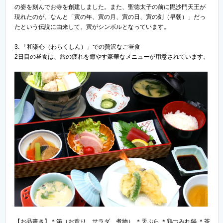
の姿を刻んでお寺を創建しました。また、聖徳太子の前に毘沙門天王が
現れたのが、なんと「寅の年、寅の月、寅の日、寅の刻（早朝）」だっ
たという伝説に由来して、寅がシンボルとなっています。
3. 「和楽心（わらくしん）」での贅沢なご昼食
2日目の昼食は、旅の疲れを癒やす豪華なメニューが用意されています。
【お品書き】＊箱（お造り、サラダ、煮物） ＊天ぷら ＊鶏つみれ鍋 ＊茶