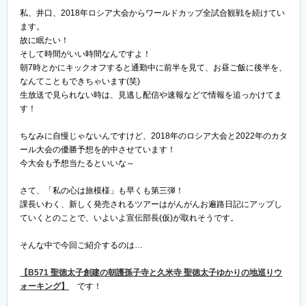
私、井口、2018年ロシア大会からワールドカップ全試合観戦を続けてい
ます。
故に眠たい！
そして時間がいい時間なんですよ！
朝7時とかにキックオフすると通勤中に前半を見て、お昼ご飯に後半を、
なんてこともできちゃいます(笑)
生放送で見られない時は、見逃し配信や速報などで情報を追っかけてま
す！
ちなみに自慢じゃないんですけど、2018年のロシア大会と2022年のカタ
ール大会の優勝予想を的中させています！
今大会も予想当たるといいな～
さて、「私の心は旅模様」も早くも第三弾！
課長いわく、新しく発売されるツアーはがんがんお遍路日記にアップし
ていくとのことで、いよいよ宣伝部長(仮)が取れそうです。
そんな中で今回ご紹介するのは…
【B571 聖徳太子創建の朝護孫子寺と久米寺 聖徳太子ゆかりの地巡りウ
ォーキング】
です！