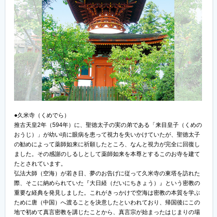
●久米寺（くめでら）
推古天皇2年（594年）に、聖徳太子の実の弟である「来目皇子（くめの
おうじ）」が幼い頃に眼病を患って視力を失いかけていたが、聖徳太子
の勧めによって薬師如来に祈願したところ、なんと視力が完全に回復し
ました。その感謝のしるしとして薬師如来を本尊とするこのお寺を建て
たとされています。
弘法大師（空海）が若き日、夢のお告げに従って久米寺の東塔を訪れた
際、そこに納められていた『大日経（だいにちきょう）』という密教の
重要な経典を発見しました。これがきっかけで空海は密教の本質を学ぶ
ために唐（中国）へ渡ることを決意したといわれており、帰国後にこの
地で初めて真言密教を講じたことから、真言宗が始まったはじまりの場