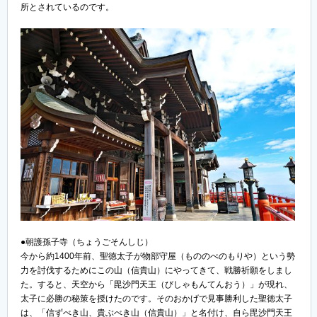
所とされているのです。
●朝護孫子寺（ちょうごそんしじ）
今から約1400年前、聖徳太子が物部守屋（もののべのもりや）という勢
力を討伐するためにこの山（信貴山）にやってきて、戦勝祈願をしまし
た。すると、天空から「毘沙門天王（びしゃもんてんおう）」が現れ、
太子に必勝の秘策を授けたのです。そのおかげで見事勝利した聖徳太子
は、「信ずべき山、貴ぶべき山（信貴山）」と名付け、自ら毘沙門天王