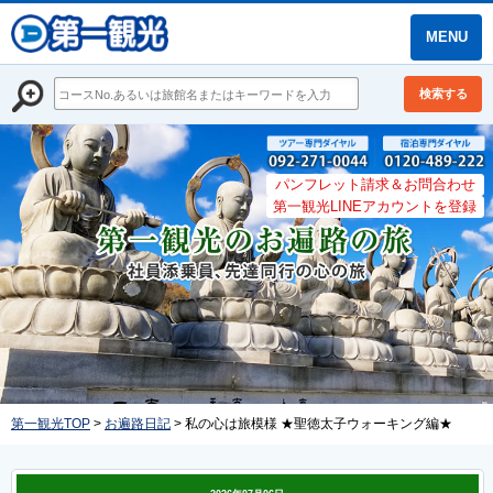
MENU
検索する
パンフレット請求＆お問合わせ
第一観光LINEアカウントを登録
第一観光TOP
>
お遍路日記
> 私の心は旅模様 ★聖徳太子ウォーキング編★