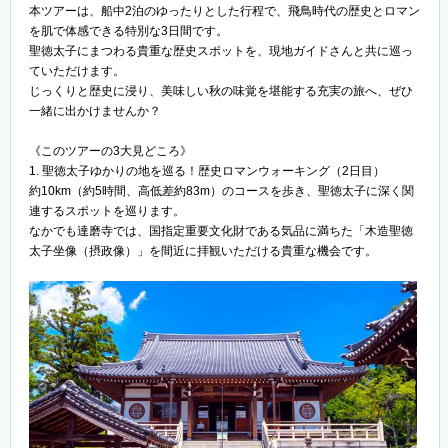
本ツアーは、船中2泊のゆったりとした行程で、飛鳥時代の歴史とロマン
を肌で体感できる特別な3日間です。
聖徳太子にまつわる貴重な歴史スポットを、現地ガイドさんと共に巡っ
ていただけます。
じっくりと歴史に浸り、美味しい秋の味覚を堪能する充実の旅へ、ぜひ
一緒に出かけませんか？
《このツアーの3大見どころ》
1. 聖徳太子ゆかりの地を巡る！歴史ロマンウォーキング（2日目）
約10km（約5時間、高低差約83m）のコースを歩き、聖徳太子に深く関
連するスポットを巡ります。
なかでも達磨寺では、国指定重要文化財である気品に満ちた「木造聖徳
太子坐像（摂政像）」を間近に拝観いただける貴重な機会です。