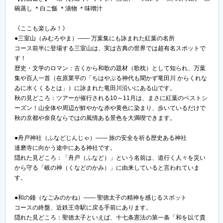
碗蒸し ＊白ご飯 ＊漬物 ＊味噌汁
《ここも楽しみ！》
●三室山（みむろやま）―― 万葉集にも詠まれた紅葉の名所
コース前半に登場する三室山は、実は古典の世界では超有名スポットで
す！
歴史・文学のロマン：古くから和歌の題材（歌枕）として知られ、万葉
集や百人一首（在原業平の「ちはやぶる神代も聞かず竜田川 からくれな
ゐに水くくるとは」）に詠まれた竜田川沿いにある山です。
秋の見どころ：ツアーが催行される10～11月は、まさに紅葉のベストシ
ーズン！山全体や周辺が鮮やかな赤や黄色に染まり、歩いているだけで
秋の京都や奈良ならではの風情ある景色を大満喫できます。
●舟戸神社（ふなどじんじゃ）―― 旅の安全を祈る歴史ある神社
達磨寺に向かう途中にある神社です。
隠れた見どころ：「舟戸（ふなど）」という名前は、道行く人々を災い
から守る「岐の神（くなどのかみ）」に由来していると言われていま
す。
●和の鐘（なごみのかね）―― 聖徳太子の精神を感じるスポット
コースの終盤、近鉄王寺駅に戻る手前にあります。
隠れた見どころ：聖徳太子といえば、十七条憲法の第一条「和を以て貴