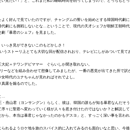
たい見たい！」と、これまた私の睡眠時間を削ってしまうので、どっちもどっ
をよく好んで見ていたのですが、チャングムの誓いを始めとする韓国時代劇に
時代劇にも挑戦しないとな…ということで、現代の天才シェフが朝鮮王朝時代
史劇『暴君のシェフ』を見ました。
、いっき見ができないこのもどかしさ！
というストーリ上とても大切な回が配信されおり、テレビにしがみついて見て
王大妃＝テワンデビママー ぐらいしか聞き取れない。
ーリーなどを組み合わせて想像してみましたが、一番の悪党が出てきた所で訳
少女時代のユナちゃんが見れればそれでよし。
り真露を煽るのでした。
と…
代王・燕山君（ヨンサングン）らしく、彼は、韓国の誰もが知る暴君なんだそ
て序々に聖君へ変わっていく様が人々を惹き付けたのではないか？と解説して
だから、本当は暴君じゃなかったのかもデスヨ」と、すっごく深い事を言われ
じられるようロケ地を旅のスパイス的に入れてみるのも面白いなと思い、今後