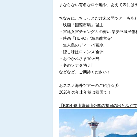
まならない有名なロケ地や、あえて表には
ちなみに…ちょっとだけ未公開ツアーもあ
・映画「国際市場」‘釜山’
・宮廷女官チャングムの誓い‘楽安邑城民俗村
・映画「HERO」‘海東龍宮寺’
・無人島のディーバ‘麗水’
・隠し味はロマンス‘全州’
・おつかれさま‘済州島’
・冬のソナタ‘春川’
などなど、ご期待ください！
おススメ海外ツアーのご紹介☆彡
2026年の年末年始は韓国で！
【K014 釜山龍頭山公園の初日の出とふぐ