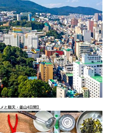
ルメと順天・釜山4日間】