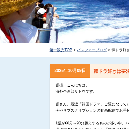
第一観光TOP
>
バスツアーブログ
> 韓ドラ好
2025年10月09日
韓ドラ好きは要
皆様、こんにちは。
海外企画部サトウです。
皆さん、最近「韓国ドラマ」ご覧になって
今やサブスクリプションの動画配信でお手
1話が60分～90分超えするものが多い中