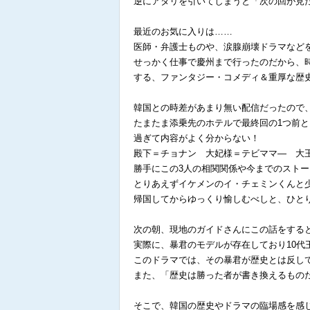
逆にアタリを引いてしまうと「次の回が見
最近のお気に入りは……
医師・弁護士ものや、涙腺崩壊ドラマなど
せっかく仕事で慶州まで行ったのだから、
する、ファンタジー・コメディ＆重厚な歴
韓国との時差があまり無い配信だったので
たまたま添乗先のホテルで最終回の1つ前
過ぎて内容がよく分からない！
殿下＝チョナン 大妃様＝テビママ― 大
勝手にこの3人の相関関係や今までのスト
とりあえずイケメンのイ・チェミンくんと
帰国してからゆっくり愉しむべしと、ひと
次の朝、現地のガイドさんにこの話をする
実際に、暴君のモデルが存在しており10
このドラマでは、その暴君が歴史とは反し
また、「歴史は勝った者が書き換えるもの
そこで、韓国の歴史やドラマの臨場感を感