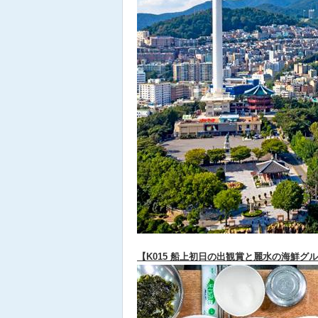
【K015 船上初日の出観賞と麗水の海鮮グ