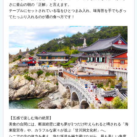
さに釜山の朝の「正解」と言えます。
テーブルにセットされている塩をひとつまみ入れ、味海苔を手でちぎっ
てたっぷり入れるのが通の食べ方です！
【五感で楽しむ海の絶景】
美食の合間には、断崖絶壁に建ち夢が1つだけ叶えられると噂される「海
東龍宮寺」や、カラフルな家々が並ぶ「甘川洞文化村」へ。
シニアの方の体力を考え、急な坂道を極力避けながら、最も美しい角度