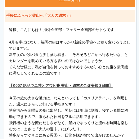
2026年04月10日
手軽にふらっと釜山へ「大人の週末」♪
皆様、こんにちは！ 海外企画部・フェリー企画部のサトウです。
4月も半ばになり、福岡の街はすっかり新緑の季節へと移り変わろうとし
ていますね。
新年度のバタバタも少し落ち着き、「そろそろどこかへ行きたいな」と
カレンダーを眺めている方も多いのではないでしょうか。
そんな皆様に、私が自信を持っておすすめするのが、心とお腹を最高級
に満たしてくれるこの旅です！
【K007 絶品ウニ丼とアワビ粥 釜山・週末のご褒美旅 3日間】
今回の旅の大きな魅力は、なんといっても「カメリアライン」を利用し
た、週末にふらっと行ける手軽さです！
博多港から金曜日の夜に出発し、翌朝には釜山に到着。寝ている間に移
動ができるので、限られた休日をフルに活用できます。
飛行機のような慌ただしさがなく、船内でゆっくりと流れる時間を楽し
むのは、まさに「大人の週末」にぴったり。
博多からすぐそこにある異国へ、日常を脱ぎ捨てて出かけませんか？