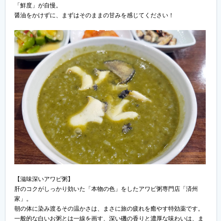
「鮮度」が自慢。
醤油をかけずに、まずはそのままの甘みを感じてください！
【滋味深いアワビ粥】
肝のコクがしっかり効いた「本物の色」をしたアワビ粥専門店「済州
家」。
朝の体に染み渡るその温かさは、まさに旅の疲れを癒やす特効薬です。
一般的な白いお粥とは一線を画す、深い磯の香りと濃厚な味わいは、ま