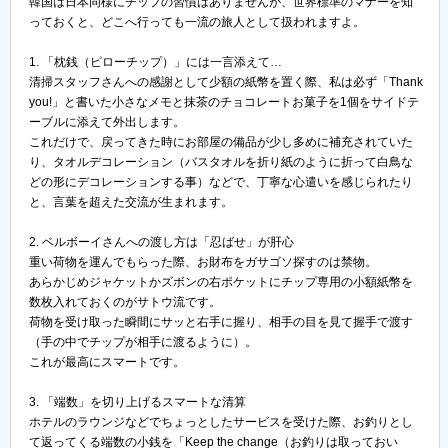
韓国は日本同様にチップの習慣はありませんが、世界標準のマナーを知
っておくと、どこへ行っても一流の旅人として扱われますよ。
1. 「枕銭（ピローチップ）」には一言添えて…
清掃スタッフさんへの感謝として少額の紙幣を置く際、私は必ず「Thank
you!」と書いた小さなメモと抹茶のチョコレートお菓子を1個をサイドテ
ーブルに添えて外出します。
これだけで、戻ってきた時にお部屋の備品が少し多めに補充されていた
り、タオルデコレーション（バスタオルを折り紙のように折って白鳥な
どの形にデコレーションする事）などで、丁寧な心遣いを感じられたり
と、言葉を超えた交流が生まれます。
2. ベルボーイさんへの渡し方は「忍ばせ」が肝心
重い荷物を運んでもらった際、お財布をガサゴソ探すのは禁物。
あらかじめジャケットかズボンの右ポケットにチップ専用の小額紙幣を
数枚入れておくのがサトウ流です。
荷物を受け取った瞬間にサッと右手に握り、相手の目を見て握手で渡す
（手の中でチップが相手に渡るように）。
これが最高にスマートです。
3. 「端数」を切り上げるスマートな清算
ホテルのラウンジなどでちょっとしたサービスを受けた際、お釣りとし
て返ってくる端数の小銭を「Keep the change（お釣りは取っておい