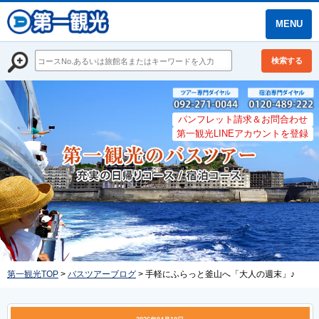
MENU
検索する
パンフレット請求＆お問合わせ
第一観光LINEアカウントを登録
第一観光TOP
>
バスツアーブログ
> 手軽にふらっと釜山へ「大人の週末」♪