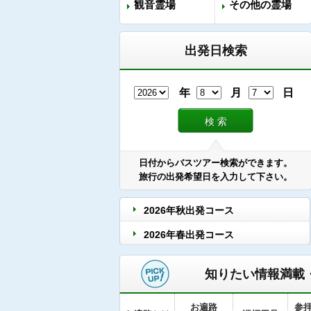
観音霊場
その他の霊場
出発日検索
年
月
日
検 索
日付からバスツアー検索ができます。
旅行の出発希望日を入力して下さい。
2026年秋出発コース
2026年春出発コース
知りたい情報満載
お遍路
参