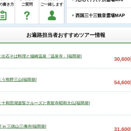
の書き方
ご質問
ご一緒します
西国三十三観音霊場MAP
お遍路担当者おすすめツアー情報
と出石そば料理と城崎温泉「温泉寺」[福岡発]
30,600
まう熊野三山[福岡発]
54,600
と十和田湖遊覧クルーズと青龍寺昭和大仏[福岡発]
in 三徳山三佛寺[福岡発]
31,600