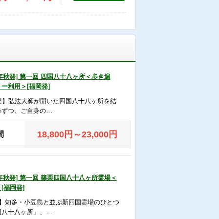
26年秋発] 第一回 四国八十八ヶ所＜歩き遍
ー利用＞[福岡発]
出発】弘法大師が開いた四国八十八ヶ所を結
歩ずつ、ご自身の…
18,800
円
～23,000
円
間
26年秋発] 第一回 篠栗四国八十八ヶ所霊場＜
[福岡発]
発】知多・小豆島と並ぶ新四国霊場のひとつ
国八十八ヶ所」、…