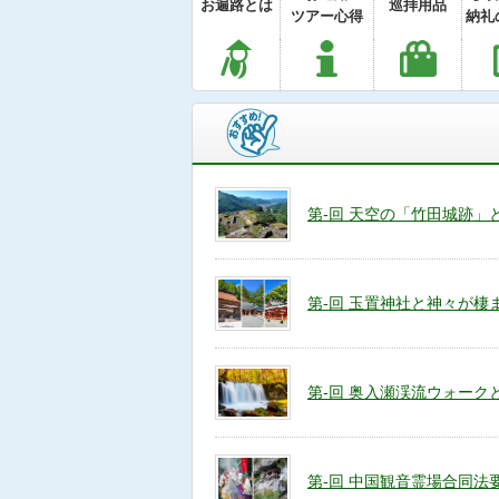
お遍路とは
巡拝用品
ツアー心得
納礼
第-回 天空の「竹田城跡」
第-回 玉置神社と神々が棲
第-回 奥入瀬渓流ウォーク
第-回 中国観音霊場合同法要 