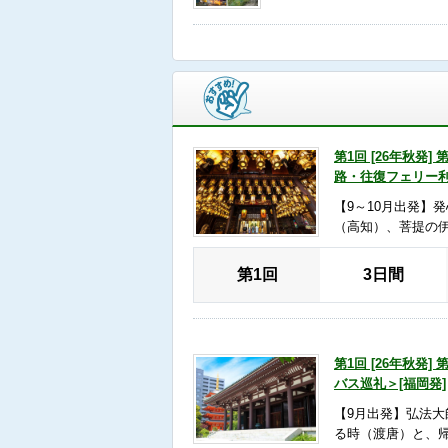
第1回 [26年秋発
路・往復フェリー利
【9～10月出発】
（高知）、菩提の
第1回
3日間
第1回 [26年秋発
バス巡礼＞[福岡発]
【9月出発】弘法
る時（渡唐）と、