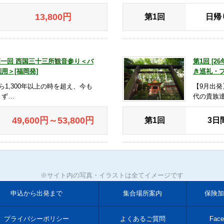
13,800
円
第1回
日帰
] 第一回 西国三十三所観音参り＜バ
第1回 [
用＞[福岡発]
き巡礼・フ
ら1,300年以上の時を超え、今も
【9月出
とず…
代の貴族
49,600
円
～53,800
円
第1回
3日
※サイト内の写真・イラストは全てイメージです
申込から出発まで
集合場所案内
保険加
プライバシーポリシー
よくあるご質問
Face