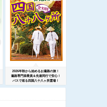
2026年秋から始めるお遍路の旅！
遍路専門添乗員＆先達同行で安心！
バスで巡る四国八十八ヶ所霊場！