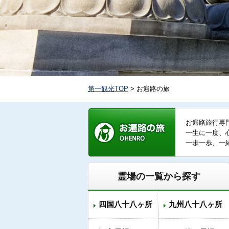
第一観光TOP
> お遍路の旅
お遍路旅行専
一生に一度、
一歩一歩、一
霊場の一覧から探す
四国八十八ヶ所
九州八十八ヶ所