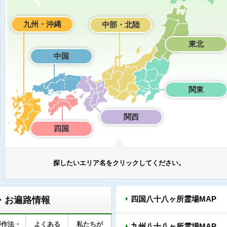
九州・沖縄
中部・北陸
東北
中国
関東
関西
四国
探したいエリア名をクリックしてください。
・お遍路情報
四国八十八ヶ所霊場MAP
拝作法・
よくある
私たちが
九州八十八ヶ所霊場MAP