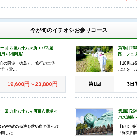
今が旬のイチオシお参りコース
] 第一回 四国八十八ヶ所＜バス遍
第1回 [
用＞[福岡発]
路・フェリ
発心の阿波（徳島）、修行の土佐
【10月
伊予（愛…
ぶ道を一
19,600
円
～23,800
円
第1回
3日
] 第一回 九州八十八ヶ所百八霊場＜
第1回 [
バス遍路＞
大師が密教の修法を求め唐の国へ渡
【9月出
帰国した…
「篠栗四