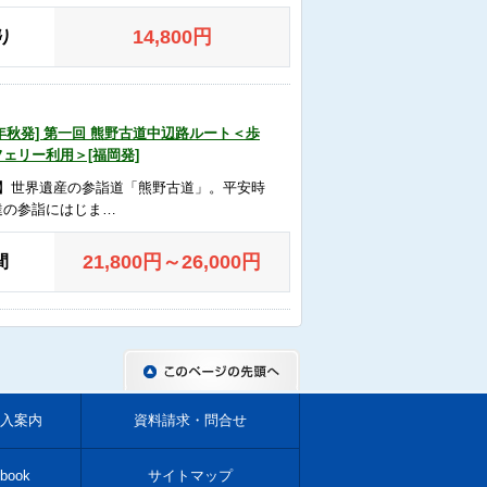
14,800
円
り
26年秋発] 第一回 熊野古道中辺路ルート＜歩
ェリー利用＞[福岡発]
発】世界遺産の参詣道「熊野古道」。平安時
達の参詣にはじま…
21,800
円
～26,000
円
間
入案内
資料請求・問合せ
book
サイトマップ