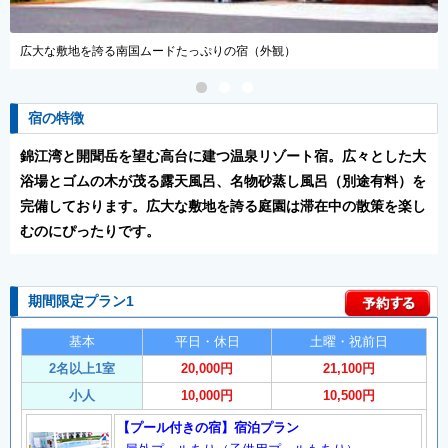
露天風呂のゴムの木が南国情緒を醸す（露天風呂）
宿の特徴
錦江湾と開聞岳を望む高台に建つ温泉リゾート宿。広々とした大
浴場とゴムの木が茂る露天風呂、名物砂蒸し風呂（別途有料）を
完備しております。広大な敷地を誇る庭園は滞在中の散策を楽し
むのにぴったりです。
期間限定プラン1
基本
平日・休日
土曜・祝前日
2名以上1室
20,000円
21,100円
小人
10,000円
10,500円
【プール付きの宿】宿泊プラン