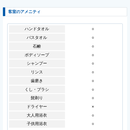
客室のアメニティ
ハンドタオル
○
バスタオル
○
石鹸
○
ボディソープ
○
シャンプー
○
リンス
○
歯磨き
○
くし・ブラシ
○
髭剃り
○
ドライヤー
×
大人用浴衣
○
子供用浴衣
○