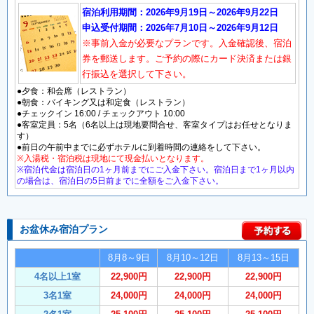
宿泊利用期間：2026年9月19日～2026年9月22日
申込受付期間：2026年7月10日～2026年9月12日
※事前入金が必要なプランです。入金確認後、宿泊
券を郵送します。ご予約の際にカード決済または銀
行振込を選択して下さい。
●夕食：和会席（レストラン）
●朝食：バイキング又は和定食（レストラン）
●チェックイン 16:00 / チェックアウト 10:00
●客室定員：5名（6名以上は現地要問合せ、客室タイプはお任せとなりま
す）
●前日の午前中までに必ずホテルに到着時間の連絡をして下さい。
※入湯税・宿泊税は現地にて現金払いとなります。
※宿泊代金は宿泊日の1ヶ月前までにご入金下さい。宿泊日まで1ヶ月以内
の場合は、宿泊日の5日前までに全額をご入金下さい。
お盆休み宿泊プラン
8月8～9日
8月10～12日
8月13～15日
4名以上1室
22,900円
22,900円
22,900円
3名1室
24,000円
24,000円
24,000円