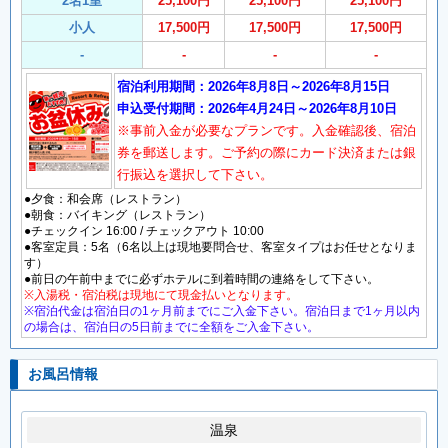
2名1室
25,100円
25,100円
25,100円
小人
17,500円
17,500円
17,500円
-
-
-
-
宿泊利用期間：2026年8月8日～2026年8月15日
申込受付期間：2026年4月24日～2026年8月10日
※事前入金が必要なプランです。入金確認後、宿泊
券を郵送します。ご予約の際にカード決済または銀
行振込を選択して下さい。
●夕食：和会席（レストラン）
●朝食：バイキング（レストラン）
●チェックイン 16:00 / チェックアウト 10:00
●客室定員：5名（6名以上は現地要問合せ、客室タイプはお任せとなりま
す）
●前日の午前中までに必ずホテルに到着時間の連絡をして下さい。
※入湯税・宿泊税は現地にて現金払いとなります。
※宿泊代金は宿泊日の1ヶ月前までにご入金下さい。宿泊日まで1ヶ月以内
の場合は、宿泊日の5日前までに全額をご入金下さい。
お風呂情報
温泉