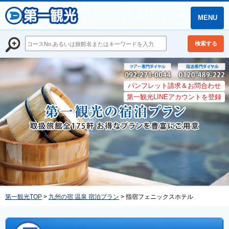
MENU
検索する
パンフレット請求＆お問合わせ
第一観光LINEアカウントを登録
第一観光TOP
>
九州の宿 温泉 宿泊プラン
> 指宿フェニックスホテル