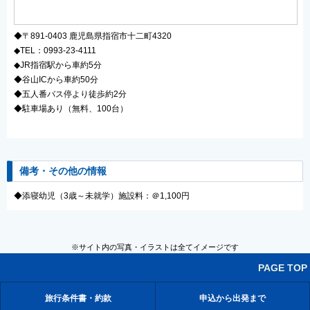
◆〒891-0403 鹿児島県指宿市十二町4320
◆TEL：0993-23-4111
◆JR指宿駅から車約5分
◆谷山ICから車約50分
◆五人番バス停より徒歩約2分
◆駐車場あり（無料、100台）
備考・その他の情報
◆添寝幼児（3歳～未就学）施設料：＠1,100円
※サイト内の写真・イラストは全てイメージです
PAGE TOP
旅行条件書・約款
申込から出発まで