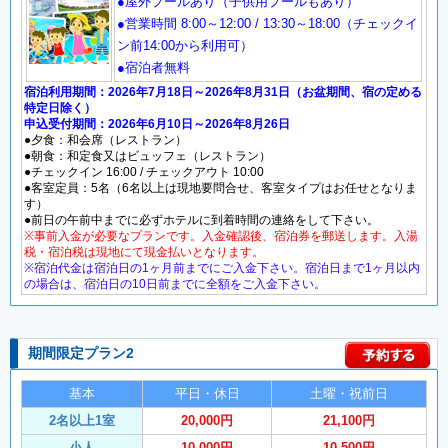
●屋外プールあり（子供用プールもあり）
●営業時間 8:00～12:00 / 13:30～18:00（チェックイ
ン前14:00から利用可）
●宿泊者無料
宿泊利用期間：2026年7月18日～2026年8月31日（お盆期間、宿の定める
特定日除く）
申込受付期間：2026年6月10日～2026年8月26日
●夕食：和会席（レストラン）
●朝食：和定食又はビュッフェ（レストラン）
●チェックイン 16:00 / チェックアウト 10:00
●客室定員：5名（6名以上は現地要問合せ、客室タイプはお任せとなりま
す）
●前日の午前中までに必ずホテルに到着時間の連絡をして下さい。
※事前入金が必要なプランです。入金確認後、宿泊券を郵送します。入湯
税・宿泊税は現地にて現金払いとなります。
※宿泊代金は宿泊日の1ヶ月前までにご入金下さい。宿泊日まで1ヶ月以内
の場合は、宿泊日の10日前までに全額をご入金下さい。
期間限定プラン2
基本
平日・休日
土曜・祝前日
2名以上1室
20,000円
21,100円
小人
10,000円
10,500円