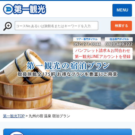
MENU
検索する
パンフレット請求＆お問合わせ
第一観光LINEアカウントを登録
第一観光TOP
> 九州の宿 温泉 宿泊プラン