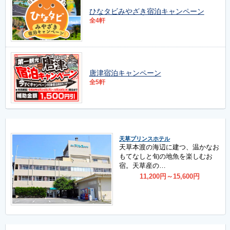
ひなタビみやざき宿泊キャンペーン
全4軒
唐津宿泊キャンペーン
全5軒
天草プリンスホテル
天草本渡の海辺に建つ、温かなお
もてなしと旬の地魚を楽しむお
宿。天草産の…
11,200
円
～15,600
円