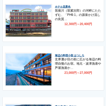
ホテル花景色
筑後川（筑紫次郎）の河畔にたた
ずむ、「PH9.1」の源泉かけ流し
の良質…
12,300
円
～20,400
円
海辺の料理小宿 はつしろ
玄界灘が目の前に広がる海辺の料
理自慢のお宿。地元・波津漁港や
芦屋漁港か…
23,000
円
～27,000
円