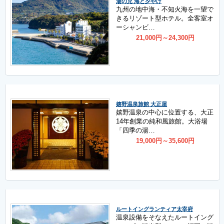
湯の児 海と夕やけ
九州の地中海・不知火海を一望で
きるリゾート型ホテル。全客室オ
ーシャンビ…
21,000
円
～24,300
円
嬉野温泉旅館 大正屋
嬉野温泉の中心に位置する、大正
14年創業の純和風旅館。大浴場
「四季の湯…
19,000
円
～35,600
円
ルートイングランティア太宰府
温泉設備をそなえたルートイング