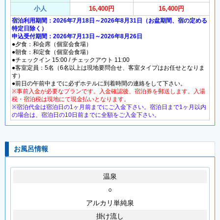
小人
16,400円
16,400円
宿泊利用期間：2026年7月18日～2026年8月31日（お盆期間、宿の定める
特定日除く）
申込受付期間：2026年7月13日～2026年8月26日
●夕食：和会席（個室会食場）
●朝食：和定食（個室会食場）
●チェックイン 15:00 / チェックアウト 11:00
●客室定員：5名（6名以上は現地要問合せ、客室タイプはお任せとなりま
す）
●前日の午前中までに必ずホテルに到着時間の連絡をして下さい。
※事前入金が必要なプランです。入金確認後、宿泊券を郵送します。入湯
税・宿泊税は現地にて現金払いとなります。
※宿泊代金は宿泊日の1ヶ月前までにご入金下さい。宿泊日まで1ヶ月以内
の場合は、宿泊日の10日前までに全額をご入金下さい。
お風呂情報
温泉
○
アルカリ単純泉
掛け流し