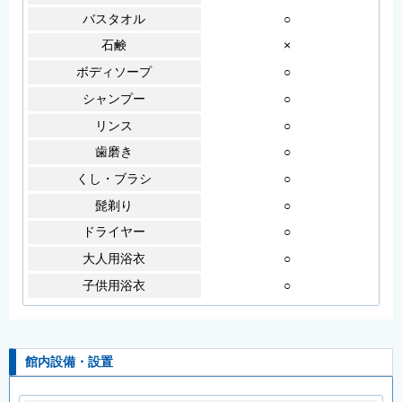
バスタオル
○
石鹸
×
ボディソープ
○
シャンプー
○
リンス
○
歯磨き
○
くし・ブラシ
○
髭剃り
○
ドライヤー
○
大人用浴衣
○
子供用浴衣
○
館内設備・設置