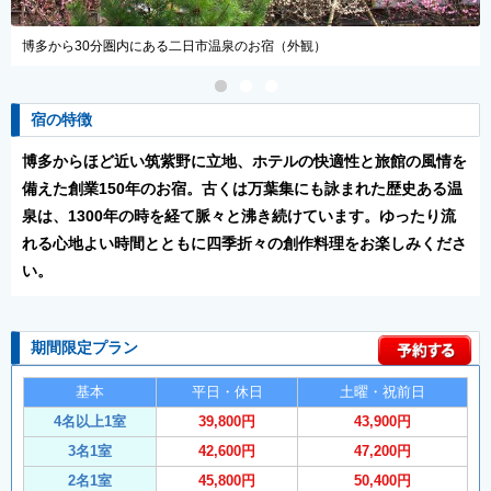
から30分圏内にある二日市温泉のお宿（外観）
お風呂は
宿の特徴
博多からほど近い筑紫野に立地、ホテルの快適性と旅館の風情を
備えた創業150年のお宿。古くは万葉集にも詠まれた歴史ある温
泉は、1300年の時を経て脈々と沸き続けています。ゆったり流
れる心地よい時間とともに四季折々の創作料理をお楽しみくださ
い。
期間限定プラン
基本
平日・休日
土曜・祝前日
4名以上1室
39,800円
43,900円
3名1室
42,600円
47,200円
2名1室
45,800円
50,400円