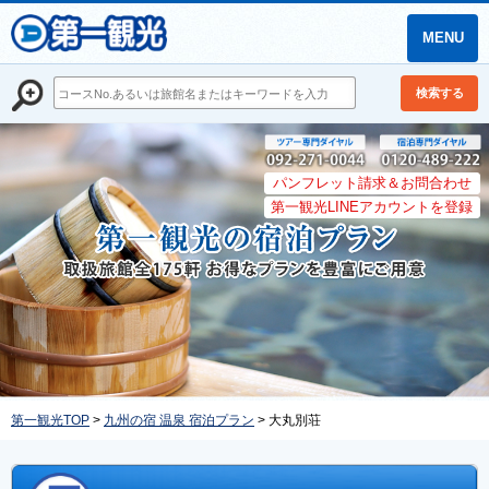
MENU
検索する
パンフレット請求＆お問合わせ
第一観光LINEアカウントを登録
第一観光TOP
>
九州の宿 温泉 宿泊プラン
> 大丸別荘