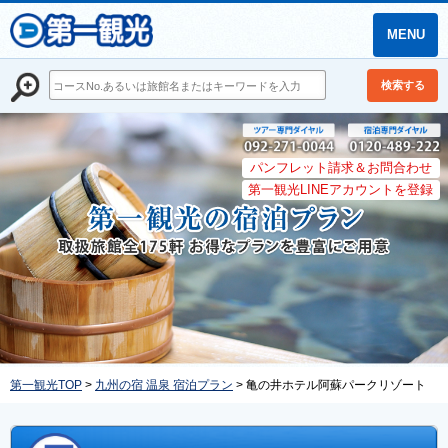
MENU
検索する
パンフレット請求＆お問合わせ
第一観光LINEアカウントを登録
第一観光TOP
>
九州の宿 温泉 宿泊プラン
> 亀の井ホテル阿蘇パークリゾート