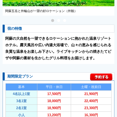
と外輪山が一望の好ロケーション（外観）
阿蘇のパノ
宿の特徴
阿蘇の大自然を一望できるロケーションに抱かれた温泉リゾート
ホテル。露天風呂や広い内湯大浴場で、山々の恵みを感じられる
良質な温泉をお楽しみ下さい。ライブキッチンからの焼きたてピ
ザや阿蘇の素材を生かしたグリル料理をお届けします。
期間限定プラン
基本
平日・休日
土曜・祝前日
4名以上1室
17,500円
21,900円
3名1室
18,000円
22,400円
2名1室
18,900円
23,300円
小人
13,200円
16,300円