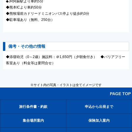
◆JR阿蘇駅より車約5分
◆熊本ICより車約50分
◆熊牧場前カドリードミニオンバス停より徒歩約3分
◆駐車場あり（無料、250台）
備考・その他の情報
◆添寝幼児（0～2歳）施設料：＠1,650円（夕朝食付き） ◆バリアフリー
客室あり（料金等は要問合せ）
※サイト内の写真・イラストは全てイメージです
PAGE TOP
旅行条件書・約款
申込から出発まで
集合場所案内
保険加入案内