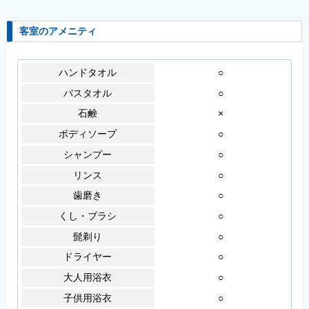
客室のアメニティ
ハンドタオル
○
バスタオル
○
石鹸
×
ボディソープ
○
シャンプー
○
リンス
○
歯磨き
○
くし・ブラシ
○
髭剃り
○
ドライヤー
○
大人用浴衣
○
子供用浴衣
○