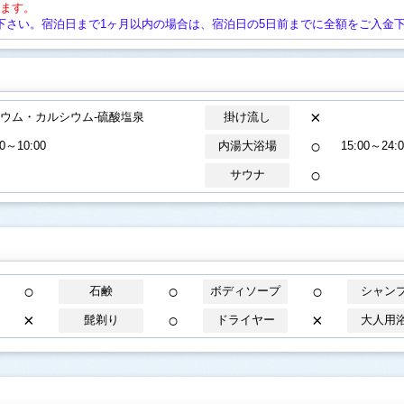
ります。
下さい。宿泊日まで1ヶ月以内の場合は、宿泊日の5日前までに全額をご入金
×
リウム・カルシウム-硫酸塩泉
掛け流し
○
00～10:00
内湯大浴場
15:00～24:0
○
サウナ
○
○
○
石鹸
ボディソープ
シャン
×
○
×
髭剃り
ドライヤー
大人用