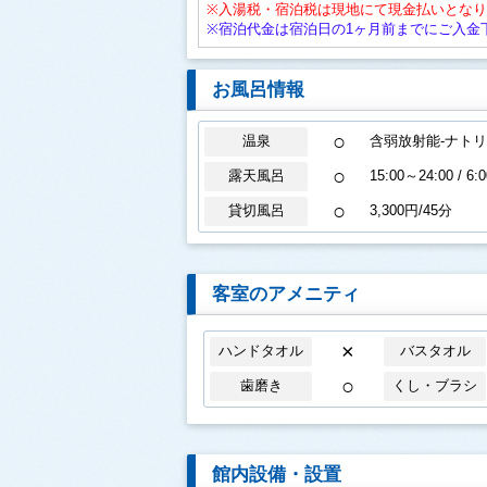
※入湯税・宿泊税は現地にて現金払いとな
※宿泊代金は宿泊日の1ヶ月前までにご入金
お風呂情報
○
温泉
含弱放射能-ナト
○
露天風呂
15:00～24:00 / 6:
○
貸切風呂
3,300円/45分
客室のアメニティ
×
ハンドタオル
バスタオル
○
歯磨き
くし・ブラシ
館内設備・設置