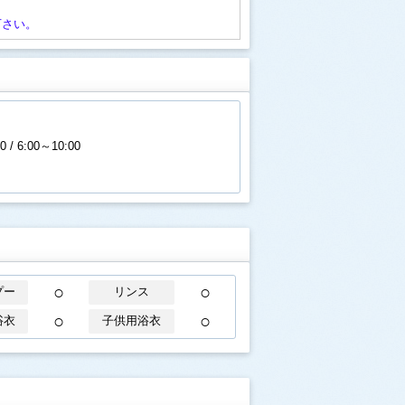
下さい。
0 / 6:00～10:00
○
○
プー
リンス
○
○
浴衣
子供用浴衣