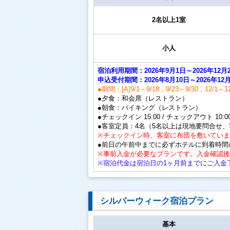
2名以上1室
小人
宿泊利用期間：2026年9月1日～2026年
申込受付期間：2026年8月10日～2026年12月
●期間：[A]9/1～9/18，9/23～9/30，12/1～12/
●夕食：和会席（レストラン）
●朝食：バイキング（レストラン）
●チェックイン 15:00 / チェックアウト 10:0
●客室定員：4名（5名以上は現地要問合せ
※チェックイン時、客室に布団を敷いてい
●前日の午前中までに必ずホテルに到着時間
※事前入金が必要なプランです。入金確認
※宿泊代金は宿泊日の1ヶ月前までにご入金
シルバーウィーク宿泊プラン
基本