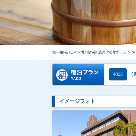
第一観光TOP
>
九州の宿 温泉 宿泊プラン
> 
[
4003
イメージフォト