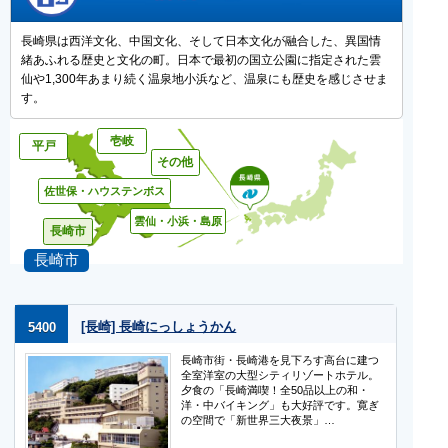
長崎県は西洋文化、中国文化、そして日本文化が融合した、異国情
緒あふれる歴史と文化の町。日本で最初の国立公園に指定された雲
仙や1,300年あまり続く温泉地小浜など、温泉にも歴史を感じさせま
す。
長崎市
[長崎] 長崎にっしょうかん
5400
長崎市街・長崎港を見下ろす高台に建つ
全室洋室の大型シティリゾートホテル。
夕食の「長崎満喫！全50品以上の和・
洋・中バイキング」も大好評です。寛ぎ
の空間で「新世界三大夜景」…