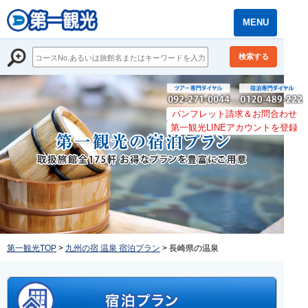
MENU
検索する
パンフレット請求＆お問合わせ
第一観光LINEアカウントを登録
第一観光TOP
>
九州の宿 温泉 宿泊プラン
> 長崎県の温泉