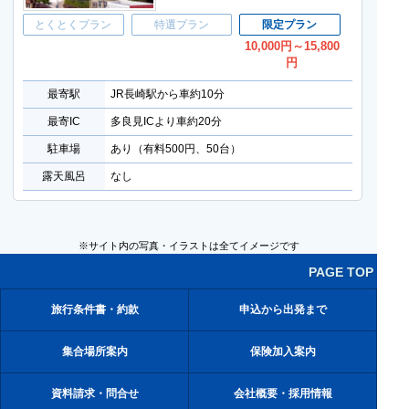
とくとくプラン
特選プラン
限定プラン
10,000
円
～15,800
円
最寄駅
JR長崎駅から車約10分
最寄IC
多良見ICより車約20分
駐車場
あり（有料500円、50台）
露天風呂
なし
※サイト内の写真・イラストは全てイメージです
PAGE TOP
旅行条件書・約款
申込から出発まで
集合場所案内
保険加入案内
資料請求・問合せ
会社概要・採用情報