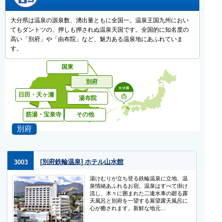
大分県は温泉の源泉数、湧出量ともに全国一。温泉王国九州におい
てもダントツの、押しも押されぬ温泉天国です。全国的に知名度の
高い「別府」や「由布院」など、魅力ある温泉地にあふれていま
す。
別府
[別府鉄輪温泉] ホテル山水館
3003
湯けむりが立ち登る鉄輪温泉に立地、温
泉情緒あふれるお宿。温泉はすべて掛け
流し、木々に囲まれた二連水車の廻る露
天風呂と別府を一望する展望露天風呂に
心が癒されます。新鮮な地元…