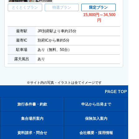
とくとくプラン
特選プラン
限定プラン
15,800
円
～34,500
円
最寄駅
JR別府駅より車約15分
最寄IC
別府ICから車約5分
駐車場
あり（無料、50台）
露天風呂
あり
※サイト内の写真・イラストは全てイメージです
PAGE TOP
旅行条件書・約款
申込から出発まで
集合場所案内
保険加入案内
資料請求・問合せ
会社概要・採用情報