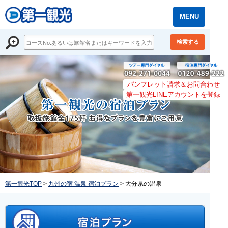
MENU
検索する
パンフレット請求＆お問合わせ
第一観光LINEアカウントを登録
第一観光TOP
>
九州の宿 温泉 宿泊プラン
> 大分県の温泉