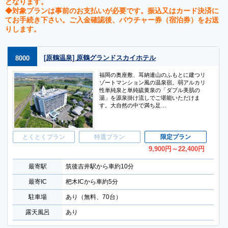
となります。
◆対象プランは事前のお支払いが必要です。振込又はカード決済に
てお手続き下さい。ご入金確認後、バウチャー券（宿泊券）をお送
りします。
[原鶴温泉] 原鶴グランドスカイホテル
8000
福岡の奥座敷、耳納連山のふもとに建つリ
ゾートマンション風の温泉宿。弱アルカリ
性単純泉と単純硫黄泉の「ダブル美肌の
湯」を源泉掛け流しでご堪能いただけま
す。大自然の中で満ち足…
とくとくプラン
特選プラン
限定プラン
9,900
円
～22,400
円
最寄駅
筑後吉井駅から車約10分
最寄IC
杷木ICから車約5分
駐車場
あり（無料、70台）
露天風呂
あり