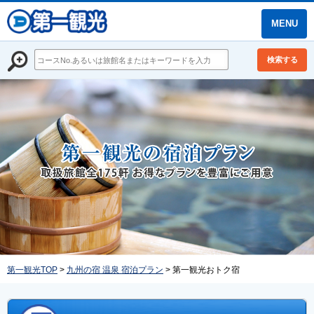
MENU
検索する
第一観光TOP
>
九州の宿 温泉 宿泊プラン
> 第一観光おトク宿