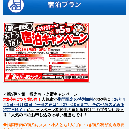
＜第5弾＞第一観光おトク宿キャンペーン
大好評につき第5弾！
人気宿が
期間限定の特別価格
でお得に！
26年4
月1日～6月30日（一部の宿は4月27～28日まで、その他宿の定める
特定日除く）
のキャンペーン期間中の宿泊旅行はこのプランに決ま
り！人気の日のお申し込みは早い者勝ちです！
◆福岡県内の宿泊は大人・小人とも1人1泊につき宿泊税が別途必要