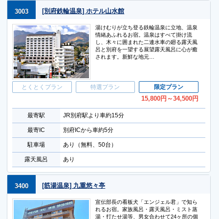
[別府鉄輪温泉] ホテル山水館
3003
湯けむりが立ち登る鉄輪温泉に立地、温泉
情緒あふれるお宿。温泉はすべて掛け流
し、木々に囲まれた二連水車の廻る露天風
呂と別府を一望する展望露天風呂に心が癒
されます。新鮮な地元…
とくとくプラン
特選プラン
限定プラン
15,800
円
～34,500
円
最寄駅
JR別府駅より車約15分
最寄IC
別府ICから車約5分
駐車場
あり（無料、50台）
露天風呂
あり
[筋湯温泉] 九重悠々亭
3400
宣伝部長の看板犬「エンジェル君」で知ら
れるお宿。家族風呂・露天風呂・ミスト蒸
湯・打たせ湯等、男女合わせて24ヶ所の個