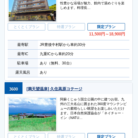
性豊かな浴場が魅力、館内で湯めぐりを楽
しめます。料理長…
とくとくプラン
特選プラン
限定プラン
11,500
円
～18,900
円
最寄駅
JR豊後中村駅から車約30分
最寄IC
九重ICから車約20分
駐車場
あり（無料、30台）
露天風呂
あり
[満天望温泉] 久住高原コテージ
3600
阿蘇くじゅう国立公園の中に建つお宿。九
州の三大名山に囲まれた360度マウンテンビ
ューの素晴らしい眺望をお楽しみいただけ
ます。日本自然保護協会が「ネイチャー・
イン（NATU…
とくとくプラン
特選プラン
限定プラン