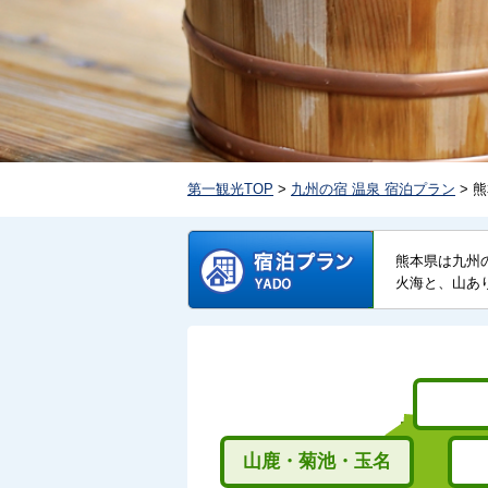
第一観光TOP
>
九州の宿 温泉 宿泊プラン
> 
熊本県は九州
火海と、山あ
山鹿・菊池・玉名