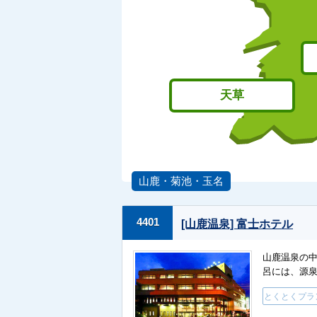
天草
山鹿・菊池・玉名
4401
[山鹿温泉] 富士ホテル
山鹿温泉の
呂には、源泉
とくとくプラ