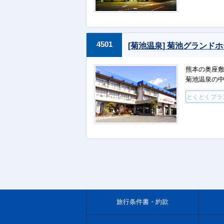
4501
[菊池温泉] 菊池グランド
熊本の奥座敷
菊池温泉の
とくとくプラ
旅行条件書・約款