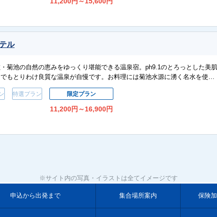
11,200
円
～15,600
円
ホテル
・菊池の自然の恵みをゆっくり堪能できる温泉宿。ph9.1のとろっとした美
中でもとりわけ良質な温泉が自慢です。お料理には菊池水源に湧く名水を使…
ン
特選プラン
限定プラン
11,200
円
～16,900
円
※サイト内の写真・イラストは全てイメージです
申込から出発まで
集合場所案内
保険加