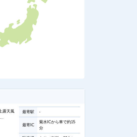
上露天風
最寄駅
-
…
菊水ICから車で約15
最寄IC
分