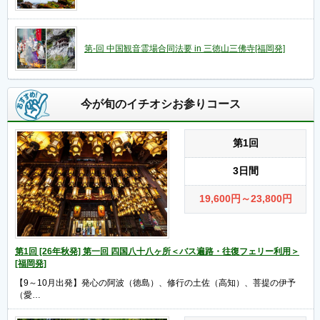
第-回 中国観音霊場合同法要 in 三徳山三佛寺[福岡発]
今が旬のイチオシお参りコース
第1回
3日間
19,600
円
～23,800
円
第1回 [26年秋発] 第一回 四国八十八ヶ所＜バス遍路・往復フェリー利用＞
[福岡発]
【9～10月出発】発心の阿波（徳島）、修行の土佐（高知）、菩提の伊予
（愛…