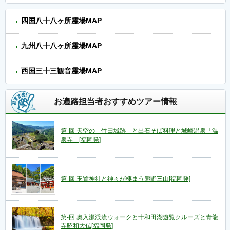
四国八十八ヶ所霊場MAP
九州八十八ヶ所霊場MAP
西国三十三観音霊場MAP
お遍路担当者おすすめツアー情報
第-回 天空の「竹田城跡」と出石そば料理と城崎温泉「温
泉寺」[福岡発]
第-回 玉置神社と神々が棲まう熊野三山[福岡発]
第-回 奥入瀬渓流ウォークと十和田湖遊覧クルーズと青龍
寺昭和大仏[福岡発]