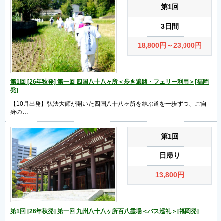
第1回
3日間
18,800
円
～23,000
円
第1回 [26年秋発] 第一回 四国八十八ヶ所＜歩き遍路・フェリー利用＞[福岡
発]
【10月出発】弘法大師が開いた四国八十八ヶ所を結ぶ道を一歩ずつ、ご自
身の…
第1回
日帰り
13,800
円
第1回 [26年秋発] 第一回 九州八十八ヶ所百八霊場＜バス巡礼＞[福岡発]