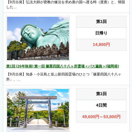
【9月出発】弘法大師が密教の修法を求め唐の国へ渡る時（渡唐）と、帰国
した…
第1回
日帰り
14,800
円
第1回 [26年秋発] 第一回 篠栗四国八十八ヶ所霊場＜バス遍路＞[福岡発]
【9月出発】知多・小豆島と並ぶ新四国霊場のひとつ「篠栗四国八十八ヶ
所」、…
第1回
4日間
49,600
円
～53,800
円