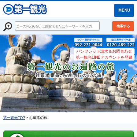
MENU
検索する
パンフレット請求＆お問合わせ
第一観光LINEアカウントを登録
第一観光TOP
> お遍路の旅