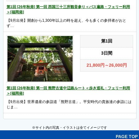
第1回 [26年秋発] 第一回 西国三十三所観音参り＜バス遍路・フェリー利用
＞[福岡発]
【9月出発】開創から1,300年以上の時を超え、今も多くの参拝者がおと
ず…
第1回
3日間
21,800
円
～26,000
円
第1回 [26年秋発] 第一回 熊野古道中辺路ルート＜歩き巡礼・フェリー利用
＞[福岡発]
【9月出発】世界遺産の参詣道「熊野古道」。平安時代の貴族達の参詣には
じま…
※サイト内の写真・イラストは全てイメージです
PAGE TOP