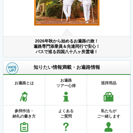
2026年秋から始めるお遍路の旅！
遍路専門添乗員＆先達同行で安心！
バスで巡る四国八十八ヶ所霊場！
知りたい情報満載・お遍路情報
お遍路
お遍路とは
巡拝用品
ツアー心得
参拝作法・
よくある
私たちが
納礼の書き方
ご質問
ご一緒します