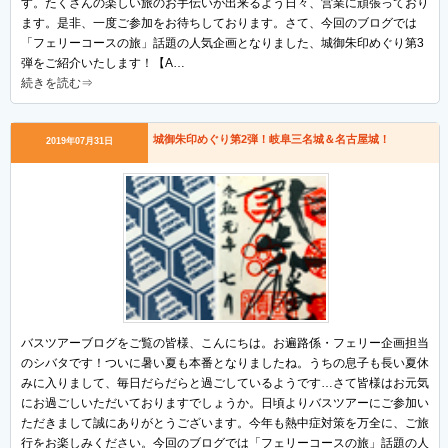
す。たくさんの楽しい旅のお手伝いが出来るよう日々、営業に頑張っており
ます。是非、一度ご参加をお待ちしております。さて、今回のブログでは
「フェリーコースの旅」話題の人気企画となりました、城御朱印めぐり第3
弾をご紹介いたします！【A…
続きを読む⇒
城御朱印めぐり第2弾！岐阜三名城＆名古屋城！
2019年07月31日
バスツアーブログをご覧の皆様、こんにちは。お遍路係・フェリー企画担当
のシバタです！ついに暑い夏も本番となりましたね。うちの息子も長い夏休
みに入りまして、毎日だらだらと過ごしているようです…さて皆様はお元気
にお過ごしいただいておりますでしょうか。日頃よりバスツアーにご参加い
ただきまして誠にありがとうございます。今年も熱中症対策を万全に、ご旅
行をお楽しみください。今回のブログでは「フェリーコースの旅」話題の人