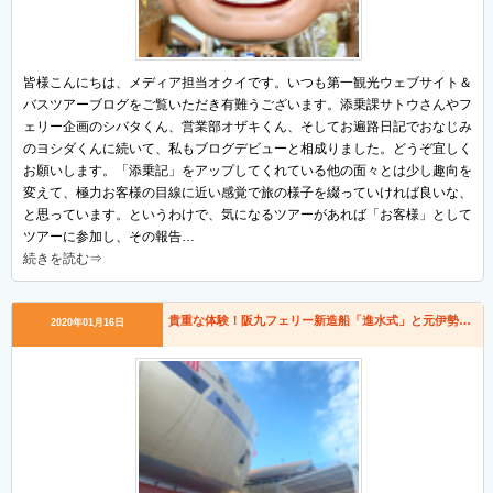
皆様こんにちは、メディア担当オクイです。いつも第一観光ウェブサイト＆
バスツアーブログをご覧いただき有難うございます。添乗課サトウさんやフ
ェリー企画のシバタくん、営業部オザキくん、そしてお遍路日記でおなじみ
のヨシダくんに続いて、私もブログデビューと相成りました。どうぞ宜しく
お願いします。「添乗記」をアップしてくれている他の面々とは少し趣向を
変えて、極力お客様の目線に近い感覚で旅の様子を綴っていければ良いな、
と思っています。というわけで、気になるツアーがあれば「お客様」として
ツアーに参加し、その報告…
続きを読む⇒
貴重な体験！阪九フェリー新造船「進水式」と元伊勢三社参り
2020年01月16日