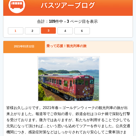
合計：
109
件中
- 3
ページ目を表示
3
1
2
4
6
乗って応援！観光列車の旅
2021年03月12日
皆様お久しぶりです。2021年春～ゴールデンウィークの観光列車の旅が出
来上がりました。報道等でご存知の通り、鉄道会社はコロナ禍で深刻な打撃
を受けております。微力ではありますが、私たちが利用することで少しでも
元気になって頂ければ…という思いも込めてツアーを作りました。公共交通
機関につき、感染症対策などはしっかりされており安心してご乗車頂けま