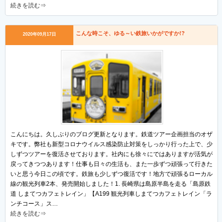
続きを読む⇒
こんな時こそ、ゆる～い鉄旅いかがですか!?
2020年09月17日
こんにちは。久しぶりのブログ更新となります。鉄道ツアー企画担当のオザ
キです。弊社も新型コロナウイルス感染防止対策をしっかり行った上で、少
しずつツアーを復活させております。社内にも徐々にではありますが活気が
戻ってきつつあります！仕事も日々の生活も、また一歩ずつ頑張って行きた
いと思う今日この頃です。鉄旅も少しずつ復活です！地方で頑張るローカル
線の観光列車2本、発売開始しました！1. 長崎県は島原半島を走る「島原鉄
道 しまてつカフェトレイン」【A199 観光列車しまてつカフェトレイン「ラ
ンチコース」ス…
続きを読む⇒