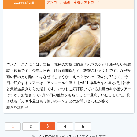
アンコール企画！今春ラストの…！
2019年03月08日
皆さん、こんにちは。毎日、花粉の攻撃に悩まされマスクが手放せない添乗
課・佐藤です。今年は日夜、晴れ雨関係なく、攻撃されまくりです。なぜか
雨の日の方が酷いのはなぜでしょうか…えっ？それって私だけ??さて、今
回ご紹介するツアーは…アンコール企画！【A541 糸島カキ小屋と櫻井神社
と天然温泉きららの湯】です。いつもご好評頂いている糸島カキ小屋ツアー
ですが、お陰さまで2月23日の催行をもちまして一旦終了いたしました。終
了後も「カキ小屋はもう無いのー？」とのお問い合わせが多く、…
続きを読む⇒
3
1
2
4
6
※サイト内の写真・イラストは全てイメージです