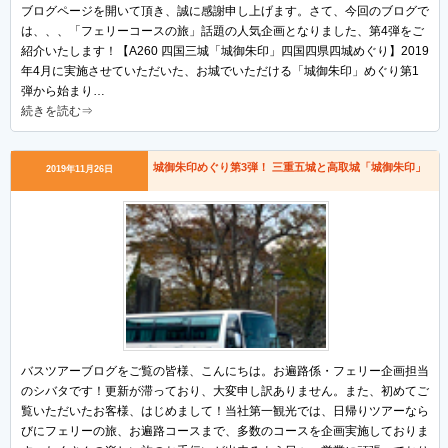
ブログページを開いて頂き、誠に感謝申し上げます。さて、今回のブログで
は、、、「フェリーコースの旅」話題の人気企画となりました、第4弾をご
紹介いたします！【A260 四国三城「城御朱印」四国四県四城めぐり】2019
年4月に実施させていただいた、お城でいただける「城御朱印」めぐり第1
弾から始まり…
続きを読む⇒
城御朱印めぐり第3弾！ 三重五城と高取城「城御朱印」
2019年11月26日
バスツアーブログをご覧の皆様、こんにちは。お遍路係・フェリー企画担当
のシバタです！更新が滞っており、大変申し訳ありません。また、初めてご
覧いただいたお客様、はじめまして！当社第一観光では、日帰りツアーなら
びにフェリーの旅、お遍路コースまで、多数のコースを企画実施しておりま