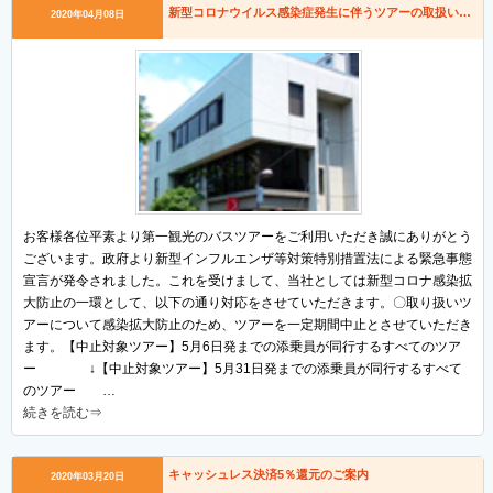
新型コロナウイルス感染症発生に伴うツアーの取扱い及び休業期間について
2020年04月08日
お客様各位平素より第一観光のバスツアーをご利用いただき誠にありがとう
ございます。政府より新型インフルエンザ等対策特別措置法による緊急事態
宣言が発令されました。これを受けまして、当社としては新型コロナ感染拡
大防止の一環として、以下の通り対応をさせていただきます。〇取り扱いツ
アーについて感染拡大防止のため、ツアーを一定期間中止とさせていただき
ます。【中止対象ツアー】5月6日発までの添乗員が同行するすべてのツア
ー ↓【中止対象ツアー】5月31日発までの添乗員が同行するすべて
のツアー …
続きを読む⇒
キャッシュレス決済5％還元のご案内
2020年03月20日