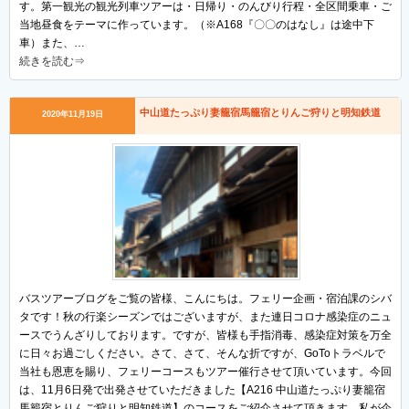
す。第一観光の観光列車ツアーは・日帰り・のんびり行程・全区間乗車・ご
当地昼食をテーマに作っています。（※A168『〇〇のはなし』は途中下
車）また、…
続きを読む⇒
中山道たっぷり妻籠宿馬籠宿とりんご狩りと明知鉄道
2020年11月19日
バスツアーブログをご覧の皆様、こんにちは。フェリー企画・宿泊課のシバ
タです！秋の行楽シーズンではございますが、また連日コロナ感染症のニュ
ースでうんざりしております。ですが、皆様も手指消毒、感染症対策を万全
に日々お過ごしください。さて、さて、そんな折ですが、GoToトラベルで
当社も恩恵を賜り、フェリーコースもツアー催行させて頂いています。今回
は、11月6日発で出発させていただきました【A216 中山道たっぷり妻籠宿
馬籠宿とりんご狩りと明知鉄道】のコースをご紹介させて頂きます。私が企