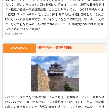
ろしくお願いいたします。新年最初のご紹介は……☆少し贅沢な日帰り旅行
☆～鉄道の旅編～平成筑豊鉄道「ことこと列車」です。【A182 平成ちくほ
う鉄道レストラン列車 in ことこと列車】昨年3月から運行開始した、予約が
取れない人気観光列車です。デザインは「ななつ星IN九州」や「ゆふいんの
森」などでおなじみの、あの水戸岡鋭治氏。“日帰り版ななつ星IN九州”と言
っても過言ではない豪華な…
続きを読む⇒
城御朱印めぐり第4弾 四国編！
2019年12月24日
バスツアーブログをご覧の皆様、こんにちは。お遍路係・フェリー企画担当
のシバタです！2019年も残すところ1週間余りとなりました。年末、年の瀬
お忙しい事と存じますが、皆様いかがお過ごしでしょうか。そんな中、当社