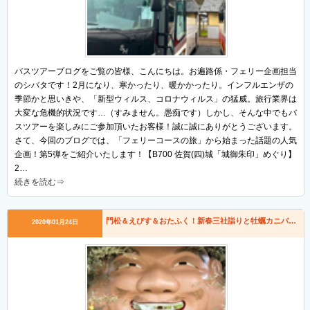
バスツアーブログをご覧の皆様、こんにちは。お遍路係・フェリー企画担当
のシバタです！2月になり、寒かったり、暖かかったり。インフルエンザの
季節かと思いきや、「新型ウィルス、コロナウィルス」の猛威。旅行業界は
大変な危機的状況です…（すみません。愚痴です）しかし、そんな中でもバ
スツアーを楽しみにご参加頂いたお客様！誠に誠にありがとうございます。
さて、今回のブログでは、「フェリーコースの旅」から始まった話題の人気
企画！第5弾をご紹介いたします！【B700 佐賀(四)城「城御朱印」めぐり】
2…
続きを読む⇒
門松＆えびす＆おたふく！新春三社詣りと牡蠣カニバイキングの旅
2020年01月24日