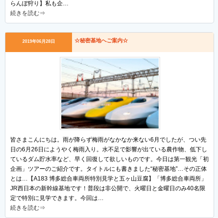
らんぼ狩り】私も企…
続きを読む⇒
☆秘密基地へご案内☆
2019年06月28日
皆さまこんにちは。雨が降らず梅雨がなかなか来ない6月でしたが、つい先
日の6月26日にようやく梅雨入り。水不足で影響が出ている農作物、低下し
ているダム貯水率など、早く回復して欲しいものです。今日は第一観光「初
企画」ツアーのご紹介です。タイトルにも書きました“秘密基地”…その正体
とは…【A183 博多総合車両所特別見学と五ヶ山豆腐】「博多総合車両所」
JR西日本の新幹線基地です！普段は非公開で、火曜日と金曜日のみ40名限
定で特別に見学できます。今回は…
続きを読む⇒