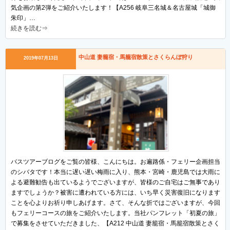
気企画の第2弾をご紹介いたします！【A256 岐阜三名城＆名古屋城「城御
朱印」…
続きを読む⇒
中山道 妻籠宿・馬籠宿散策とさくらんぼ狩り
2019年07月13日
バスツアーブログをご覧の皆様、こんにちは。お遍路係・フェリー企画担当
のシバタです！本当に遅い遅い梅雨に入り、熊本・宮崎・鹿児島では大雨に
よる避難勧告も出ているようでございますが、皆様のご自宅はご無事であり
ますでしょうか？被害に遭われている方には、いち早く災害復旧になります
ことを心よりお祈り申しあげます。さて、そんな折ではございますが、今回
もフェリーコースの旅をご紹介いたします。当社パンフレット「初夏の旅」
で募集をさせていただきました、【A212 中山道 妻籠宿・馬籠宿散策とさく