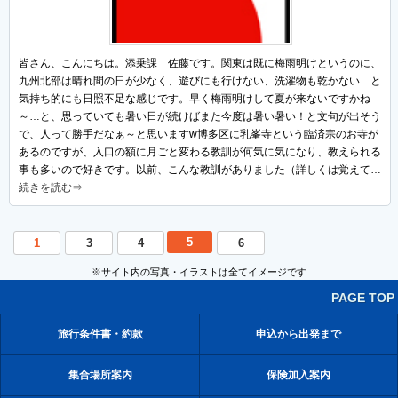
皆さん、こんにちは。添乗課 佐藤です。関東は既に梅雨明けというのに、
九州北部は晴れ間の日が少なく、遊びにも行けない、洗濯物も乾かない…と
気持ち的にも日照不足な感じです。早く梅雨明けして夏が来ないですかね
～…と、思っていても暑い日が続けばまた今度は暑い暑い！と文句が出そう
で、人って勝手だなぁ～と思いますw博多区に乳峯寺という臨済宗のお寺が
あるのですが、入口の額に月ごと変わる教訓が何気に気になり、教えられる
事も多いので好きです。以前、こんな教訓がありました（詳しくは覚えて…
続きを読む⇒
5
1
3
4
6
※サイト内の写真・イラストは全てイメージです
PAGE TOP
旅行条件書・約款
申込から出発まで
集合場所案内
保険加入案内