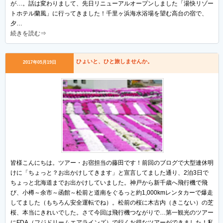
が…。話は変わりまして、先日リニューアルオープンしました「湯快リゾー
トホテル蘭風」に行ってきました！千里ヶ浜海水浴場を望む高台の宿で、
夕…
続きを読む⇒
ひょいと、ひと旅しませんか。
2017年05月19日
皆様こんにちは。ツアー・お宿担当の藤田です！前回のブログで大型連休明
けに「ちょっと？お出かけしてきます」と宣言してました通り、2泊3日で
ちょっと北海道までお出かけしていました。神戸から新千歳へ飛行機で飛
び、小樽～余市～函館～松前と道南をぐるっと約1,000kmレンタカーで爆走
してました（もちろん安全運転でね）。松前の桜に木古内（きこない）の芝
桜、本当にきれいでした。さて今回は飛行機つながりで…第一観光のツアー
にFDA（フジドリームエアラインズ）で行くお得なツアーができました！私