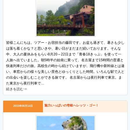
皆様こんにちは。ツアー・お宿担当の藤田です。お盆も過ぎて、暑さも少し
は落ち着くかな？と思いきや、暑い日がまだまだ続いております。そんな
中、大人の夏休みをもらい8月20～22日まで「青春18きっぷ」を使って一
人旅へ出ていました。朝5時半の始発に乗って、名古屋まで15時間の普通と
快速列車だけの旅。高校生の時から続けていますが、飛行機や新幹線とは違
い、車窓からの様々な美しい景色とゆっくりとした時間。いろんな駅で人と
の出会いを楽しむことができる旅です。 名古屋からは夜行列車で東京。ま
た東京から夜行列車で…
続きを読む⇒
魅力いっぱいの壱岐へレッツ・ゴー！
2015年08月14日