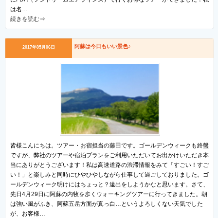
は名…
続きを読む⇒
阿蘇は今日もいい景色♪
2017年05月06日
皆様こんにちは。ツアー・お宿担当の藤田です。ゴールデンウィークも終盤
ですが、弊社のツアーや宿泊プランをご利用いただいてお出かけいただき本
当にありがとうございます！私は高速道路の渋滞情報をみて「すごい！すご
い！」と楽しみと同時にひやひやしながら仕事して過ごしておりました。ゴ
ールデンウィーク明けにはちょっと？遠出をしようかなと思います。さて、
先日4月29日に阿蘇の内牧を歩くウォーキングツアーに行ってきました。朝
は強い風がふき、阿蘇五岳方面が真っ白…というよろしくない天気でした
が、お客様…