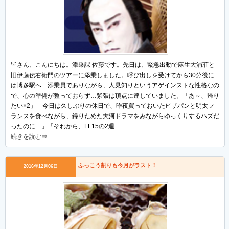
皆さん、こんにちは。添乗課 佐藤です。先日は、緊急出動で麻生大浦荘と
旧伊藤伝右衛門のツアーに添乗しました。呼び出しを受けてから30分後に
は博多駅へ…添乗員でありながら、人見知りというアゲインストな性格なの
で、心の準備が整っておらず…緊張は頂点に達していました。「あ～、帰り
たい×2」「今日は久しぶりの休日で、昨夜買っておいたピザパンと明太フ
ランスを食べながら、録りためた大河ドラマをみながらゆっくりするハズだ
ったのに…」「それから、FF15の2週…
続きを読む⇒
ふっこう割りも今月がラスト！
2016年12月06日