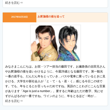
続きを読む⇒
お釈迦様の後を追って
2017年04月18日
みなさまこんにちは。お宿・ツアー担当の藤田です。お遍路係の吉田兄さん
やお釈迦様の後を追いかけるように、今週26歳となる藤田です。第一観光
一番の若手も、だんだん年をとっていき…バスや電車に乗っているときに見
かける、大学生や新社会人が「と・て・も・若・く」感じる今日この頃で
す。でも、年をとるとか言っちゃだめですね。英語のことわざにこんな言葉
があります「Age is just a number」。要するに年齢はただの数字、気にせ
ずがんばるのが一番ですね。ワインのように、年をとるほど・時が…
続きを読む⇒