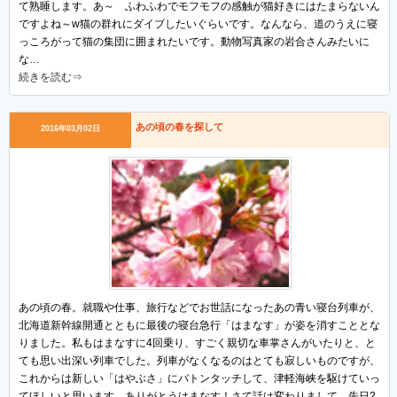
て熟睡します。あ～ ふわふわでモフモフの感触が猫好きにはたまらないん
ですよね～w猫の群れにダイブしたいぐらいです。なんなら、道のうえに寝
っころがって猫の集団に囲まれたいです。動物写真家の岩合さんみたいに
な…
続きを読む⇒
あの頃の春を探して
2016年03月02日
あの頃の春。就職や仕事、旅行などでお世話になったあの青い寝台列車が、
北海道新幹線開通とともに最後の寝台急行「はまなす」が姿を消すこととな
りました。私もはまなすに4回乗り、すごく親切な車掌さんがいたりと、と
ても思い出深い列車でした。列車がなくなるのはとても寂しいものですが、
これからは新しい「はやぶさ」にバトンタッチして、津軽海峡を駆けていっ
てほしいと思います。ありがとうはまなす！さて話は変わりまして、先日2