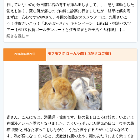
行けていないのか数日前に右の背中が痛み出しまして、、、急な運動もした
覚えも無く、変な所が痛むので内科に診察に行きましたが、結果は筋肉痛…
まずは一安心ですwwwさて、今回の佐藤おススメツアーは…九州さいこ
う！佐賀さいこう！『あそぼ～さが』キャンペーン 1泊2日・宿泊バスツ
アー【A573 佐賀ゴールデンルートと嬉野温泉と呼子活イカ料理】【…
続きを読む⇒
モフモフ!? ローカル線!? 名物タコご膳!?
2016年03月29日
皆さん、こんにちは。添乗課・佐藤です。桜の花もほころび始め、いよいよ
春爛漫といった季節となりました。こういうポカポカ陽気の日は、ウチの愚
猫‘虎徹’と日なたぼっこをしながら、うたた寝をするのがいちばんな私で
す。私が横になっていると、虎徹はお腹の上や、顔のあたりによく乗ってき