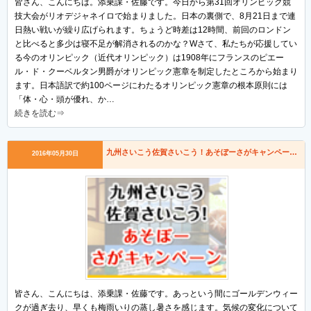
皆さん、こんにちは。添乗課・佐藤です。今日から第31回オリンピック競
技大会がリオデジャネイロで始まりました。日本の裏側で、8月21日まで連
日熱い戦いが繰り広げられます。ちょうど時差は12時間、前回のロンドン
と比べると多少は寝不足が解消されるのかな？Wさて、私たちが応援してい
る今のオリンピック（近代オリンピック）は1908年にフランスのピエー
ル・ド・クーベルタン男爵がオリンピック憲章を制定したところから始まり
ます。日本語訳で約100ページにわたるオリンピック憲章の根本原則には
「体・心・頭が優れ、か…
続きを読む⇒
九州さいこう佐賀さいこう！あそぼーさがキャンペーン1泊2日ツアー！
2016年05月30日
皆さん、こんにちは、添乗課・佐藤です。あっという間にゴールデンウィー
クが過ぎ去り、早くも梅雨いりの蒸し暑さを感じます。気候の変化について