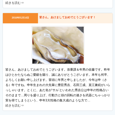
続きを読む⇒
皆さん、あけましておめでとうございます！
2016年01月14日
皆さん、あけましておめでとうございます。添乗課＆年男の佐藤です。昨年
はひとかたならぬご愛顧を賜り、誠にありがとうございます。本年も何卒、
よろしくお願い申し上げます。冒頭に年男と申しましたが、今年は申（さ
る）年ですね。申年生まれの大先輩に豊臣秀吉、石田三成、直江兼続がいら
っしゃいます。とくに、あだ名が‘サル’といわれた秀吉公は申年の性格占い
そのままで…周りを盛り上げ、行動力と頭の回転の速さを武器にちゃっかり
実を得てしまうという、申年3大性格の集大成のような方で…
続きを読む⇒