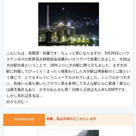
こんにちは、添乗課・佐藤です。ちょっと前になりますが、9月26日にハウ
ステンボスの世界花火師競技会決勝のバスツアーで添乗に出ました。今回は
大分駅出発ということで、28年ぶりに大分駅に降り立ちました。まず大分
駅に到着してびっくり！まったく様変わりした大分駅は博多駅のミニ版とい
う感じで、とてもキレイにリニューアルされていました。シンプルかつモダ
ン、色使いも落ち着いたブラウン系を多用して大人な駅ビルに変身！屋上に
は露天風呂もあり、さすがおんせん県！日帰り入浴は大人＠1,500円です。
しかし見れば見るほ…
続きを読む⇒
前略、私は日本のどこかにいます
2015年08月26日