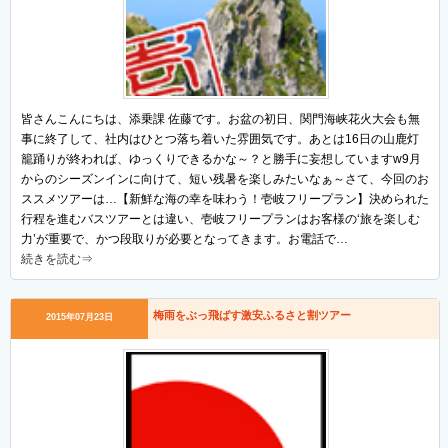
皆さんこんにちは、添乗課 佐藤です。お盆の初日、関門海峡花火大会も無
事に終了して、社内はひとつ落ち着いた雰囲気です。あとは16日の山鹿灯
籠踊りが終われば、ゆっくりできるかな～？と勝手に妄想していますw9月
からのシーズンインに向けて、短い残暑を楽しみたいなぁ～さて、今回のお
ススメツアーは…【新鮮な海の幸を味わう！壱岐フリープラン】決められた
行程を進むバスツアーとは違い、壱岐フリープランはお客様の‘旅を楽しむ
力’が重要で、かつ段取りが必要となってきます。お電話で…
続きを読む⇒
梅雨をぶっ飛ばす激安ふるさと割ツアー
2015年07月23日