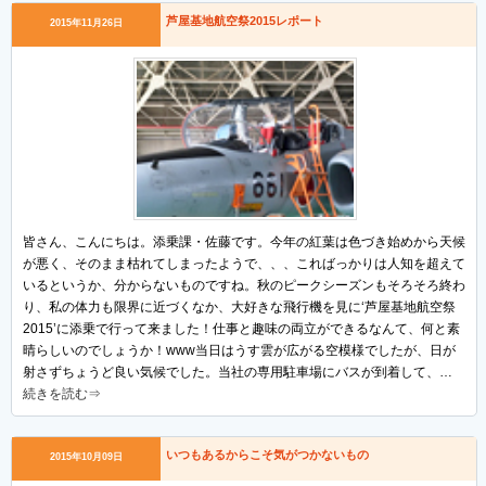
芦屋基地航空祭2015レポート
2015年11月26日
皆さん、こんにちは。添乗課・佐藤です。今年の紅葉は色づき始めから天候
が悪く、そのまま枯れてしまったようで、、、こればっかりは人知を超えて
いるというか、分からないものですね。秋のピークシーズンもそろそろ終わ
り、私の体力も限界に近づくなか、大好きな飛行機を見に‘芦屋基地航空祭
2015’に添乗で行って来ました！仕事と趣味の両立ができるなんて、何と素
晴らしいのでしょうか！www当日はうす雲が広がる空模様でしたが、日が
射さずちょうど良い気候でした。当社の専用駐車場にバスが到着して、…
続きを読む⇒
いつもあるからこそ気がつかないもの
2015年10月09日