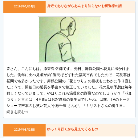
身近でありながらあんまり知らないお釈迦様の話
2017年04月14日
皆さん、こんにちは。添乗課 佐藤です。先日、舞鶴公園へ花見に出かけま
した。例年に比べ見頃が約1週間ほどずれた福岡市内でしたので、花見客は
昼間でも多かったです。舞鶴公園の「花まつり」の看板もにわかに作り直し
たようで、開催日の延長を手書きで修正していました。花の見頃予想は毎年
難しくなっていまして、やはりこれも温暖化の影響なのでしょうか？「花ま
つり」と言えば、4月8日はお釈迦様の誕生日でしたね。以前、TVのトーク
ショーで吉本のお笑い芸人‘小藪千豊’さんが、「キリストさんの誕生日…
続きを読む⇒
ゆっくり行くから見えてくるもの
2017年03月14日