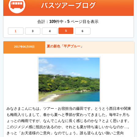
合計：
109
件中
- 5
ページ目を表示
5
1
3
4
6
夏の新色「平戸ブルー」
2017年06月09日
みなさまこんにちは。ツアー・お宿担当の藤田です。とうとう西日本や関東
も梅雨入りしまして、春から夏へと季節が変わってきました。毎年2ヶ月ち
ょっとの梅雨ですが、なんでこんなに長く感じるのかな？とよく思います。
このジメジメ感に抵抗があるのか、それとも夏が待ち遠しいからなのか…。
きっと「お天道様のご意向」なのでしょう。誰も逆らえない強いご意向