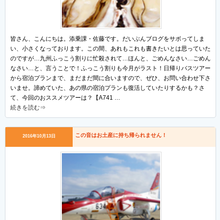
皆さん、こんにちは。添乗課・佐藤です。だいぶんブログをサボってしま
い、小さくなっております。この間、あれもこれも書きたいとは思っていた
のですが…九州ふっこう割りに忙殺されて…ほんと、ごめんなさい…ごめん
なさい…と、言うことで！ふっこう割りも今月がラスト！日帰りバスツアー
から宿泊プランまで、まだまだ間に合いますので、ぜひ、お問い合わせ下さ
いませ。諦めていた、あの県の宿泊プランも復活していたりするかも？さ
て、今回のおススメツアーは？【A741 …
続きを読む⇒
この音はお土産に持ち帰られません！
2016年10月13日