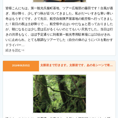
皆様こんにちは。第一観光呉服町基地、ツアー広報部の藤田です！台風が過
ぎ、雨が降り、少しずつ秋が近づいてきました。私がだーいすきな寒い寒い
冬はもうすぐです。さて先日、航空自衛隊芦屋基地の航空祭へ行ってきまし
た！前日の夜は土砂降りで…。航空祭中止はいやだなぁと思っておりました
が、朝になるとは少し雲は広がるくらいのとてもいい天気でした。当日は行
きの渋滞もなく、ほぼ予定通りに到着第一観光専用駐車場には13台がきれ
いに止められ、とても順調なツアーでした（自分の体のようにバスを動かす
ドライバー…
続きを読む⇒
太鼓岩まで行きます。太鼓岩です、あの名シーンで有名な
2016年08月05日