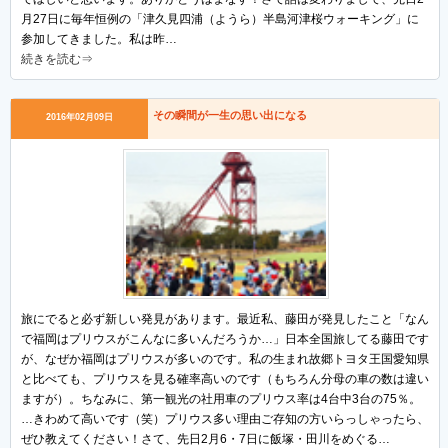
月27日に毎年恒例の「津久見四浦（ようら）半島河津桜ウォーキング」に
参加してきました。私は昨…
続きを読む⇒
その瞬間が一生の思い出になる
2016年02月09日
旅にでると必ず新しい発見があります。最近私、藤田が発見したこと「なん
で福岡はプリウスがこんなに多いんだろうか…」日本全国旅してる藤田です
が、なぜか福岡はプリウスが多いのです。私の生まれ故郷トヨタ王国愛知県
と比べても、プリウスを見る確率高いのです（もちろん分母の車の数は違い
ますが）。ちなみに、第一観光の社用車のプリウス率は4台中3台の75％。
…きわめて高いです（笑）プリウス多い理由ご存知の方いらっしゃったら、
ぜひ教えてください！さて、先日2月6・7日に飯塚・田川をめぐる…