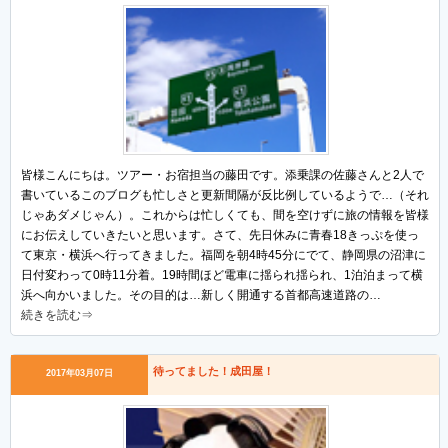
皆様こんにちは。ツアー・お宿担当の藤田です。添乗課の佐藤さんと2人で
書いているこのブログも忙しさと更新間隔が反比例しているようで…（それ
じゃあダメじゃん）。これからは忙しくても、間を空けずに旅の情報を皆様
にお伝えしていきたいと思います。さて、先日休みに青春18きっぷを使っ
て東京・横浜へ行ってきました。福岡を朝4時45分にでて、静岡県の沼津に
日付変わって0時11分着。19時間ほど電車に揺られ揺られ、1泊泊まって横
浜へ向かいました。その目的は…新しく開通する首都高速道路の…
続きを読む⇒
待ってました！成田屋！
2017年03月07日